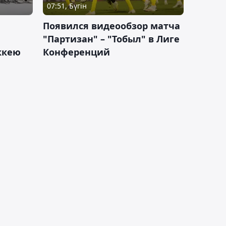
07:51, Бүгін
Появился видеообзор матча
"Партизан" – "Тобыл" в Лиге
оккею
Конференций