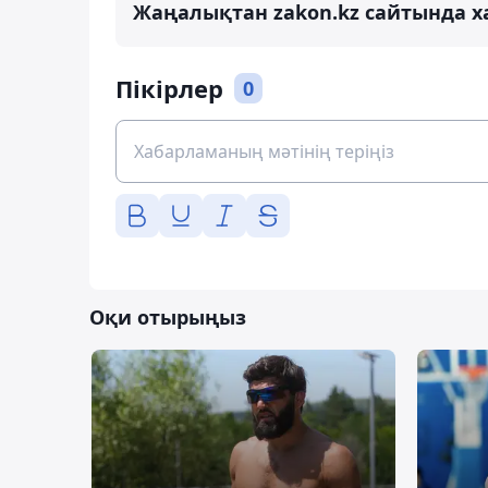
Жаңалықтан zakon.kz сайтында х
Пікірлер
0
Оқи отырыңыз