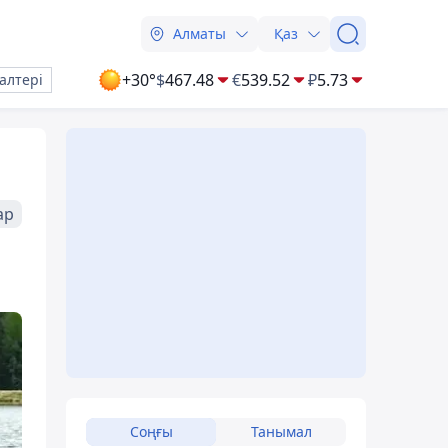
Алматы
Қаз
+30°
$
467.48
€
539.52
₽
5.73
алтері
ар
Соңғы
Танымал