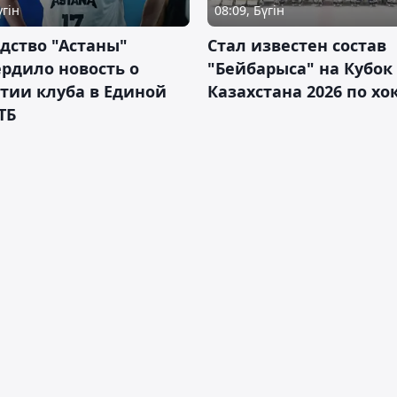
үгін
08:09, Бүгін
дство "Астаны"
Стал известен состав
рдило новость о
"Бейбарыса" на Кубок
тии клуба в Единой
Казахстана 2026 по х
ТБ