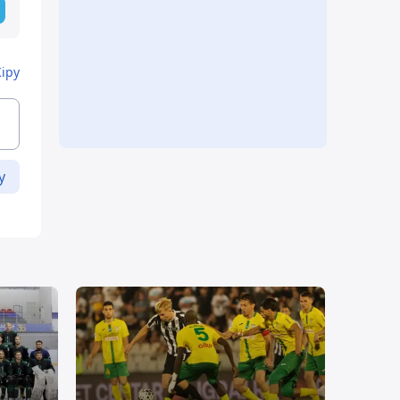
Кіру
у