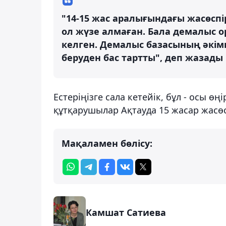
"14-15 жас аралығындағы жасөспі
ол жүзе алмаған. Бала демалыс 
келген. Демалыс базасының әкімш
беруден бас тартты", деп жазады 
Естеріңізге сала кетейік, бұл - осы өң
құтқарушылар Ақтауда 15 жасар жасөс
Мақаламен бөлісу:
Камшат Сатиева