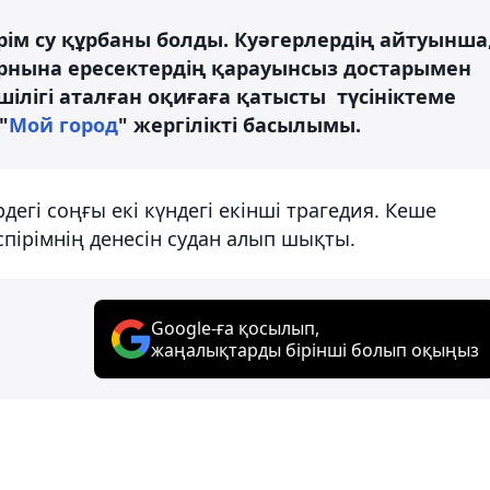
рім су құрбаны болды. Куәгерлердің айтуынша
орнына ересектердің қарауынсыз достарымен
ілігі аталған оқиғаға қатысты түсініктеме
"
Мой город
" жергілікті басылымы.
ірдегі соңғы екі күндегі екінші трагедия. Кеше
пірімнің денесін судан алып шықты.
Google-ға қосылып,
жаңалықтарды бірінші болып оқыңыз