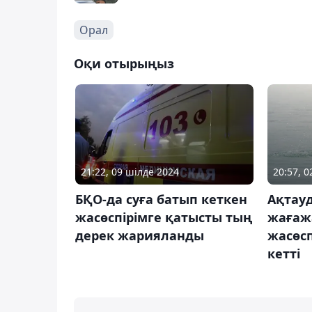
Орал
Оқи отырыңыз
21:22, 09 шілде 2024
20:57, 
БҚО-да суға батып кеткен
Ақтау
жасөспірімге қатысты тың
жағаж
дерек жарияланды
жасөсп
кетті