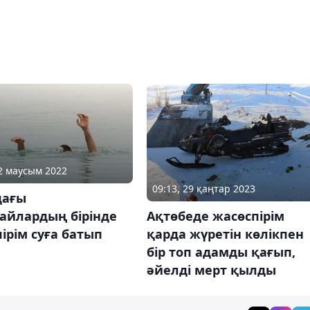
02 маусым 2022
09:13, 29 қаңтар 2023
дағы
айлардың бірінде
Ақтөбеде жасөспірім
ірім суға батып
қарда жүретін көлікпен
бір топ адамды қағып,
әйелді мерт қылды