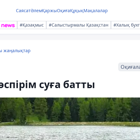
Саясат
Әлем
Қаржы
Оқиға
Құқық
Мақалалар
#Қазақмыс
#Салыстырмалы Қазақстан
#Халық бухг
лы жаңалықтар
Оқиғал
өспірім суға батты