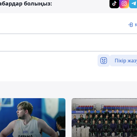
абардар болыңыз:
Пікір жаз