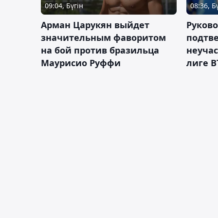
09:04, Бүгін
08:36, Б
Арман Царукян выйдет
Руково
значительным фаворитом
подтве
на бой против бразильца
неучас
Маурисио Руффи
лиге В