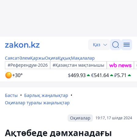
Қаз
Саясат
Әлем
Қаржы
Оқиға
Құқық
Мақалалар
#Референдум-2026
#Қазақстан мақтанышы
+30°
$
469.93
€
541.64
₽
5.71
Басты
Барлық жаңалықтар
Оқиғалар туралы жаңалықтар
Оқиғалар
19:17, 17 шілде 2024
Ақтөбеде дәмханадағы