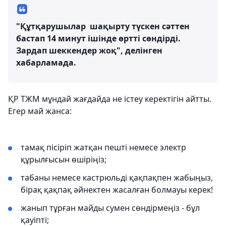
"Құтқарушылар шақырту түскен сәттен
бастап 14 минут ішінде өртті сөндірді.
Зардап шеккендер жоқ", делінген
хабарламада.
ҚР ТЖМ мұндай жағдайда не істеу керектігін айтты.
Егер май жанса:
тамақ пісіріп жатқан пешті немесе электр
құрылғысын өшіріңіз;
табаны немесе кастрюльді қақпақпен жабыңыз,
бірақ қақпақ әйнектен жасалған болмауы керек!
жанып тұрған майды сумен сөндірмеңіз - бұл
қауіпті;