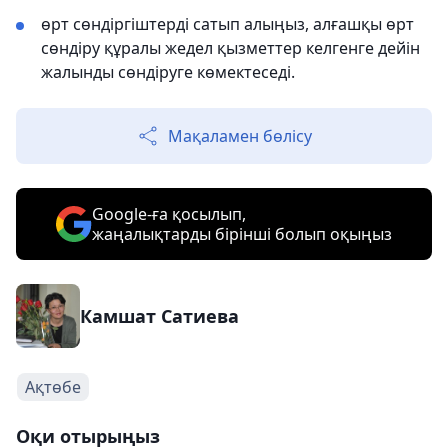
өрт сөндіргіштерді сатып алыңыз, алғашқы өрт
сөндіру құралы жедел қызметтер келгенге дейін
жалынды сөндіруге көмектеседі.
Мақаламен бөлісу
Google-ға қосылып,
жаңалықтарды бірінші болып оқыңыз
Камшат Сатиева
Ақтөбе
Оқи отырыңыз