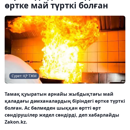
өртке май түрткі болған
Сурет: ҚР ТЖМ
Тамақ қуыратын арнайы жыбдықтағы май
қаладағы дәмханалардың біріндегі өртке түрткі
болған. Ас бөлмеден шыққан өртті өрт
сөндірушілер жедел сөндірді, деп хабарлайды
Zakon.kz.