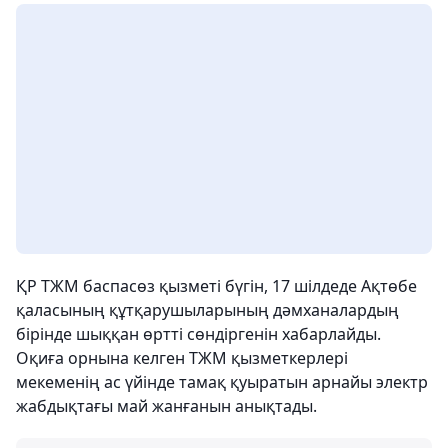
ҚР ТЖМ баспасөз қызметі бүгін, 17 шілдеде Ақтөбе
қаласының құтқарушыларының дәмханалардың
бірінде шыққан өртті сөндіргенін хабарлайды.
Оқиға орнына келген ТЖМ қызметкерлері
мекеменің ас үйінде тамақ қуыратын арнайы электр
жабдықтағы май жанғанын анықтады.