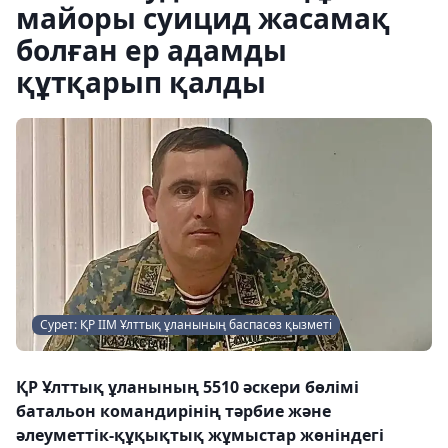
майоры суицид жасамақ
болған ер адамды
құтқарып қалды
Сурет: ҚР ІІМ Ұлттық ұланының баспасөз қызметі
ҚР Ұлттық ұланының 5510 әскери бөлімі
батальон командирінің тәрбие және
әлеуметтік-құқықтық жұмыстар жөніндегі