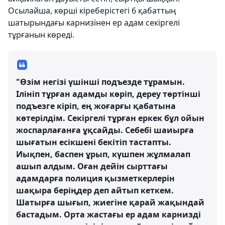
Осылайша, көрші кіреберістегі 6 қабаттың
шатырындағы карнизінен ер адам секіргелі
тұрғанын көреді.
"Өзім негізі үшінші подъезде тұрамын.
Ілініп тұрған адамды көріп, дереу төртінші
подъезге кіріп, ең жоғарғы қабатына
көтерілдім. Секіргелі тұрған еркек бұл ойын
жоспарлағанға ұқсайды. Себебі шаиырға
шығатын есікшені бекітіп тастапты.
Иықпен, баспен ұрып, күшпен жұлмалап
ашып алдым. Оған дейін сырттағы
адамдарға полиция қызметкерлерін
шақыра беріңдер деп айтып кеткем.
Шатырға шығып, жиегіне қарай жақындай
бастадым. Орта жастағы ер адам карнизді