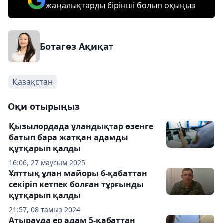
жаңалықтарды бірінші болып оқыңыз
Ботагөз Ақиқат
Қазақстан
Оқи отырыңыз
Қызылордада ұландықтар өзенге
батып бара жатқан адамды
құтқарып қалды
16:06, 27 маусым 2025
Ұлттық ұлан майоры 6-қабаттан
секіріп кетпек болған тұрғынды
құтқарып қалды
21:57, 08 тамыз 2024
Атырауда ер адам 5-қабаттан