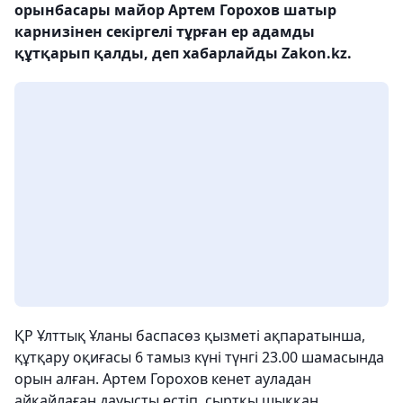
орынбасары майор Артем Горохов шатыр
карнизінен секіргелі тұрған ер адамды
құтқарып қалды, деп хабарлайды Zakon.kz.
ҚР Ұлттық Ұланы баспасөз қызметі ақпаратынша,
құтқару оқиғасы 6 тамыз күні түнгі 23.00 шамасында
орын алған. Артем Горохов кенет ауладан
айқайлаған дауысты естіп, сыртқы шыққан.