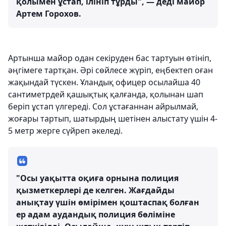
қолымен ұстап, ілініп тұрды", — деді майор
Артем Горохов.
Артынша майор одан секіруден бас тартуын өтініп,
әңгімеге тартқан. Әрі сөйлесе жүріп, еңбектеп оған
жақындай түскен. Ұландық офицер осылайша 40
сантиметрдей қашықтық қалғанда, қолынан шап
беріп ұстап үлгереді. Сол ұстағаннан айрылмай,
жоғары тартып, шатырдың шетінен алыстату үшін 4-
5 метр жерге сүйреп әкеледі.
"Осы уақытта оқиға орнына полиция
қызметкерлері де келген. Жағдайды
анықтау үшін өмірімен қоштаспақ болған
ер адам аудандық полиция бөліміне