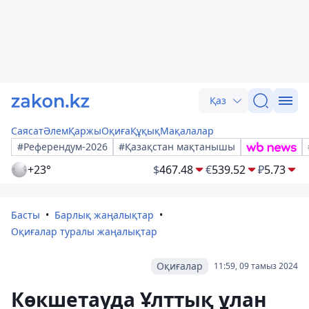
Қаз
Саясат
Әлем
Қаржы
Оқиға
Құқық
Мақалалар
#Референдум-2026
#Қазақстан мақтанышы
+23°
$
467.48
€
539.52
₽
5.73
Басты
Барлық жаңалықтар
Оқиғалар туралы жаңалықтар
Оқиғалар
11:59, 09 тамыз 2024
Көкшетауда Ұлттық ұлан