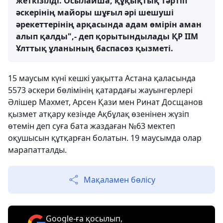
жеткізілді. Осылайша, құқықтық тәртіп
әскерінің майоры шұғыл әрі шешуші
әрекеттерінің арқасында адам өмірін аман
алып қалды",- деп қорытындылады ҚР ІІМ
Ұлттық ұланының баспасөз қызметі.
15 маусым күні кешкі уақытта Астана қаласында
5573 әскери бөлімінің қатардағы жауынгерлері
Әлішер Махмет, Арсен Қази мен Ринат Досщанов
қызмет атқару кезінде Ақбұлақ өзенінен жүзіп
өтемін деп суға бата жаздаған №63 мектеп
оқушысын құтқарған болатын. 19 маусымда олар
марапатталды.
Мақаламен бөлісу
Google-ға қосылып,