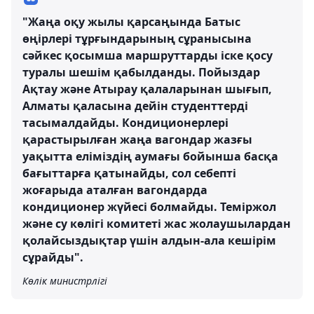
"Жаңа оқу жылы қарсаңында Батыс
өңірлері тұрғындарының сұранысына
сәйкес қосымша маршруттарды іске қосу
туралы шешім қабылданды. Пойыздар
Ақтау және Атырау қалаларынан шығып,
Алматы қаласына дейін студенттерді
тасымалдайды. Кондиционерлері
қарастырылған жаңа вагондар жазғы
уақытта еліміздің аумағы бойынша басқа
бағыттарға қатынайды, сол себепті
жоғарыда аталған вагондарда
кондиционер жүйесі болмайды. Теміржол
және су көлігі комитеті жас жолаушылардан
қолайсыздықтар үшін алдын-ала кешірім
сұрайды".
Көлік министрлігі