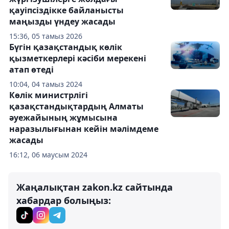
қауіпсіздікке байланысты
маңызды үндеу жасады
15:36, 05 тамыз 2026
Бүгін қазақстандық көлік
қызметкерлері кәсіби мерекені
атап өтеді
10:04, 04 тамыз 2024
Көлік министрлігі
қазақстандықтардың Алматы
әуежайының жұмысына
наразылығынан кейін мәлімдеме
жасады
16:12, 06 маусым 2024
Жаңалықтан zakon.kz сайтында
хабардар болыңыз: