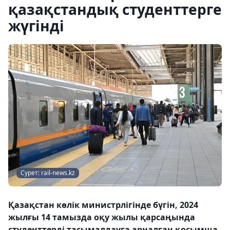
қазақстандық студенттерге
жүгінді
Сурет: rail-news.kz
Қазақстан көлік министрлігінде бүгін, 2024
жылғы 14 тамызда оқу жылы қарсаңында
студенттерді тасымалдауға арналған қосымша