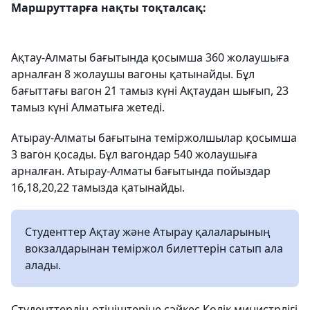
Маршруттарға нақты тоқталсақ:
Ақтау-Алматы бағытында қосымша 360 жолаушыға
арналған 8 жолаушы вагоны қатынайды. Бұл
бағыттағы вагон 21 тамыз күні Ақтаудан шығып, 23
тамыз күні Алматыға жетеді.
Атырау-Алматы бағытына теміржолшылар қосымша
3 вагон қосады. Бұл вагондар 540 жолаушыға
арналған. Атырау-Алматы бағытында пойыздар
16,18,20,22 тамызда қатынайды.
Студенттер Ақтау және Атырау қалаларының
вокзалдарынан теміржол билеттерін сатып ала
алады.
Студенттердің өтініштеріне сәйкес Көлік министрлігі