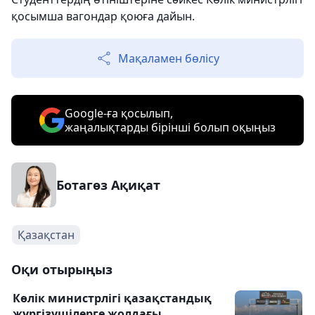
қосымша вагондар қоюға дайын.
Мақаламен бөлісу
Google-ға қосылып,
жаңалықтарды бірінші болып оқыңыз
Ботагөз Ақиқат
Қазақстан
Оқи отырыңыз
Көлік министрлігі қазақстандық
жүргізушілерге жолдағы