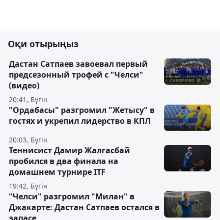
Оқи отырыңыз
Дастан Сатпаев завоевал первый
предсезонный трофей с "Челси"
(видео)
20:41, Бүгін
"Ордабасы" разгромил "Жетысу" в
гостях и укрепил лидерство в КПЛ
20:03, Бүгін
Теннисист Дамир Жалгасбай
пробился в два финала на
домашнем турнире ITF
19:42, Бүгін
"Челси" разгромил "Милан" в
Джакарте: Дастан Сатпаев остался в
запасе