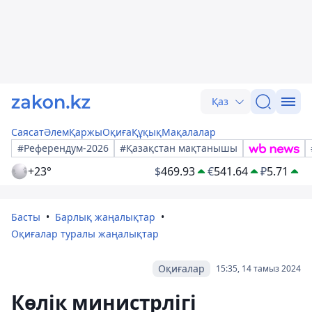
Қаз
Саясат
Әлем
Қаржы
Оқиға
Құқық
Мақалалар
#Референдум-2026
#Қазақстан мақтанышы
+23°
$
469.93
€
541.64
₽
5.71
Басты
Барлық жаңалықтар
Оқиғалар туралы жаңалықтар
Оқиғалар
15:35, 14 тамыз 2024
Көлік министрлігі