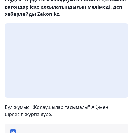
вагондар іске қосылатындығын мәлімеді, деп
хабарлайды Zakon.kz.
Бұл жұмыс "Жолаушылар тасымалы" АҚ-мен
бірлесіп жүргізілуде.