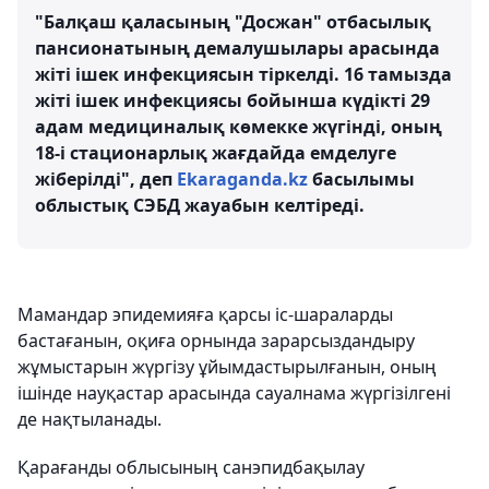
"Балқаш қаласының "Досжан" отбасылық
пансионатының демалушылары арасында
жіті ішек инфекциясын тіркелді. 16 тамызда
жіті ішек инфекциясы бойынша күдікті 29
адам медициналық көмекке жүгінді, оның
18-і стационарлық жағдайда емделуге
жіберілді", деп
Ekaraganda.kz
басылымы
облыстық СЭБД жауабын келтіреді.
Мамандар эпидемияға қарсы іс-шараларды
бастағанын, оқиға орнында зарарсыздандыру
жұмыстарын жүргізу ұйымдастырылғанын, оның
ішінде науқастар арасында сауалнама жүргізілгені
де нақтыланады.
Қарағанды облысының санэпидбақылау