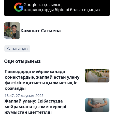
Google-ға қосылып,
жаңалықтарды бірінші болып оқыңыз
Камшат Сатиева
Қарағанды
Оқи отырыңыз
Павлодарда мейрамханада
қонақтардың жаппай астан улану
фактісіне қатысты қылмыстық іс
қозғалды
18:47, 27 маусым 2025
Жаппай улану: Екібастұзда
мейрамхана қызметкерлері
жұмыстан шеттетілді