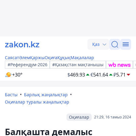
Қаз
Саясат
Әлем
Қаржы
Оқиға
Құқық
Мақалалар
#Референдум-2026
#Қазақстан мақтанышы
+30°
$
469.93
€
541.64
₽
5.71
Басты
Барлық жаңалықтар
Оқиғалар туралы жаңалықтар
Оқиғалар
21:29, 16 тамыз 2024
Балқашта демалыс