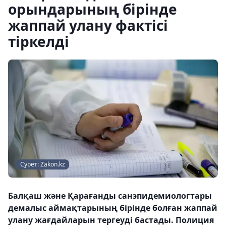
орындарының бірінде
жаппай улану фактісі
тіркелді
Сурет: Zakon.kz
Балқаш және Қарағанды санэпидемиологтары
демалыс аймақтарының бірінде болған жаппай
улану жағдайларын тергеуді бастады. Полиция