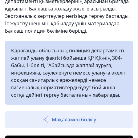
департаменті қызметкерлерінің арасынан бригада
құрылып, Балқашқа жолдау жүзеге асырылды.
Зертханалық зерттеулер негізінде тергеу басталды.
Іс жүргізу шешімін қабылдау үшін материалдар
Балқаш полиция бөліміне берілді.
Қарағанды облысының полиция департаменті
жаппай улану фактісі бойынша ҚР ҚК-нің 304-
бабы, 1-бөлігі, "Абайсызда жаппай ауруға,
инфекцияға, сәулеленуге немесе улануға әкеліп
соққан санитарлық ережелерді немесе
гигиеналық нормативтерді бұзу" бойынша
сотқа дейінгі тергеу басталғанын хабарлады.
Мақаламен бөлісу