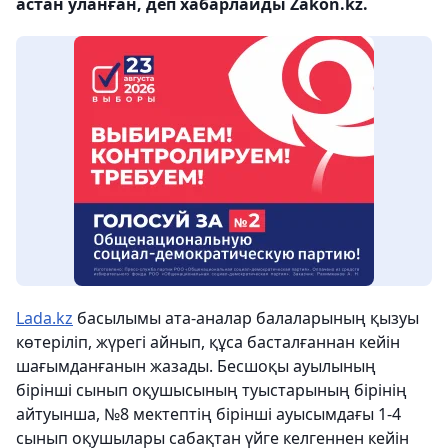
астан уланған, деп хабарлайды Zakon.kz.
Lada.kz
басылымы ата-аналар балаларының қызуы
көтеріліп, жүрегі айнып, құса басталғаннан кейін
шағымданғанын жазады. Бесшоқы ауылының
бірінші сынып оқушысының туыстарының бірінің
айтуынша, №8 мектептің бірінші ауысымдағы 1-4
сынып оқушылары сабақтан үйге келгеннен кейін