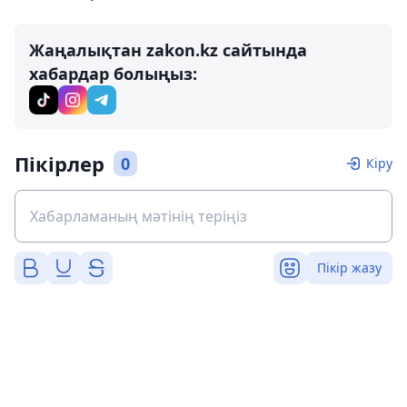
Жаңалықтан zakon.kz сайтында
хабардар болыңыз:
Пікірлер
0
Кіру
Пікір жазу