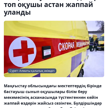
топ оқушы астан жаппай
уланды
Сурет: Алматы қалалық әкімдігі
Маңғыстау облысындағы мектептердің бірінде
бастауыш сынып оқушылары білім беру
мекемесінің асханасында түстенгеннен кейін
жаппай өздерін жайсыз сезінген. Бүлдіршіндер