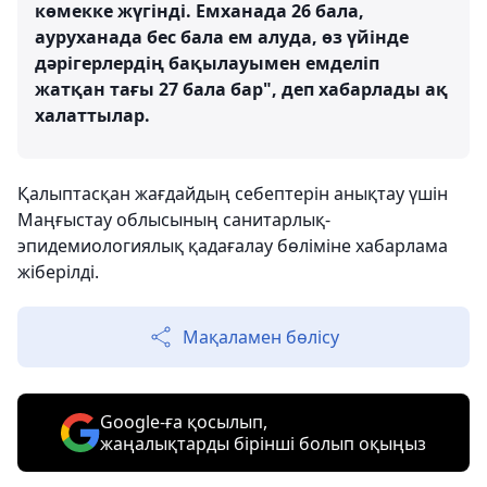
көмекке жүгінді. Емханада 26 бала,
ауруханада бес бала ем алуда, өз үйінде
дәрігерлердің бақылауымен емделіп
жатқан тағы 27 бала бар", деп хабарлады ақ
халаттылар.
Қалыптасқан жағдайдың себептерін анықтау үшін
Маңғыстау облысының санитарлық-
эпидемиологиялық қадағалау бөліміне хабарлама
жіберілді.
Мақаламен бөлісу
Google-ға қосылып,
жаңалықтарды бірінші болып оқыңыз