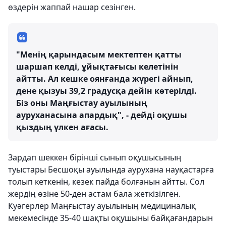
өздерін жаппай нашар сезінген.
"Менің қарындасым мектептен қатты
шаршап келді, ұйықтағысы келетінін
айтты. Ал кешке оянғанда жүрегі айнып,
дене қызуы 39,2 градусқа дейін көтерілді.
Біз оны Маңғыстау ауылының
ауруханасына апардық", - дейді оқушы
қыздың үлкен ағасы.
Зардап шеккен бірінші сынып оқушысының
туыстары Бесшоқы ауылында аурухана науқастарға
толып кеткенін, кезек пайда болғанын айтты. Сол
жердің өзіне 50-ден астам бала жеткізілген.
Куәгерлер Маңғыстау ауылының медициналық
мекемесінде 35-40 шақты оқушыны байқағандарын