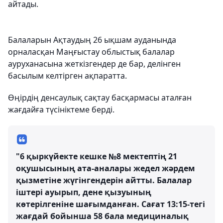
айтады.
Балаларын Ақтаудың 26 ықшам ауданында
орналасқан Маңғыстау облыстық балалар
ауруханасына жеткізгендер де бар, делінген
басылым келтірген ақпаратта.
Өңірдің денсаулық сақтау басқармасы аталған
жағдайға түсініктеме берді.
"6 қыркүйекте кешке №8 мектептің 21
оқушысының ата-аналары жедел жәрдем
қызметіне жүгінгендерін айтты. Балалар
іштері ауырып, дене қызуының
көтерілгеніне шағымданған. Сағат 13:15-тегі
жағдай бойынша 58 бала медициналық