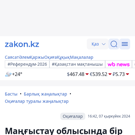
Қаз
Саясат
Әлем
Қаржы
Оқиға
Құқық
Мақалалар
#Референдум-2026
#Қазақстан мақтанышы
+24°
$
467.48
€
539.52
₽
5.73
Басты
Барлық жаңалықтар
Оқиғалар туралы жаңалықтар
Оқиғалар
16:42, 07 қыркүйек 2024
Маңғыстау облысында бір