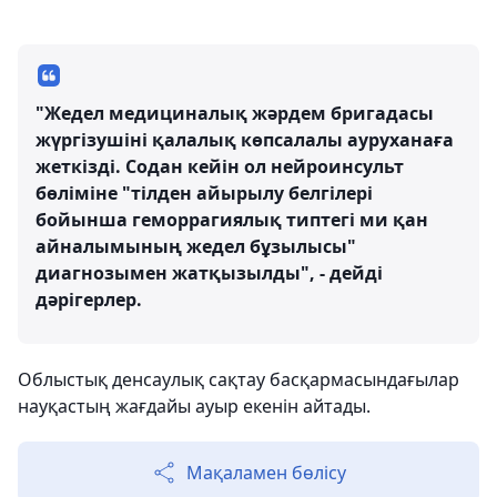
"Жедел медициналық жәрдем бригадасы
жүргізушіні қалалық көпсалалы ауруханаға
жеткізді. Содан кейін ол нейроинсульт
бөліміне "тілден айырылу белгілері
бойынша геморрагиялық типтегі ми қан
айналымының жедел бұзылысы"
диагнозымен жатқызылды", - дейді
дәрігерлер.
Облыстық денсаулық сақтау басқармасындағылар
науқастың жағдайы ауыр екенін айтады.
Мақаламен бөлісу