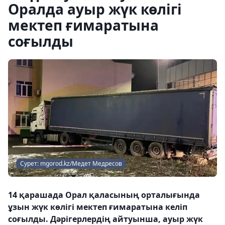
Оралда ауыр жүк көлігі
мектеп ғимаратына
соғылды
Сурет: mgorod.kz/Медет Медресов
14 қарашада Орал қаласының орталығында
ұзын жүк көлігі мектеп ғимаратына келіп
соғылды. Дәрігерлердің айтуынша, ауыр жүк