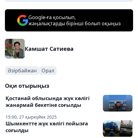
Google-ға қосылып,
жаңалықтарды бірінші болып оқыңыз
Камшат Сатиева
Әзірбайжан
Орал
Оқи отырыңыз
Қостанай облысында жүк көлігі
жанармай бекетіне соғылды
15:00, 27 қыркүйек 2025
Шымкентте жүк көлігі пойызға
соғылды