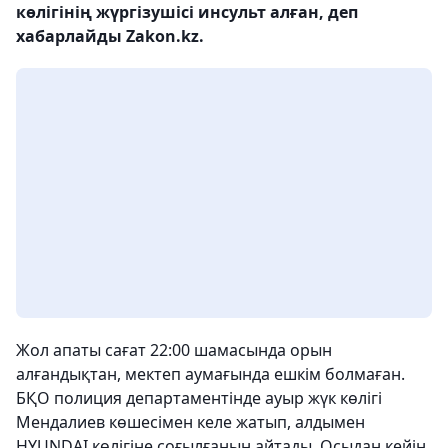
көлігінің жүргізушісі инсульт алған, деп
хабарлайды Zakon.kz.
Жол апаты сағат 22:00 шамасында орын
алғандықтан, мектеп аумағында ешкім болмаған.
БҚО полиция департаментінде ауыр жүк көлігі
Мендалиев көшесімен келе жатып, алдымен
HYUNDAI көлігіне соғылғанын айтады. Осыдан кейін