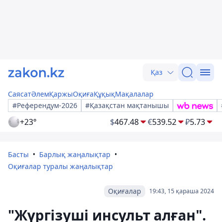
Қаз
Саясат
Әлем
Қаржы
Оқиға
Құқық
Мақалалар
#Референдум-2026
#Қазақстан мақтанышы
+23°
$
467.48
€
539.52
₽
5.73
Басты
Барлық жаңалықтар
Оқиғалар туралы жаңалықтар
Оқиғалар
19:43, 15 қараша 2024
"Жүргізуші инсульт алған".