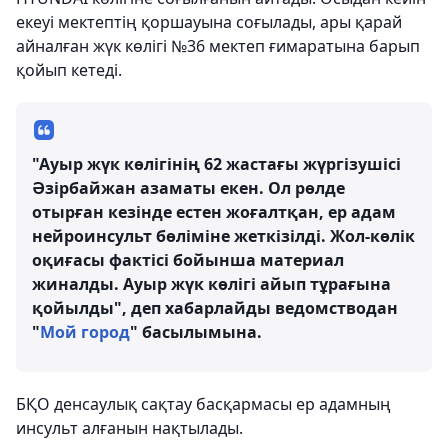
екеуі мектептің қоршауына соғылады, ары қарай
айналған жүк көлігі №36 мектеп ғимаратына барып
қойып кетеді.
"Ауыр жүк көлігінің 62 жастағы жүргізушісі
Әзірбайжан азаматы екен. Ол рөлде
отырған кезінде естен жоғалтқан, ер адам
нейроинсульт бөліміне жеткізілді. Жол-көлік
оқиғасы фактісі бойынша материал
жиналды. Ауыр жүк көлігі айып тұрағына
қойылды", деп хабарлайды ведомстводан
"
Мой город
" басылымына.
БҚО денсаулық сақтау басқармасы ер адамның
инсульт алғанын нақтылады.