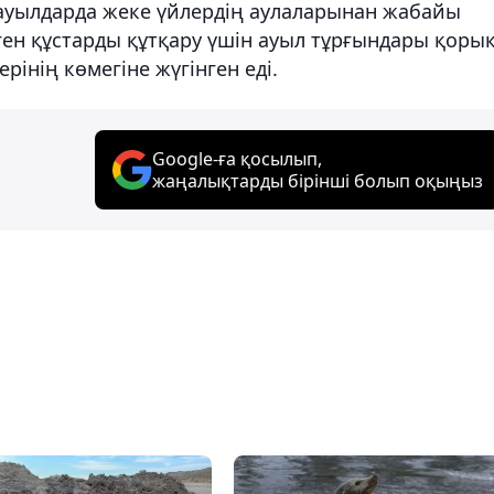
ауылдарда жеке үйлердің аулаларынан жабайы
ген құстарды құтқару үшін ауыл тұрғындары қоры
інің көмегіне жүгінген еді.
Google-ға қосылып,
жаңалықтарды бірінші болып оқыңыз