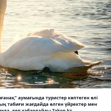
ғанақ" аумағында туристер көптеген өлі
ың табиғи жағдайда өлген үйректер мен
мда, деп хабарлайды Zakon.kz.