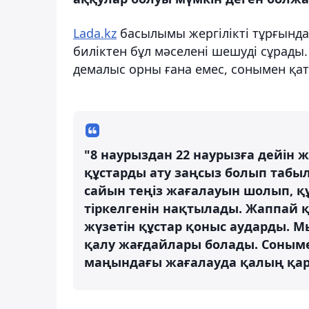
Lada.kz
басылымы жергілікті тұрғында
биліктен бұл мәселені шешуді сұрады.
демалыс орны ғана емес, сонымен қат
"8 наурыздан 22 наурызға дейін 
құстарды ату заңсыз болып табы
сайын теңіз жағалауын шолып, құ
тіркелгенін нақтылады. Жаппай 
жүзетін құстар қоныс аударды. М
қалу жағдайлары болады. Соныме
маңындағы жағалауда қалың қар ж