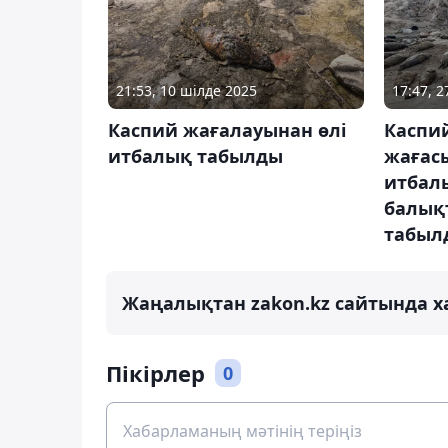
21:53, 10 шілде 2025
17:47, 2
Каспий жағалауынан өлі
Каспий
итбалық табылды
жағас
итбал
балық
табыл
Жаңалықтан zakon.kz сайтында х
Пікірлер
0