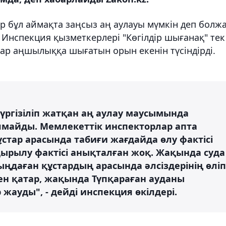
р бұл аймақта заңсыз аң аулауы мүмкін деп болжа
 Инспекция қызметкерлері "Көгілдір шығанақ" тек
ар аңшылыққа шығатын орын екенін түсіндірді.
жүргізіліп жатқан аң аулау маусымында
лмайды. Мемлекеттік инспекторлар апта
стар арасында табиғи жағдайда өлу фактісі
қырылу фактісі анықталған жоқ. Жақында суда
ыңдаған құстардың арасында әлсіздерінің өліп
н қатар, жақында Түпқараған ауданы
ауды", - дейді инспекция өкілдері.