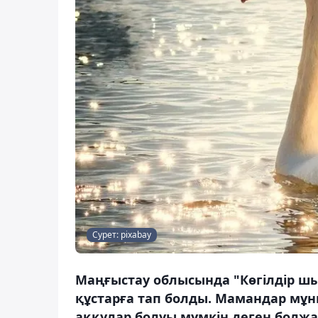
Сурет: pixabay
Маңғыстау облысында "Көгілдір шы
құстарға тап болды. Мамандар мұн
аққулар болуы мүмкін деген болжа