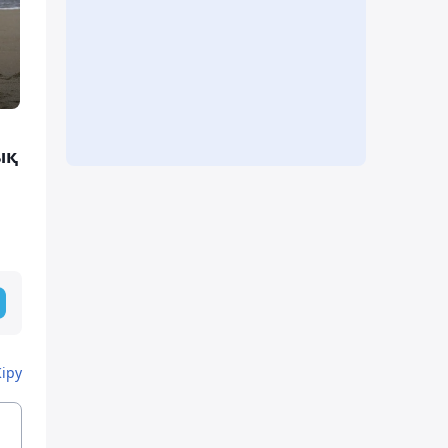
ық
Кіру