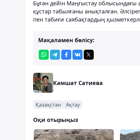
Бұған дейін Маңғыстау облысындағы 
құстар табылғаны анықталған. Әлсіре
пен табиғи саябақтардың қызметкерлер
Мақаламен бөлісу:
Камшат Сатиева
Қазақстан
Ақтау
Оқи отырыңыз