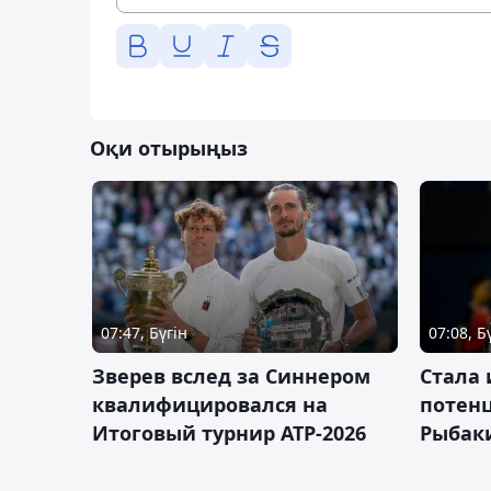
Оқи отырыңыз
07:47, Бүгін
07:08, Б
Зверев вслед за Синнером
Cтала 
квалифицировался на
потен
Итоговый турнир ATP-2026
Рыбаки