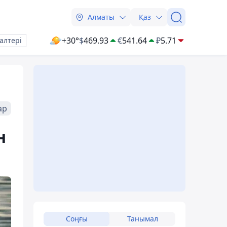
Алматы
Қаз
+30°
$
469.93
€
541.64
₽
5.71
алтері
ар
н
Соңғы
Танымал