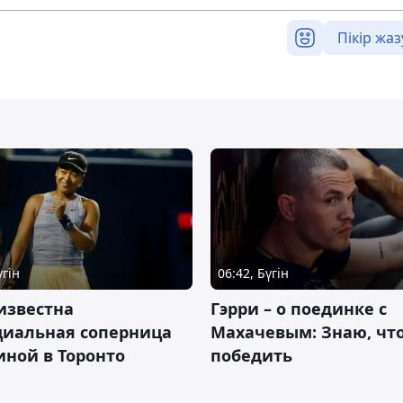
Пікір жаз
үгін
06:42, Бүгін
известна
Гэрри – о поединке с
циальная соперница
Махачевым: Знаю, что
ной в Торонто
победить