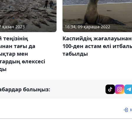
7 қазан 2023
16:34, 09 қараша 2022
 теңізінің
Каспийдің жағалауынан
ынан тағы да
100-ден астам өлі итбал
ықтар мен
табылды
тардың өлексесі
ды
абардар болыңыз: