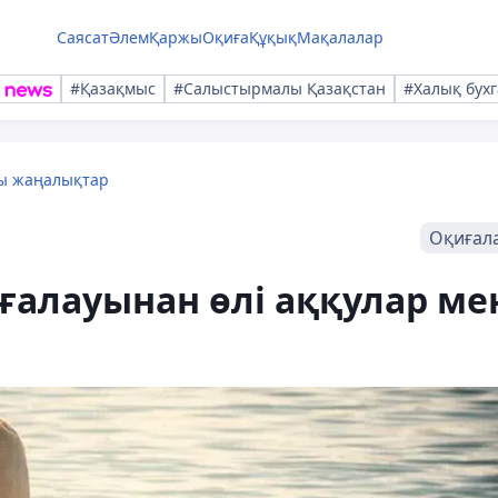
Саясат
Әлем
Қаржы
Оқиға
Құқық
Мақалалар
#Қазақмыс
#Салыстырмалы Қазақстан
#Халық бухг
лы жаңалықтар
Оқиғал
ағалауынан өлі аққулар ме