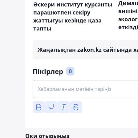
Димаш
Әскери институт курсанты
әншіні
парашютпен секіру
эколо
жаттығуы кезінде қаза
өткізді
тапты
Жаңалықтан zakon.kz сайтында х
Пікірлер
0
Оқи отырыңыз