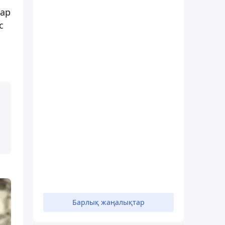
тар
с
Барлық жаңалықтар