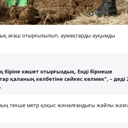
жуық ағаш отырғызылып, аумақтарды ауқымды
ң біріне көшет отырғыздық. Енді бірнеше
ар қаланың келбетіне сәйкес келмек", – деді 
.
8 мың текше метр қоқыс жиналғандығы жайлы жазғ