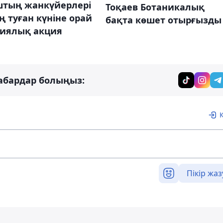
тың жанкүйерлері
Тоқаев Ботаникалық
ң туған күніне орай
бақта көшет отырғызды
гиялық акция
абардар болыңыз:
Пікір жаз