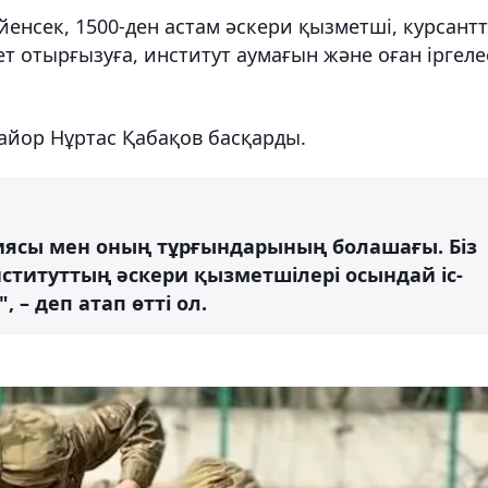
йенсек, 1500-ден астам әскери қызметші, курсант
т отырғызуға, институт аумағын және оған іргеле
айор Нұртас Қабақов басқарды.
гиясы мен оның тұрғындарының болашағы. Біз
Институттың әскери қызметшілері осындай іс-
 – деп атап өтті ол.