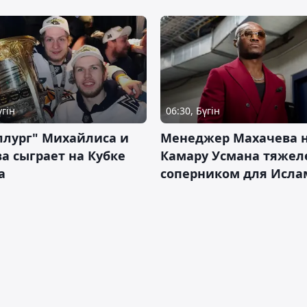
үгін
06:30, Бүгін
ллург" Михайлиса и
Менеджер Махачева 
а сыграет на Кубке
Камару Усмана тяже
а
соперником для Исла