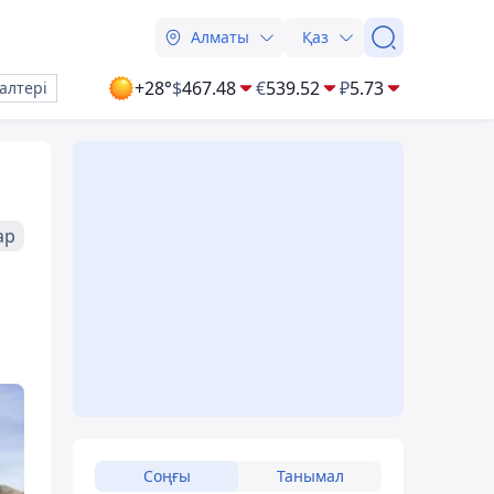
Алматы
Қаз
+28°
$
467.48
€
539.52
₽
5.73
алтері
ар
Соңғы
Танымал