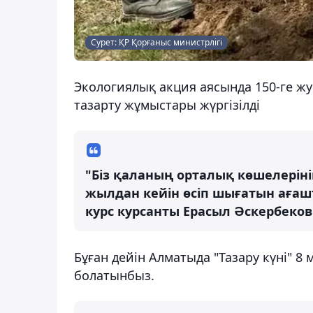
Сурет: ҚР Қорғаныс министрлігі
Экологиялық акция аясында 150-ге 
тазарту жұмыстары жүргізілді
"Біз қаланың орталық көшелеріні
жылдан кейін өсіп шығатын ағашт
курс курсанты Ерасыл Әскербеков
Бұған дейін Алматыда "Тазару күні" 
болатынбыз.