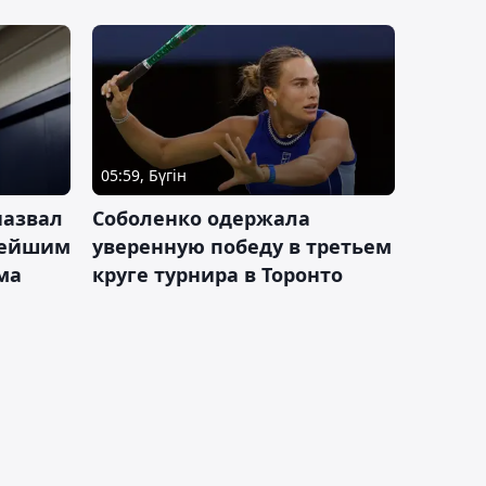
05:59, Бүгін
назвал
Соболенко одержала
лейшим
уверенную победу в третьем
ма
круге турнира в Торонто