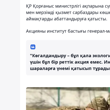
ҚР Қорғаныс министрлігі ақпарына сү
мен мерзімді қызмет сарбаздары көше
аймақтарды абаттандыруға қатысты.
Акцияны институт бастығы генерал-м
"Көгалдандыру – бұл қала эколо
үшін бұл бір реттік акция емес. 
шараларға үнемі қатысып тұрады",