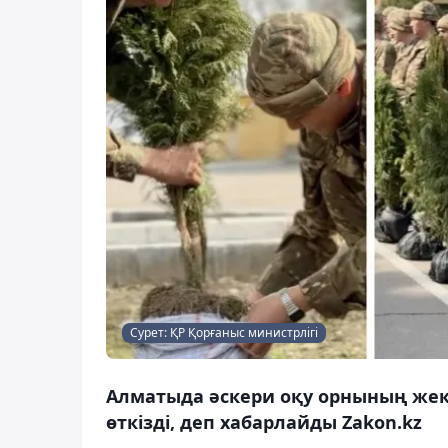
Сурет: ҚР Қорғаныс министрлігі
Алматыда әскери оқу орнының жек
өткізді, деп хабарлайды Zakon.kz