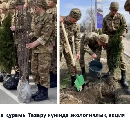
е құрамы Тазару күнінде экологиялық акция