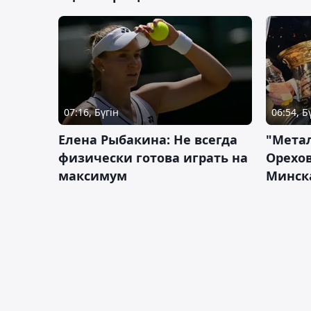
07:16, Бүгін
06:54, Б
Елена Рыбакина: Не всегда
"Мета
физически готова играть на
Орехов
максимум
Минск