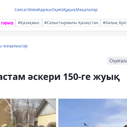
Саясат
Әлем
Қаржы
Оқиға
Құқық
Мақалалар
#Қазақмыс
#Салыстырмалы Қазақстан
#Халық бухг
лы жаңалықтар
Оқиғал
астам әскери 150-ге жуық