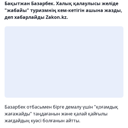
Бақытжан Базарбек. Халық қалаулысы желіде
"жабайы" туризмнің кем-кетігін ашына жазды,
деп хабарлайды Zakon.kz.
Базарбек отбасымен бірге демалу үшін "қоғамдық
жағажайды" таңдағанын және қалай қайғылы
жағдайдың куәсі болғанын айтты.