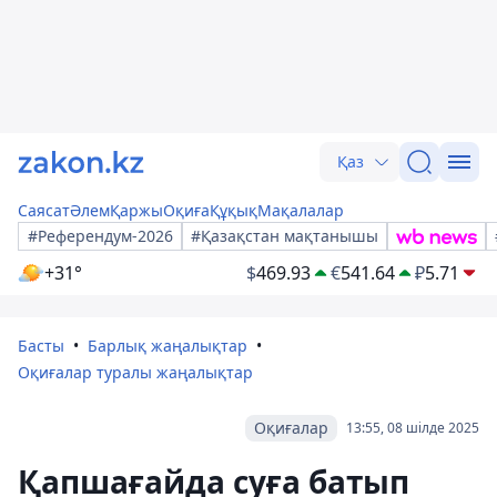
Қаз
Саясат
Әлем
Қаржы
Оқиға
Құқық
Мақалалар
#Референдум-2026
#Қазақстан мақтанышы
+31°
$
469.93
€
541.64
₽
5.71
Басты
Барлық жаңалықтар
Оқиғалар туралы жаңалықтар
Оқиғалар
13:55, 08 шілде 2025
Қапшағайда суға батып