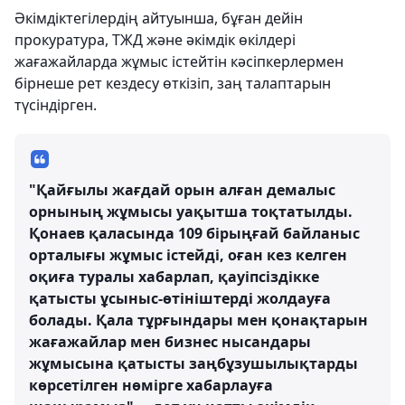
Әкімдіктегілердің айтуынша, бұған дейін
прокуратура, ТЖД және әкімдік өкілдері
жағажайларда жұмыс істейтін кәсіпкерлермен
бірнеше рет кездесу өткізіп, заң талаптарын
түсіндірген.
"Қайғылы жағдай орын алған демалыс
орнының жұмысы уақытша тоқтатылды.
Қонаев қаласында 109 бірыңғай байланыс
орталығы жұмыс істейді, оған кез келген
оқиға туралы хабарлап, қауіпсіздікке
қатысты ұсыныс-өтініштерді жолдауға
болады. Қала тұрғындары мен қонақтарын
жағажайлар мен бизнес нысандары
жұмысына қатысты заңбұзушылықтарды
көрсетілген нөмірге хабарлауға