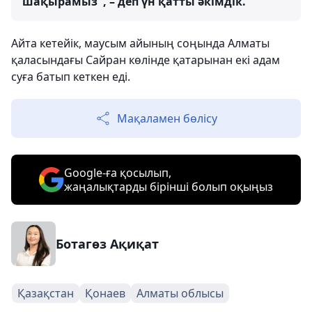
шақырамыз", – деп үн қатты әкімдік.
Айта кетейік, маусым айының соңында Алматы
қаласындағы Сайран көлінде қатарынан екі адам
суға батып кеткен еді.
Мақаламен бөлісу
Google-ға қосылып,
жаңалықтарды бірінші болып оқыңыз
Ботагөз Ақиқат
Қазақстан
Қонаев
Алматы облысы