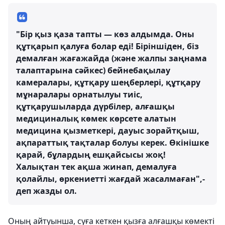
"Бір қыз қаза тапты — көз алдымда. Оны
құтқарып қалуға болар еді! Біріншіден, біз
демалған жағажайда (және жалпы заңнама
талаптарына сәйкес) бейнебақылау
камералары, құтқару шеңберлері, құтқару
мұнаралары орнатылуы тиіс,
құтқарушыларда дүрбілер, алғашқы
медициналық көмек көрсете алатын
медицина қызметкері, дауыс зорайтқыш,
ақпараттық тақталар болуы керек. Өкінішке
қарай, бұлардың ешқайсысы жоқ!
Халықтан тек ақша жинап, демалуға
қолайлы, өркениетті жағдай жасалмаған",-
деп жазды ол.
Оның айтуынша, суға кеткен қызға алғашқы көмекті