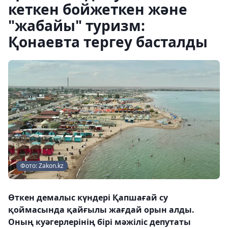
кеткен бойжеткен және
"жабайы" туризм:
Қонаевта тергеу басталды
Фото: Zakon.kz
Өткен демалыс күндері Қапшағай су
қоймасында қайғылы жағдай орын алды.
Оның куәгерлерінің бірі мәжіліс депутаты