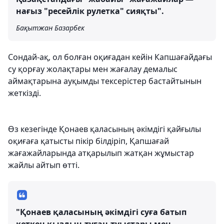
нағыз "ресейлік рулетка" сияқты".
Бақытжан Базарбек
Сондай-ақ, ол болған оқиғадан кейін Капшағайдағы
су қорғау жолақтары мен жағалау демалыс
аймақтарына ауқымды тексерістер бастайтынын
жеткізді.
Өз кезегінде Қонаев қаласының әкімдігі қайғылы
оқиғаға қатысты пікір білдіріп, Қапшағай
жағажайларында атқарылып жатқан жұмыстар
жайлы айтып өтті.
"Қонаев қаласының әкімдігі суға батып