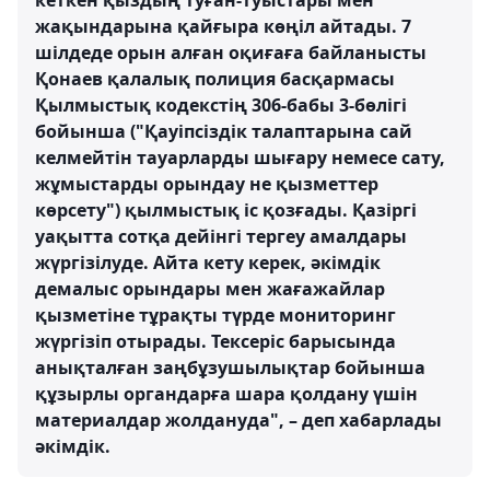
кеткен қыздың туған-туыстары мен
жақындарына қайғыра көңіл айтады. 7
шілдеде орын алған оқиғаға байланысты
Қонаев қалалық полиция басқармасы
Қылмыстық кодекстің 306-бабы 3-бөлігі
бойынша ("Қауіпсіздік талаптарына сай
келмейтін тауарларды шығару немесе сату,
жұмыстарды орындау не қызметтер
көрсету") қылмыстық іс қозғады. Қазіргі
уақытта сотқа дейінгі тергеу амалдары
жүргізілуде. Айта кету керек, әкімдік
демалыс орындары мен жағажайлар
қызметіне тұрақты түрде мониторинг
жүргізіп отырады. Тексеріс барысында
анықталған заңбұзушылықтар бойынша
құзырлы органдарға шара қолдану үшін
материалдар жолдануда", – деп хабарлады
әкімдік.