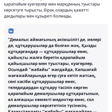
қарапайым куәгерлер мен марқұмның туыстары
көрсетуге тырысты, бірақ олардың қажетті
дағдылары мен құзыреті болмады.
"Демалыс аймағының әкімшілігі де, иелері
де, құтқарушылар да болған жоқ. Қызды
құтқарғандар — құтқарушылар емес,
қайықты жалға беретін қарапайым
қайықшылар мен туыстары, куәгерлер.
Осындай "жабайы" жағдайда, Капшағай
жағажайларында егер суға кетіп жатсаң,
сені кәсіби құтқарушылар емес,
теледидардан құтқару тәсілін көрген
қарапайым демалушылар құтқаратынын,
ал алғашқы көмекті медиктер емес, сол
демалушылар көрсететінін түсінесің.
Қазақстандағы "жабайы" жағажайлар —