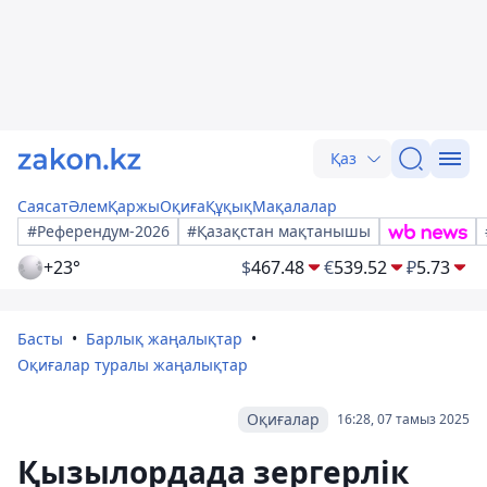
Қаз
Саясат
Әлем
Қаржы
Оқиға
Құқық
Мақалалар
#Референдум-2026
#Қазақстан мақтанышы
+23°
$
467.48
€
539.52
₽
5.73
Басты
Барлық жаңалықтар
Оқиғалар туралы жаңалықтар
Оқиғалар
16:28, 07 тамыз 2025
Қызылордада зергерлік