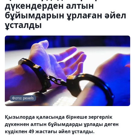
дүкендерден алтын
бұйымдарын ұрлаған әйел
ұсталды
Фото: pexels
Қызылорда қаласында бірнеше зергерлік
дүкеннен алтын бұйымдарды ұрлады деген
күдікпен 49 жастағы әйел ұсталды.