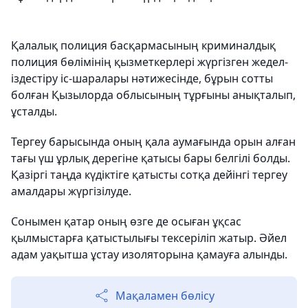
Қалалық полиция басқармасының криминалдық
полиция бөлімінің қызметкерлері жүргізген жедел-
іздестіру іс-шаралары нәтижесінде, бұрын сотты
болған Қызылорда облысының тұрғыны анықталып,
ұсталды.
Тергеу барысында оның қала аумағында орын алған
тағы үш ұрлық дерегіне қатысы бары белгілі болды.
Қазіргі таңда күдіктіге қатысты сотқа дейінгі тергеу
амалдары жүргізілуде.
Сонымен қатар оның өзге де осыған ұқсас
қылмыстарға қатыстылығы тексеріліп жатыр. Әйел
адам уақытша ұстау изоляторына қамауға алынды.
Мақаламен бөлісу