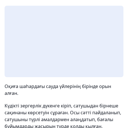
Оқиға шаһардағы сауда үйлерінің бірінде орын
алған.
Күдікті зергерлік дүкенге кіріп, сатушыдан бірнеше
сақинаны көрсетуін сұраған. Осы сәтті пайдаланып,
сатушыны түрлі амалдармен алаңдатып, бағалы
бұйымдарды жасырын түрде қолды қылған.