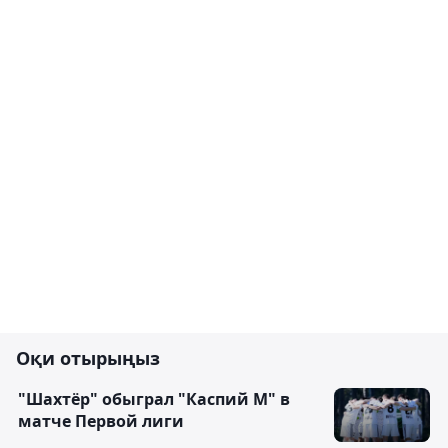
Оқи отырыңыз
"Шахтёр" обыграл "Каспий М" в
матче Первой лиги