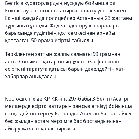
Белгісіз кураторлардың нұсқауы бойынша ол
Көкшетауға есірткіні жасырып тарату үшін келген.
Екінші жағдайда полицейлер Астананың 23 жастағы
тұрғынын ұстады. Жедел-іздестіру іс-шаралары
барысында күдіктінің қол сөмкесінен арнайы
қапталған 50 орама есірткі табылды.
Тәркіленген заттың жалпы салмағы 99 грамнан
асты. Сонымен қатар оның ұялы телефонынан
есірткіні таратуға қатысы барын дәлелдейтін хат-
хабарлар анықталды.
Қос күдіктіге де ҚР ҚК-нің 297-бабы 3-бөлігі (Аса ірі
мөлшерде есірткі заттарын заңсыз өткізу) бойынша
сотқа дейінгі тергеу басталды. Аталған бапқа сәйкес,
бес жылдан астам мерзімге бас бостандығынан
айыру жазасы қарастырылған.