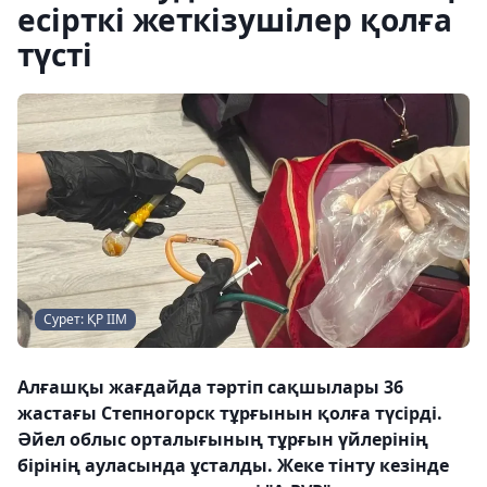
есірткі жеткізушілер қолға
түсті
Сурет: ҚР ІІМ
Алғашқы жағдайда тәртіп сақшылары 36
жастағы Степногорск тұрғынын қолға түсірді.
Әйел облыс орталығының тұрғын үйлерінің
бірінің ауласында ұсталды. Жеке тінту кезінде