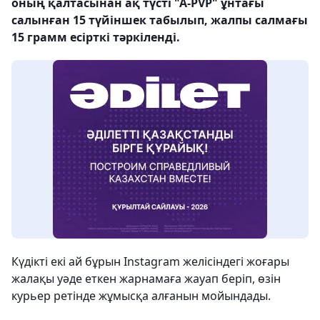
оның қалтасынан ақ түсті "А-PVP" ұнтағы
салынған 15 түйіншек табылып, жалпы салмағы
15 грамм есірткі тәркіленді.
Күдікті екі ай бұрын Instagram желісіндегі жоғары
жалақы уәде еткен жарнамаға жауап беріп, өзін
курьер ретінде жұмысқа алғанын мойындады.