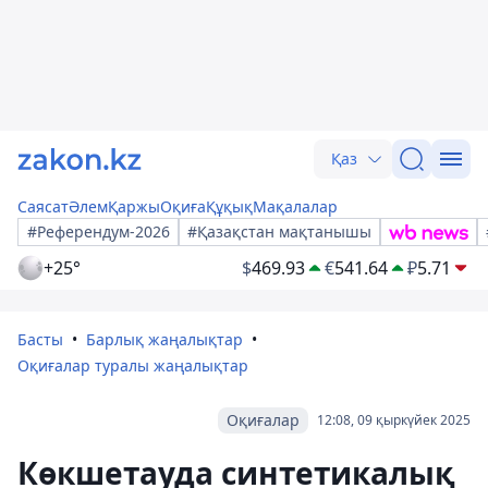
Қаз
Саясат
Әлем
Қаржы
Оқиға
Құқық
Мақалалар
#Референдум-2026
#Қазақстан мақтанышы
+25°
$
469.93
€
541.64
₽
5.71
Басты
Барлық жаңалықтар
Оқиғалар туралы жаңалықтар
Оқиғалар
12:08, 09 қыркүйек 2025
Көкшетауда синтетикалық