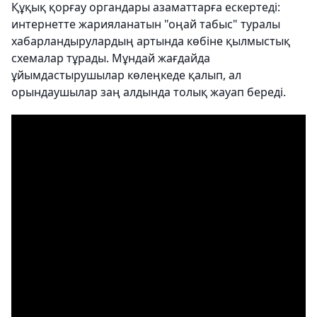
Құқық қорғау органдары азаматтарға ескертеді:
интернетте жарияланатын "оңай табыс" туралы
хабарландырулардың артында көбіне қылмыстық
схемалар тұрады. Мұндай жағдайда
ұйымдастырушылар көлеңкеде қалып, ал
орындаушылар заң алдында толық жауап береді.