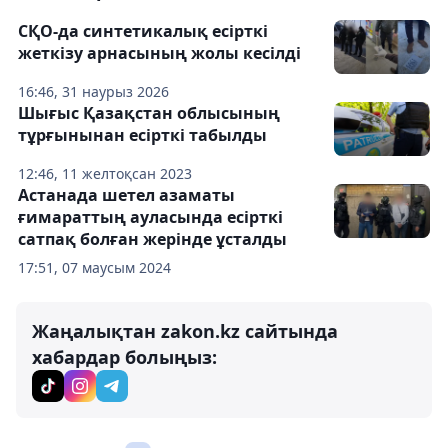
СҚО-да синтетикалық есірткі
жеткізу арнасының жолы кесілді
16:46, 31 наурыз 2026
Шығыс Қазақстан облысының
тұрғынынан есірткі табылды
12:46, 11 желтоқсан 2023
Астанада шетел азаматы
ғимараттың ауласында есірткі
сатпақ болған жерінде ұсталды
17:51, 07 маусым 2024
Жаңалықтан zakon.kz сайтында
хабардар болыңыз: