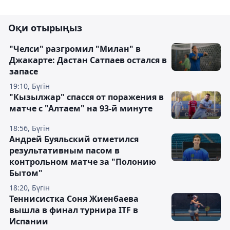
Оқи отырыңыз
"Челси" разгромил "Милан" в
Джакарте: Дастан Сатпаев остался в
запасе
19:10, Бүгін
"Кызылжар" спасся от поражения в
матче с "Алтаем" на 93-й минуте
18:56, Бүгін
Андрей Буяльский отметился
результативным пасом в
контрольном матче за "Полонию
Бытом"
18:20, Бүгін
Теннисистка Соня Жиенбаева
вышла в финал турнира ITF в
Испании