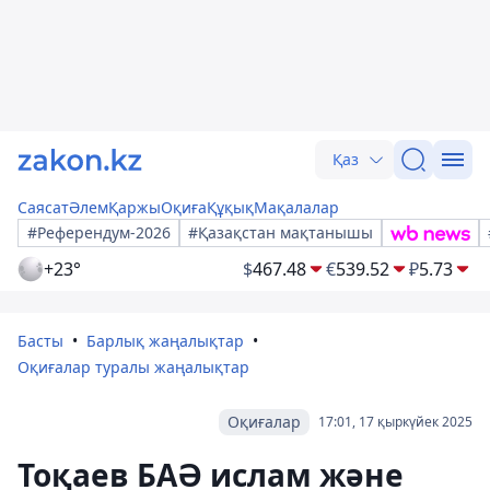
Қаз
Саясат
Әлем
Қаржы
Оқиға
Құқық
Мақалалар
#Референдум-2026
#Қазақстан мақтанышы
+23°
$
467.48
€
539.52
₽
5.73
Басты
Барлық жаңалықтар
Оқиғалар туралы жаңалықтар
Оқиғалар
17:01, 17 қыркүйек 2025
Тоқаев БАӘ ислам және