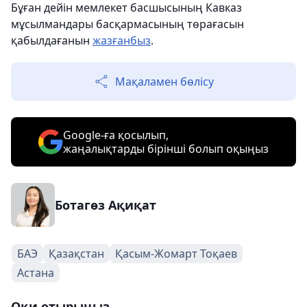
Бұған дейін мемлекет басшысының Кавказ
мұсылмандары басқармасының төрағасын
қабылдағанын
жазғанбыз
.
Мақаламен бөлісу
Google-ға қосылып,
жаңалықтарды бірінші болып оқыңыз
Ботагөз Ақиқат
БАЭ
Қазақстан
Қасым-Жомарт Тоқаев
Астана
Оқи отырыңыз