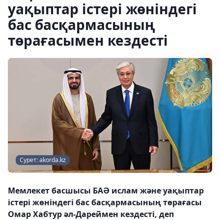
уақыптар істері жөніндегі
бас басқармасының
төрағасымен кездесті
Сурет: akorda.kz
Мемлекет басшысы БАӘ ислам және уақыптар
істері жөніндегі бас басқармасының төрағасы
Омар Хабтур әл-Дареймен кездесті, деп