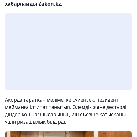
хабарлайды Zakon.kz.
Ақорда таратқан мәліметке сүйенсек, пезидент
мейманға ілтипат танытып, Әлемдік және дәстүрлі
діндер көшбасшыларының VIII съезіне қатысқаны
үшін ризашылық білдірді.