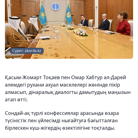
Сурет: akorda.kz
Қасым-Жомарт Тоқаев пен Омар Хабтур әл-Дарей
әлемдегі рухани ахуал мәселелері жөнінде пікір
алмасып, дінаралық диалогты дамытудың маңызын
атап өтті.
Сондай-ақ түрлі конфессиялар арасында өзара
түсіністік пен үйлесімді нығайтуға бағытталған
бірлескен күш-жігердің өзектілігіне тоқталды.