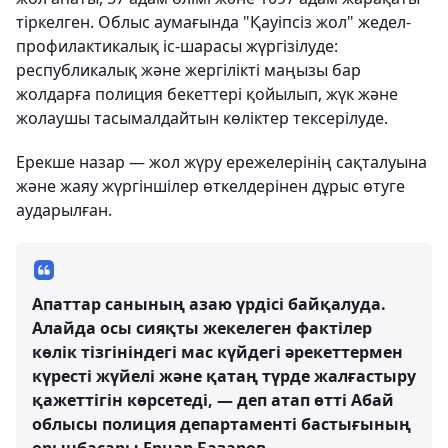
тіркелген. Облыс аумағында "Қауіпсіз жол" жедел-
профилактикалық іс-шарасы жүргізілуде:
республикалық және жергілікті маңызы бар
жолдарға полиция бекеттері қойылып, жүк және
жолаушы тасымалдайтын көліктер тексерілуде.
Ерекше назар — жол жүру ережелерінің сақталуына
және жаяу жүргіншілер өткелдерінен дұрыс өтуге
аударылған.
Апаттар санының азаю үрдісі байқалуда.
Алайда осы сияқты жекелеген фактілер
көлік тізгініндегі мас күйдегі әрекеттермен
күресті жүйелі және қатаң түрде жалғастыру
қажеттігін көрсетеді, — деп атап өтті Абай
облысы полиция департаменті бастығының