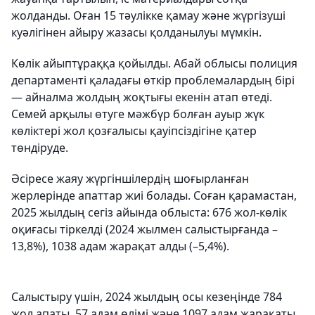
жолданды. Оған 15 тәулікке қамау және жүргізуші
куәлігінен айыру жазасы қолданылуы мүмкін.
Көлік айыптұраққа қойылды. Абай облысы полиция
департаменті қаладағы өткір проблемалардың бірі
— айналма жолдың жоқтығы екенін атап өтеді.
Семей арқылы өтуге мәжбүр болған ауыр жүк
көліктері жол қозғалысы қауіпсіздігіне қатер
төндіруде.
Әсіресе жаяу жүргіншілердің шоғырланған
жерлерінде апаттар жиі болады. Соған қарамастан,
2025 жылдың сегіз айында облыста: 676 жол-көлік
оқиғасы тіркелді (2024 жылмен салыстырғанда –
13,8%), 1038 адам жарақат алды (–5,4%).
Салыстыру үшін, 2024 жылдың осы кезеңінде 784
жол апаты, 57 адам өлімі және 1097 адам жарақаты