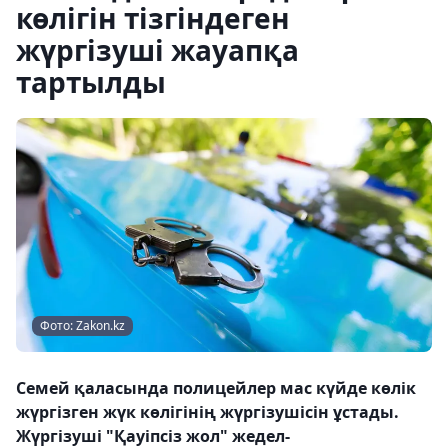
көлігін тізгіндеген
жүргізуші жауапқа
тартылды
Фото: Zakon.kz
Семей қаласында полицейлер мас күйде көлік
жүргізген жүк көлігінің жүргізушісін ұстады.
Жүргізуші "Қауіпсіз жол" жедел-