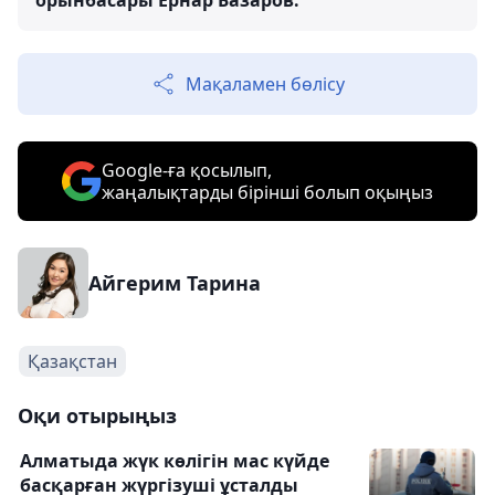
орынбасары Ернар Базаров.
Мақаламен бөлісу
Google-ға қосылып,
жаңалықтарды бірінші болып оқыңыз
Айгерим Тарина
Қазақстан
Оқи отырыңыз
Алматыда жүк көлігін мас күйде
басқарған жүргізуші ұсталды