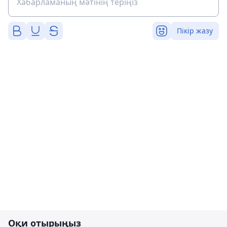
Пікір жазу
Оқи отырыңыз