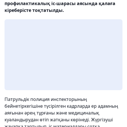
профилактикалық іс-шарасы аясында қалаға
кіреберісте тоқтатылды.
Патрульдік полиция инспекторының
бейнетіркегішіне түсірілген кадрларда ер адамның
аяғынан әрең тұрғаны және медициналық
куәландырудан өтіп жатқаны көрінеді. Жүргізуші
жауапқа тартылып, іс материалдары сотқа