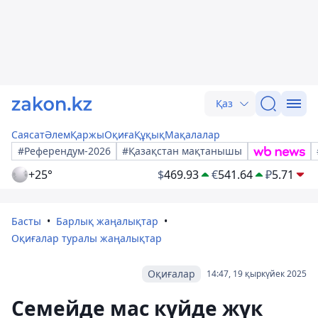
Қаз
Саясат
Әлем
Қаржы
Оқиға
Құқық
Мақалалар
#Референдум-2026
#Қазақстан мақтанышы
+25°
$
469.93
€
541.64
₽
5.71
Басты
Барлық жаңалықтар
Оқиғалар туралы жаңалықтар
Оқиғалар
14:47, 19 қыркүйек 2025
Семейде мас күйде жүк