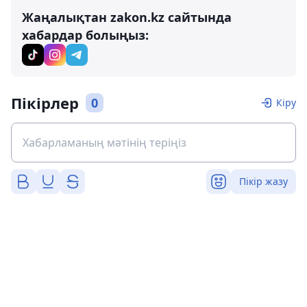
Жаңалықтан zakon.kz сайтында
хабардар болыңыз:
Пікірлер
0
Кіру
Пікір жазу