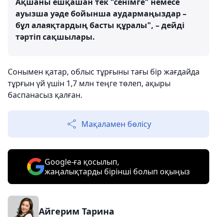
Ақшаны ешқашан тек "сенімге" немесе
ауызша уәде бойынша аудармаңыздар –
бұл алаяқтардың басты құралы", – дейді
тәртіп сақшылары.
Сонымен қатар, облыс тұрғыны тағы бір жағдайда
тұрғын үй үшін 1,7 млн теңге төлеп, ақыры
баспанасыз қалған.
Мақаламен бөлісу
Google-ға қосылып,
жаңалықтарды бірінші болып оқыңыз
Айгерим Тарина