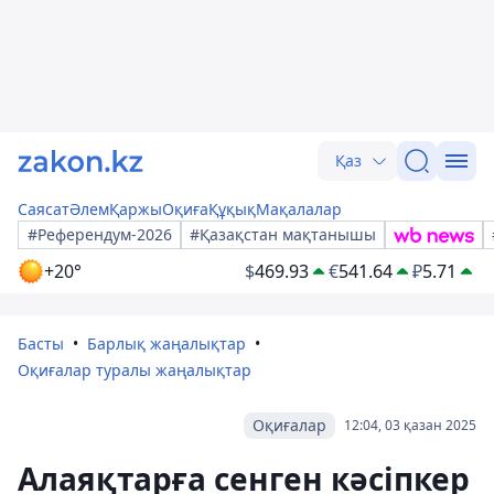
Қаз
Саясат
Әлем
Қаржы
Оқиға
Құқық
Мақалалар
#Референдум-2026
#Қазақстан мақтанышы
+20°
$
469.93
€
541.64
₽
5.71
Басты
Барлық жаңалықтар
Оқиғалар туралы жаңалықтар
Оқиғалар
12:04, 03 қазан 2025
Алаяқтарға сенген кәсіпкер