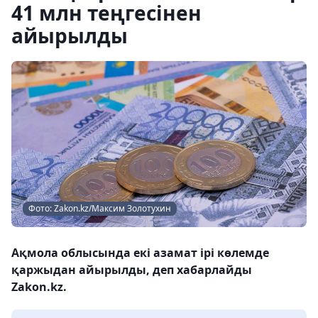
41 млн теңгесінен
айырылды
Фото: Zakon.kz/Максим Золотухин
Ақмола облысында екі азамат ірі көлемде
қаржыдан айырылды, деп хабарлайды
Zakon.kz.