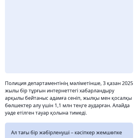
Полиция департаментінің мәліметінше, 3 қазан 2025
жылы бір тұрғын интернеттегі хабарландыру
арқылы бейтаныс адамға сеніп, жылқы мен қосалқы
бөлшектер алу үшін 1,1 млн теңге аударған. Алайда
уәде етілген тауар қолына тимеді.
Ал тағы бір жәбірленуші – кәсіпкер жемшөпке