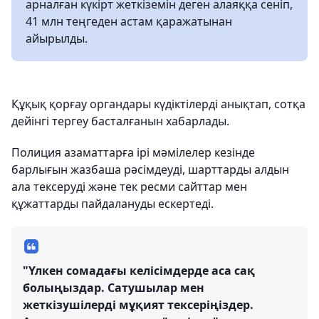
арналған күкірт жеткіземін деген алаяққа сеніп,
41 млн теңгеден астам қаражатынан
айырылды.
Құқық қорғау органдары күдіктілерді анықтап, сотқа
дейінгі тергеу басталғанын хабарлады.
Полиция азаматтарға ірі мәмілелер кезінде
барлығын жазбаша рәсімдеуді, шарттарды алдын
ала тексеруді және тек ресми сайттар мен
құжаттарды пайдалануды ескертеді.
"Үлкен сомадағы келісімдерде аса сақ
болыңыздар. Сатушылар мен
жеткізушілерді мұқият тексеріңіздер.