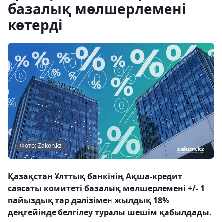
базалық мөлшерлемені
көтерді
Фото: Zakon.kz
Қазақстан Ұлттық банкінің Ақша-кредит
саясаты комитеті базалық мөлшерлемені +/- 1
пайыздық тар дәлізімен жылдық 18%
деңгейінде белгілеу туралы шешім қабылдады.