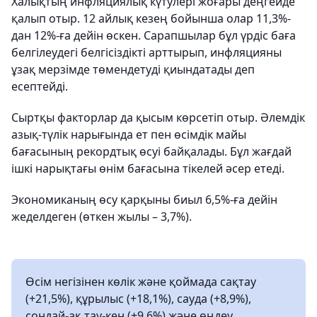
Халықтың инфляциялық күтулері жоғары деңгейде
қалып отыр. 12 айлық кезең бойынша олар 11,3%-
дан 12%-ға дейін өскен. Сарапшылар бұл үрдіс баға
белгілеудегі белгісіздікті арттырып, инфляцияны
ұзақ мерзімде төмендетуді қиындатады деп
есептейді.
Сыртқы факторлар да қысым көрсетіп отыр. Әлемдік
азық-түлік нарығында ет пен өсімдік майы
бағасының рекордтық өсуі байқалады. Бұл жағдай
ішкі нарықтағы өнім бағасына тікелей әсер етеді.
Экономиканың өсу қарқыны биыл 6,5%-ға дейін
жеделдеген (өткен жылы – 3,7%).
Өсім негізінен көлік және қоймада сақтау
(+21,5%), құрылыс (+18,1%), сауда (+8,9%),
сондай-ақ тау-кен (+9,6%) және өңдеу