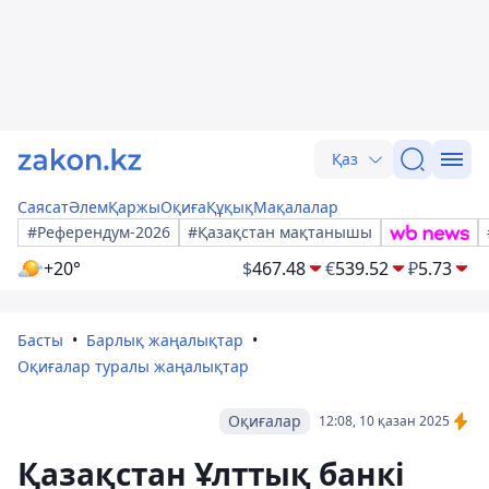
Қаз
Саясат
Әлем
Қаржы
Оқиға
Құқық
Мақалалар
#Референдум-2026
#Қазақстан мақтанышы
+20°
$
467.48
€
539.52
₽
5.73
Басты
Барлық жаңалықтар
Оқиғалар туралы жаңалықтар
Оқиғалар
12:08, 10 қазан 2025
Қазақстан Ұлттық банкі