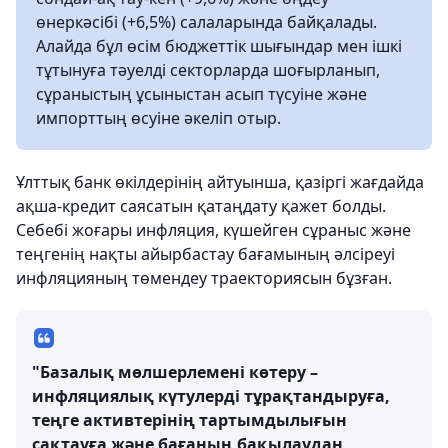
өнеркәсібі (+6,5%) салаларында байқалады.
Алайда бұл өсім бюджеттік шығындар мен ішкі
тұтынуға тәуелді секторларда шоғырланып,
сұраныстың ұсыныстан асып түсуіне және
импорттың өсуіне әкеліп отыр.
Ұлттық банк өкілдерінің айтуынша, қазіргі жағдайда
ақша-кредит саясатын қатаңдату қажет болды.
Себебі жоғары инфляция, күшейген сұраныс және
теңгенің нақты айырбастау бағамының әлсіреуі
инфляцияның төмендеу траекториясын бұзған.
"Базалық мөлшерлемені көтеру –
инфляциялық күтулерді тұрақтандыруға,
теңге активтерінің тартымдылығын
сақтауға және бағаның бақылаудан