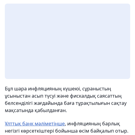
Бұл шара инфляцияның күшеюі, сұраныстың
ұсыныстан асып түсуі және фискалдық саясаттың
белсенділігі жағдайында баға тұрақтылығын сақтау
мақсатында қабылданған.
Ұлттық банк мәліметінше
, инфляцияның барлық
негізгі көрсеткіштері бойынша өсім байқалып отыр.