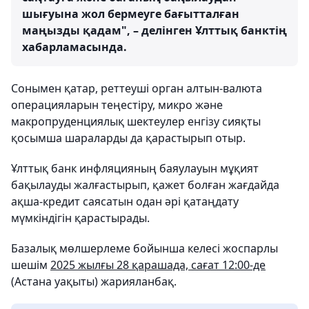
шығуына жол бермеуге бағытталған
маңызды қадам", – делінген Ұлттық банктің
хабарламасында.
Сонымен қатар, реттеуші орган алтын-валюта
операцияларын теңестіру, микро және
макропруденциялық шектеулер енгізу сияқты
қосымша шараларды да қарастырып отыр.
Ұлттық банк инфляцияның баяулауын мұқият
бақылауды жалғастырып, қажет болған жағдайда
ақша-кредит саясатын одан әрі қатаңдату
мүмкіндігін қарастырады.
Базалық мөлшерлеме бойынша келесі жоспарлы
шешім
2025 жылғы 28 қарашада, сағат 12:00-де
(Астана уақыты) жарияланбақ.