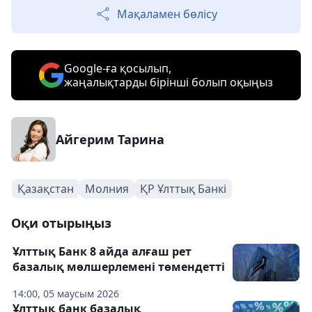
Мақаламен бөлісу
Google-ға қосылып,
жаңалықтарды бірінші болып оқыңыз
Айгерим Тарина
Қазақстан
Молния
ҚР Ұлттық Банкі
Оқи отырыңыз
Ұлттық Банк 8 айда алғаш рет
базалық мөлшерлемені төмендетті
14:00, 05 маусым 2026
Ұлттық банк базалық