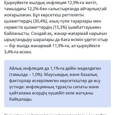
Қыркүйекте жылдық инфляция 12,9%-ға жетіп,
тамыздағы 12,2%-бен салыстырғанда айтарлықтай
жоғарылаған. Бұл көрсеткіш реттелетін
қызметтердің (30,4%), азық-түлік тауарлары мен
сервистік қызметтердің (15,3%) қымбаттауымен
байланысты. Сондай-ақ, жанар-жағармай нарығын
ырықтандыру шаралары да баға өсімін үдетіп отыр
— бір жылда жанармай 11,9%-ға, ал қыркүйекте
3,4%-ға өскен.
Айлық инфляция да 1,1%-ға дейін жеделдеген
(тамызда – 1,0%). Маусымдық және базалық
факторлар ескерілмеген көрсеткіштер де өсу
үстінде: инфляцияның тұрақты сипаты және
қайталама әсердің күшейіп келе жатқаны
байқалады.