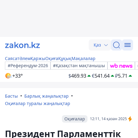
Қаз
Саясат
Әлем
Қаржы
Оқиға
Құқық
Мақалалар
#Референдум-2026
#Қазақстан мақтанышы
+33°
$
469.93
€
541.64
₽
5.71
Басты
Барлық жаңалықтар
Оқиғалар туралы жаңалықтар
Оқиғалар
12:11, 14 қазан 2025
Президент Парламенттік