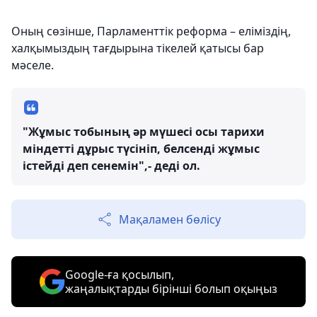
Оның сөзінше, Парламенттік реформа – еліміздің,
халқымыздың тағдырына тікелей қатысы бар
мәселе.
"Жұмыс тобының әр мүшесі осы тарихи
міндетті дұрыс түсініп, белсенді жұмыс
істейді деп сенемін",- деді ол.
Мақаламен бөлісу
Google-ға қосылып,
жаңалықтарды бірінші болып оқыңыз