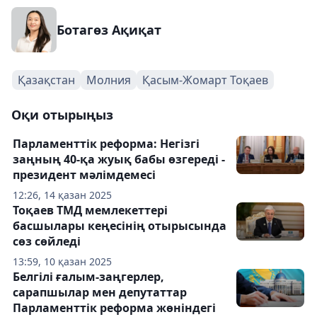
Ботагөз Ақиқат
Қазақстан
Молния
Қасым-Жомарт Тоқаев
Оқи отырыңыз
Парламенттік реформа: Негізгі
заңның 40-қа жуық бабы өзгереді -
президент мәлімдемесі
12:26, 14 қазан 2025
Тоқаев ТМД мемлекеттері
басшылары кеңесінің отырысында
сөз сөйледі
13:59, 10 қазан 2025
Белгілі ғалым-заңгерлер,
сарапшылар мен депутаттар
Парламенттік реформа жөніндегі