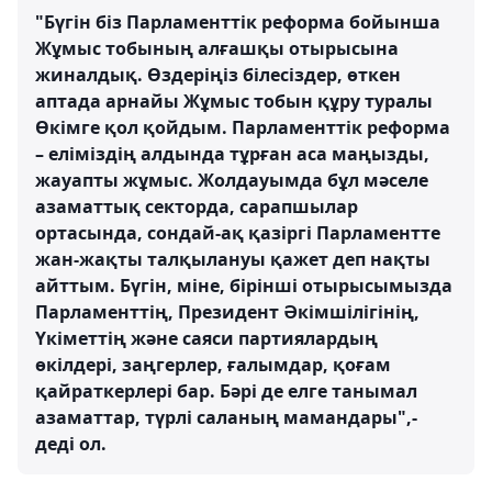
"Бүгін біз Парламенттік реформа бойынша
Жұмыс тобының алғашқы отырысына
жиналдық. Өздеріңіз білесіздер, өткен
аптада арнайы Жұмыс тобын құру туралы
Өкімге қол қойдым. Парламенттік реформа
– еліміздің алдында тұрған аса маңызды,
жауапты жұмыс. Жолдауымда бұл мәселе
азаматтық секторда, сарапшылар
ортасында, сондай-ақ қазіргі Парламентте
жан-жақты талқылануы қажет деп нақты
айттым. Бүгін, міне, бірінші отырысымызда
Парламенттің, Президент Әкімшілігінің,
Үкіметтің және саяси партиялардың
өкілдері, заңгерлер, ғалымдар, қоғам
қайраткерлері бар. Бәрі де елге танымал
азаматтар, түрлі саланың мамандары",-
деді ол.