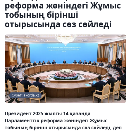
реформа жөніндегі Жұмыс
тобының бірінші
отырысында сөз сөйледі
Сурет: akorda.kz
Президент 2025 жылғы 14 қазанда
Парламенттік реформа жөніндегі Жұмыс
тобының бірінші отырысында сөз сөйледі, деп