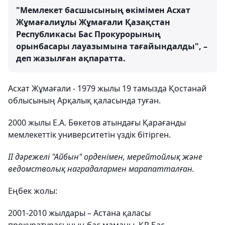
"Мемлекет басшысының өкімімен Асхат
Жұмағалиұлы Жұмағали Қазақстан
Республикасы Бас Прокурорының
орынбасары лауазымына тағайындалды", –
деп жазылған ақпаратта.
Асхат Жұмағали - 1979 жылы 19 тамызда Қостанай
облысының Арқалық қаласында туған.
2000 жылы Е.А. Бөкетов атындағы Қарағанды
мемлекеттік университетін үздік бітірген.
II дәрежелі "Айбын" орденімен, мерейтойлық және
ведомстволық наградалармен марапатталған.
Еңбек жолы:
2001-2010 жылдары – Астана қаласы