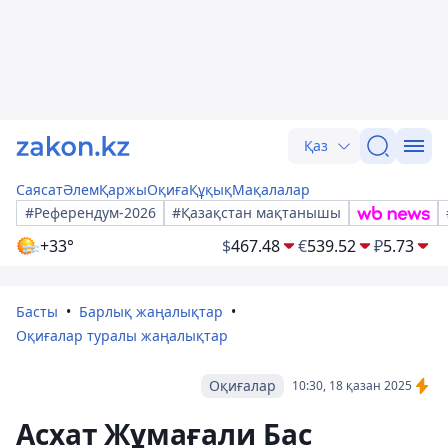
Қаз
Саясат
Әлем
Қаржы
Оқиға
Құқық
Мақалалар
#Референдум-2026
#Қазақстан мақтанышы
+33°
$
467.48
€
539.52
₽
5.73
Басты
Барлық жаңалықтар
Оқиғалар туралы жаңалықтар
Оқиғалар
10:30, 18 қазан 2025
Асхат Жұмағали Бас