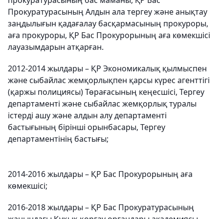
прокуратурасының бас маманы, ҚР Бас
Прокуратурасының Алдын ала тергеу және анықтау
заңдылығын қадағалау басқармасының прокуроры,
аға прокуроры, ҚР Бас Прокурорының аға көмекшісі
лауазымдарын атқарған.
2012-2014 жылдары – ҚР Экономикалық қылмыспен
және сыбайлас жемқорлықпен қарсы күрес агенттігі
(қаржы полициясы) Төрағасының кеңесшісі, Тергеу
департаменті және сыбайлас жемқорлық туралы
істерді ашу және алдын алу департаменті
бастығының бірінші орынбасары, Тергеу
департаментінің бастығы;
2014-2016 жылдары – ҚР Бас Прокурорының аға
көмекшісі;
2016-2018 жылдары – ҚР Бас Прокуратурасының