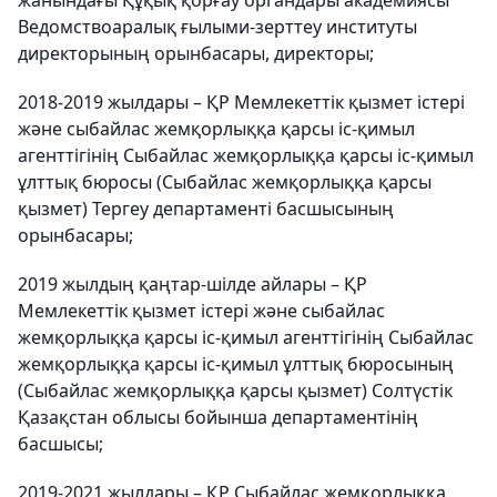
жанындағы Құқық қорғау органдары академиясы
Ведомствоаралық ғылыми-зерттеу институты
директорының орынбасары, директоры;
2018-2019 жылдары – ҚР Мемлекеттік қызмет істері
және сыбайлас жемқорлыққа қарсы іс-қимыл
агенттігінің Сыбайлас жемқорлыққа қарсы іс-қимыл
ұлттық бюросы (Сыбайлас жемқорлыққа қарсы
қызмет) Тергеу департаменті басшысының
орынбасары;
2019 жылдың қаңтар-шілде айлары – ҚР
Мемлекеттік қызмет істері және сыбайлас
жемқорлыққа қарсы іс-қимыл агенттігінің Сыбайлас
жемқорлыққа қарсы іс-қимыл ұлттық бюросының
(Сыбайлас жемқорлыққа қарсы қызмет) Солтүстік
Қазақстан облысы бойынша департаментінің
басшысы;
2019-2021 жылдары – ҚР Сыбайлас жемқорлыққа