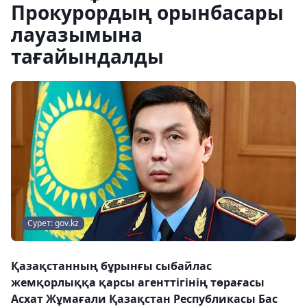
Прокурордың орынбасары
лауазымына
тағайындалды
Сурет: gov.kz
Қазақстанның бұрынғы сыбайлас
жемқорлыққа қарсы агенттігінің төрағасы
Асхат Жұмағали Қазақстан Республикасы Бас