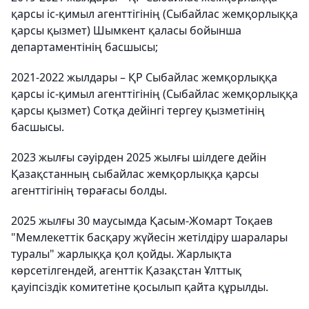
қарсы іс-қимыл агенттігінің (Сыбайлас жемқорлыққа
қарсы қызмет) Шымкент қаласы бойынша
департаментінің басшысы;
2021-2022 жылдары – ҚР Сыбайлас жемқорлыққа
қарсы іс-қимыл агенттігінің (Сыбайлас жемқорлыққа
қарсы қызмет) Сотқа дейінгі тергеу қызметінің
басшысы.
2023 жылғы сәуірден 2025 жылғы шілдеге дейін
Қазақстанның сыбайлас жемқорлыққа қарсы
агенттігінің төрағасы болды.
2025 жылғы 30 маусымда Қасым-Жомарт Тоқаев
"Мемлекеттік басқару жүйесін жетілдіру шаралары
туралы" жарлыққа қол қойды. Жарлықта
көрсетілгендей, агенттік Қазақстан Ұлттық
қауіпсіздік комитетіне қосылып қайта құрылды.