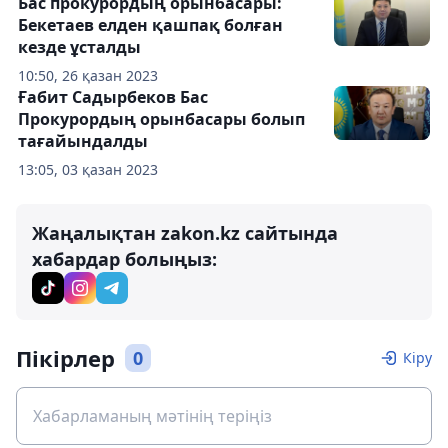
Бас прокурордың орынбасары:
Бекетаев елден қашпақ болған
кезде ұсталды
10:50, 26 қазан 2023
Ғабит Садырбеков Бас
Прокурордың орынбасары болып
тағайындалды
13:05, 03 қазан 2023
Жаңалықтан zakon.kz сайтында
хабардар болыңыз:
Пікірлер
0
Кіру