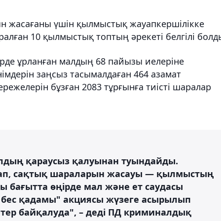
ын жасағаны үшін қылмыстық жауапкершілікке
ралған 10 қылмыстық топтың әрекеті белгілі болд
рде ұрланған малдың 68 пайызы иелеріне
імдерін заңсыз тасымалдаған 464 азамат
режелерін бұзған 2083 тұрғынға тиісті шаралар
алдың қараусыз қалуынан туындайды.
ап, сақтық шараларын жасауы — қылмыстың
ы бағытта өңірде мал және ет саудасы
бес қадамы" акциясы жүзеге асырылып
тер байқалуда", – деді ПД криминалдық