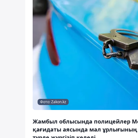
Фото: Zakon.kz
Жамбыл облысында полицейлер Ме
қағидаты аясында мал ұрлығының
түрде жүргізіп келеді.