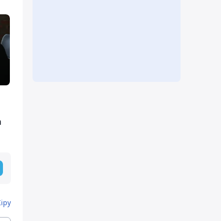
а
Кіру