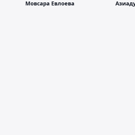
Мовсара Евлоева
Азиад