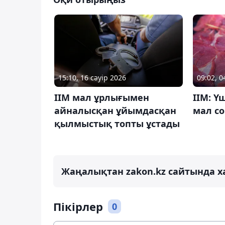
15:10, 16 сәуір 2026
09:02, 0
ІІМ мал ұрлығымен
ІІМ: Ү
айналысқан ұйымдасқан
мал с
қылмыстық топты ұстады
Жаңалықтан zakon.kz сайтында х
Пікірлер
0