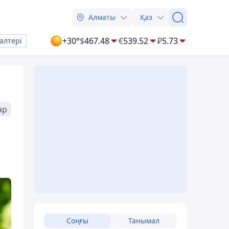
Алматы
Қаз
+30°
$
467.48
€
539.52
₽
5.73
алтері
ар
Соңғы
Танымал