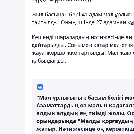
Жыл басынан бері 41 адам мал ұрлығ
тартылды. Оның ішінде 27 адамнан құ
Кешенді шаралардың нәтижесінде өңі
қайтарылды. Сонымен қатар мал-ет өн
жауапкершілікке тартылды. Мал жаю е
қабылданды.
"Мал ұрлығының басым бөлігі м
Азаматтардың өз малын қадағал
алдын алудың ең тиімді жолы. Ос
орындарында "Малды қорғаудың 
жатыр. Нәтижесінде оң көрсеткіш