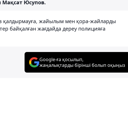
 Мақсат Юсупов.
з қалдырмауға, жайылым мен қора-жайларды
ттер байқалған жағдайда дереу полицияға
Google-ға қосылып,
жаңалықтарды бірінші болып оқыңыз