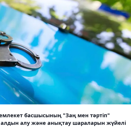
млекет басшысының "Заң мен тәртіп"
 алдын алу және анықтау шараларын жүйелі