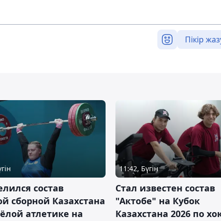
Пікір жаз
үгін
11:42, Бүгін
лился состав
Стал известен состав
й сборной Казахстана
"Актобе" на Кубок
ёлой атлетике на
Казахстана 2026 по х