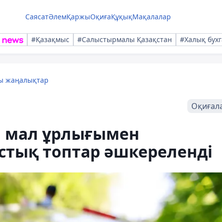
Саясат
Әлем
Қаржы
Оқиға
Құқық
Мақалалар
#Қазақмыс
#Салыстырмалы Қазақстан
#Халық бухг
лы жаңалықтар
Оқиғал
 мал ұрлығымен
тық топтар әшкереленді