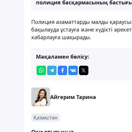
полиция басқармасының бастығы
Полиция азаматтарды малды қараусы
бақылауда ұстауға және күдікті әреке
хабарлауға шақырады.
Мақаламен бөлісу:
Айгерим Тарина
Қазақстан
Оқи отырыңыз