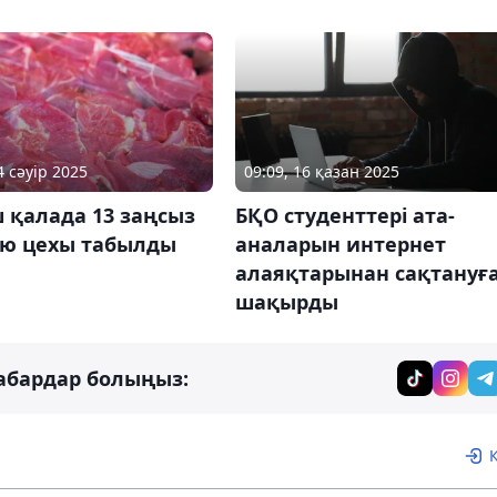
4 сәуір 2025
09:09, 16 қазан 2025
ш қалада 13 заңсыз
БҚО студенттері ата-
ою цехы табылды
аналарын интернет
алаяқтарынан сақтануғ
шақырды
абардар болыңыз: