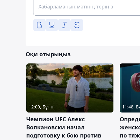
Оқи отырыңыз
12:09, Бүгін
11:48, Б
Чемпион UFC Алекс
Опреде
Волкановски начал
женско
подготовку к бою против
по тяж