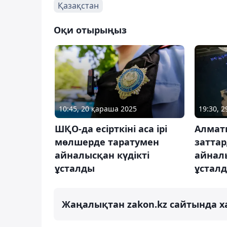
Қазақстан
Оқи отырыңыз
10:45, 20 қараша 2025
19:30, 2
ШҚО-да есірткіні аса ірі
Алмат
мөлшерде таратумен
затта
айналысқан күдікті
айналы
ұсталды
ұстал
Жаңалықтан zakon.kz сайтында х