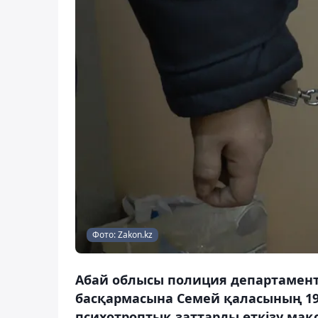
Фото: Zakon.kz
Абай облысы полиция департаменті
басқармасына Семей қаласының 19 
психотроптық заттарды өткізу мақ