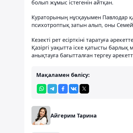
болып жұмыс істегенін айтқан.
Кураторының нұсқауымен Павлодар қ
психотроптық затын алып, оны Семей 
Кезекті рет есірткіні таратуға әреке
Қазіргі уақытта іске қатысты барлық
анықтауға бағытталған тергеу әрекетте
Мақаламен бөлісу:
Айгерим Тарина