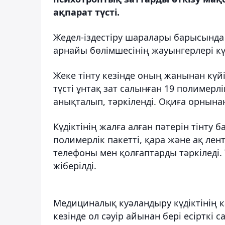
ақпарат түсті.
Жедел-іздестіру шаралары барысында
арнайы бөлімшесінің жауынгерлері күд
Жеке тінту кезінде оның жанынан күйік
түсті ұнтақ зат салынған 19 полимерлі
анықталып, тәркіленді. Оқиға орнын
Күдіктінің жалға алған пәтерін тінту
полимерлік пакетті, қара және ақ лен
телефоны мен қолғаптарды тәркіледі.
жіберілді.
Медициналық куәландыру күдіктінің 
кезінде ол сәуір айынан бері есірткі