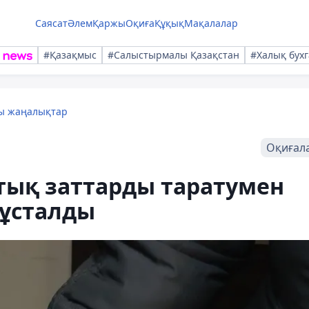
Саясат
Әлем
Қаржы
Оқиға
Құқық
Мақалалар
#Қазақмыс
#Салыстырмалы Қазақстан
#Халық бухг
лы жаңалықтар
Оқиғал
тық заттарды таратумен
 ұсталды