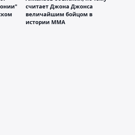
лонии"
считает Джона Джонса
ском
величайшим бойцом в
истории ММА