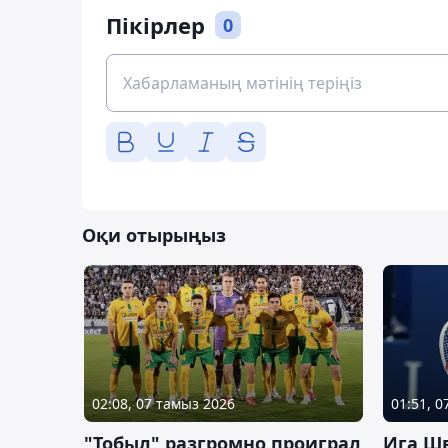
Пікірлер
0
Оқи отырыңыз
02:08, 07 тамыз 2026
01:51, 
"Тобыл" разгромно проиграл
Ига Ш