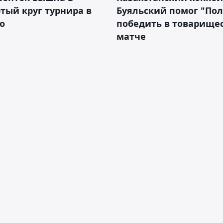
тый круг турнира в
Буяльский помог "По
о
победить в товарище
матче