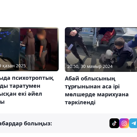
9 қазан 2025
20:50, 30 мамыр 2024
ыда психотроптық
Абай облысының
рды таратумен
тұрғынынан аса ірі
сқан екі әйел
мөлшерде марихуана
ды
тәркіленді
абардар болыңыз: