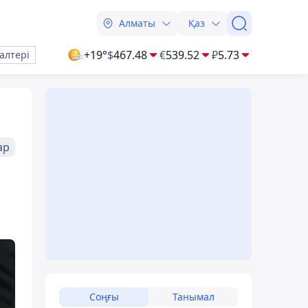
Алматы
Қаз
+19°
$
467.48
€
539.52
₽
5.73
алтері
ар
Соңғы
Танымал