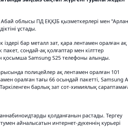
 Абай облысы ПД ЕҚҚІБ қызметкерлері мен "Арлан
іктіні ұстады.
 іздері бар металл зат, қара лентамен оралған ақ
к пакет, сондай-ақ қолғаптар мен кілттер
ан қосымша Samsung S25 телефоны алынды.
 барысында полицейлер ақ лентамен оралған 101
тамен оралған тағы 66 осындай пакетті, Samsung 
 Тәркіленген барлық зат сот-химиялық сараптамағ
каннабиноидтарды қолданғанын растады. Тергеу
 сатумен айналысатын интернет-дүкеннің курьері