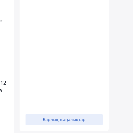
"
A12
а
Барлық жаңалықтар