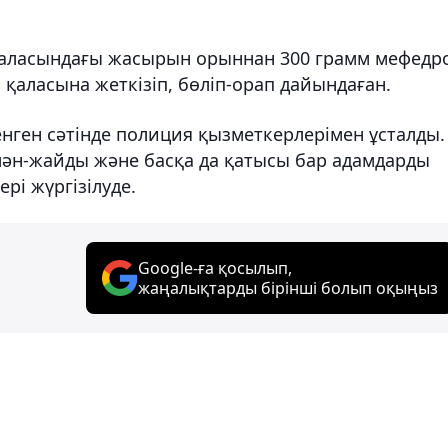
аласындағы жасырын орыннан 300 грамм мефедр
қаласына жеткізіп, бөліп-орап дайындаған.
ттенген сәтінде полиция қызметкерлерімен ұсталды.
 мән-жайды және басқа да қатысы бар адамдарды
рі жүргізілуде.
Google-ға қосылып,
жаңалықтарды бірінші болып оқыңыз