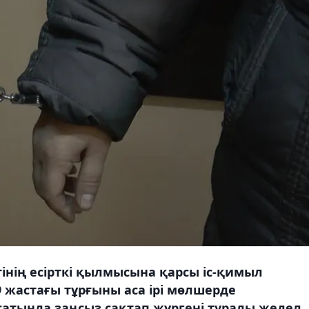
нің есірткі қылмысына қарсы іс-қимыл
жастағы тұрғыны аса ірі мөлшерде
сатында заңсыз сақтап жүргені туралы жедел