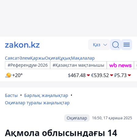
Қаз
Саясат
Әлем
Қаржы
Оқиға
Құқық
Мақалалар
#Референдум-2026
#Қазақстан мақтанышы
+20°
$
467.48
€
539.52
₽
5.73
Басты
Барлық жаңалықтар
Оқиғалар туралы жаңалықтар
Оқиғалар
16:50, 17 қараша 2025
Ақмола облысындағы 14