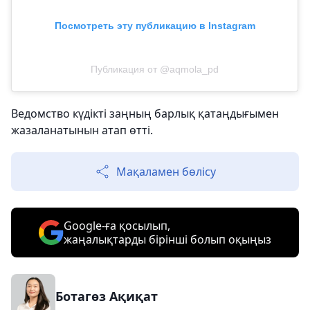
Посмотреть эту публикацию в Instagram
Публикация от @aqmola_pd
Ведомство күдікті заңның барлық қатаңдығымен
жазаланатынын атап өтті.
Мақаламен бөлісу
Google-ға қосылып,
жаңалықтарды бірінші болып оқыңыз
Ботагөз Ақиқат