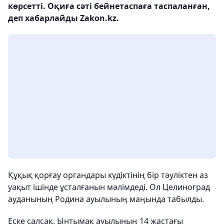
көрсетті. Оқиға сәті бейнетаспаға таспаланған,
деп хабарлайды Zakon.kz.
Құқық қорғау органдары күдіктінің бір тәуліктен аз
уақыт ішінде ұсталғанын мәлімдеді. Ол Целиноград
ауданының Родина ауылының маңында табылды.
Еске салсақ, Ынтымақ ауылының 14 жастағы