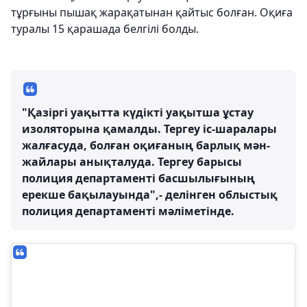
тұрғыны пышақ жарақатынан қайтыс болған. Оқиға
туралы 15 қарашада белгілі болды.
"Қазіргі уақытта күдікті уақытша ұстау
изоляторына қамалды. Тергеу іс-шаралары
жалғасуда, болған оқиғаның барлық мән-
жайлары анықталуда. Тергеу барысы
полиция департаменті басшылығының
ерекше бақылауында",- делінген облыстық
полиция департаменті мәліметінде.