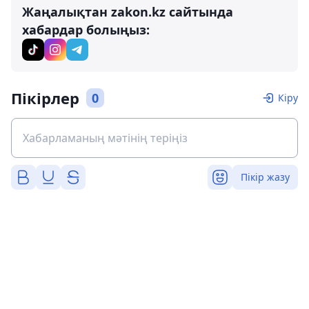
Жаңалықтан zakon.kz сайтында
хабардар болыңыз:
Пікірлер
0
Кіру
Пікір жазу