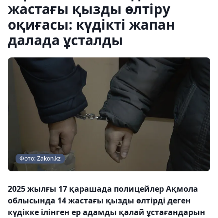
жастағы қызды өлтіру
оқиғасы: күдікті жапан
далада ұсталды
Фото: Zakon.kz
2025 жылғы 17 қарашада полицейлер Ақмола
облысында 14 жастағы қызды өлтірді деген
күдікке ілінген ер адамды қалай ұстағандарын