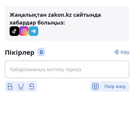
Жаңалықтан zakon.kz сайтында
хабардар болыңыз:
Пікірлер
0
Кіру
Пікір жазу