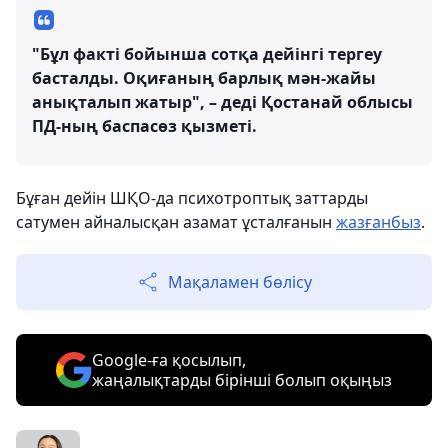
"Бұл факті бойынша сотқа дейінгі тергеу
басталды. Оқиғаның барлық мән-жайы
анықталып жатыр", – деді Қостанай облысы
ПД-ның баспасөз қызметі.
Бұған дейін ШҚО-да психотроптық заттарды
сатумен айналысқан азамат ұсталғанын
жазғанбыз
.
Мақаламен бөлісу
Google-ға қосылып,
жаңалықтарды бірінші болып оқыңыз