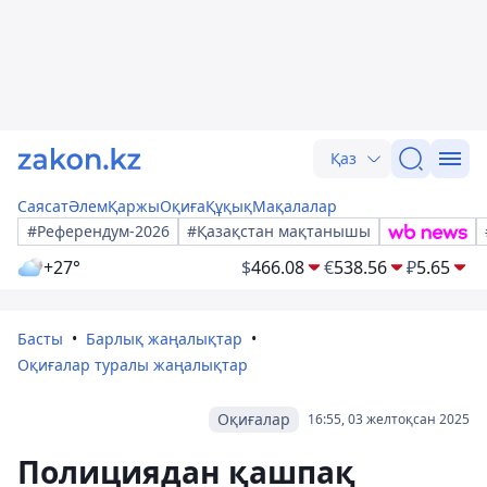
Қаз
Саясат
Әлем
Қаржы
Оқиға
Құқық
Мақалалар
#Референдум-2026
#Қазақстан мақтанышы
+27°
$
466.08
€
538.56
₽
5.65
Басты
Барлық жаңалықтар
Оқиғалар туралы жаңалықтар
Оқиғалар
16:55, 03 желтоқсан 2025
Полициядан қашпақ