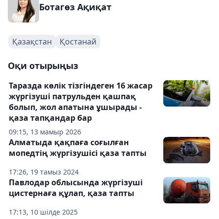
Ботагөз Ақиқат
Қазақстан
Қостанай
Оқи отырыңыз
Таразда көлік тізгіндеген 16 жасар
жүргізуші патрульден қашпақ
болып, жол апатына ұшырады -
қаза тапқандар бар
09:15, 13 мамыр 2026
Алматыда қақпаға соғылған
мопедтің жүргізушісі қаза тапты
17:26, 19 тамыз 2024
Павлодар облысында жүргізуші
цистернаға құлап, қаза тапты
17:13, 10 шілде 2025