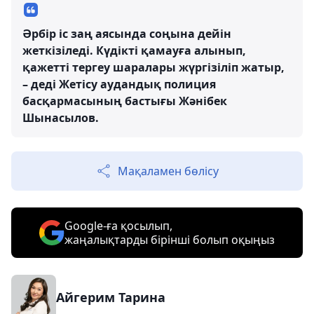
Әрбір іс заң аясында соңына дейін
жеткізіледі. Күдікті қамауға алынып,
қажетті тергеу шаралары жүргізіліп жатыр,
– деді Жетісу аудандық полиция
басқармасының бастығы Жәнібек
Шынасылов.
Мақаламен бөлісу
Google-ға қосылып,
жаңалықтарды бірінші болып оқыңыз
Айгерим Тарина