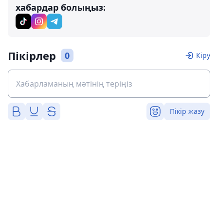
хабардар болыңыз:
Пікірлер
0
Кіру
Пікір жазу