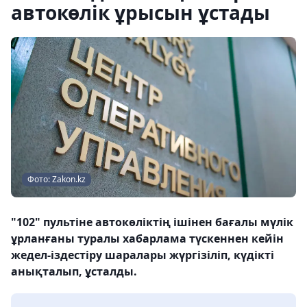
автокөлік ұрысын ұстады
Фото: Zakon.kz
"102" пультіне автокөліктің ішінен бағалы мүлік
ұрланғаны туралы хабарлама түскеннен кейін
жедел-іздестіру шаралары жүргізіліп, күдікті
анықталып, ұсталды.