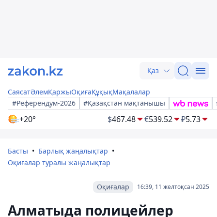
Қаз
Саясат
Әлем
Қаржы
Оқиға
Құқық
Мақалалар
#Референдум-2026
#Қазақстан мақтанышы
+20°
$
467.48
€
539.52
₽
5.73
Басты
Барлық жаңалықтар
Оқиғалар туралы жаңалықтар
Оқиғалар
16:39, 11 желтоқсан 2025
Алматыда полицейлер