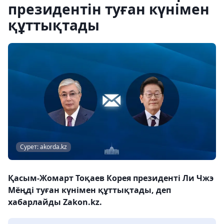
президентін туған күнімен
құттықтады
Сурет: akorda.kz
Қасым-Жомарт Тоқаев Корея президенті Ли Чжэ
Мёңді туған күнімен құттықтады, деп
хабарлайды Zakon.kz.