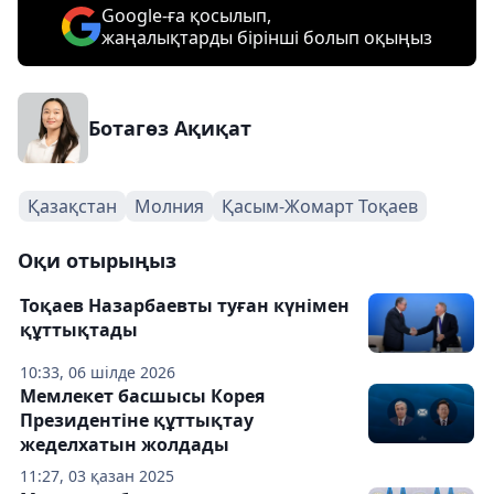
Google-ға қосылып,
жаңалықтарды бірінші болып оқыңыз
Ботагөз Ақиқат
Қазақстан
Молния
Қасым-Жомарт Тоқаев
Оқи отырыңыз
Тоқаев Назарбаевты туған күнімен
құттықтады
10:33, 06 шілде 2026
Мемлекет басшысы Корея
Президентіне құттықтау
жеделхатын жолдады
11:27, 03 қазан 2025