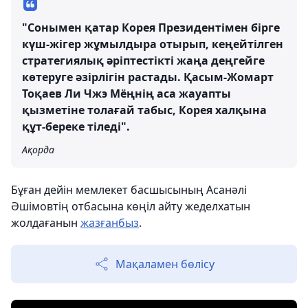
"Сонымен қатар Корея Президентімен бірге
күш-жігер жұмылдыра отырып, кеңейтілген
стратегиялық әріптестікті жаңа деңгейге
көтеруге әзірлігін растады. Қасым-Жомарт
Тоқаев Ли Чжэ Мёңнің аса жауапты
қызметіне толағай табыс, Корея халқына
құт-береке тіледі".
Ақорда
Бұған дейін мемлекет басшысының Асанәлі
Әшімовтің отбасына көңіл айту жеделхатын
жолдағанын
жазғанбыз
.
Мақаламен бөлісу