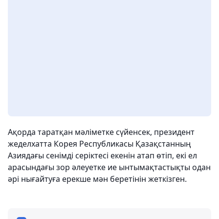
Ақорда таратқан мәліметке сүйенсек, президент
жеделхатта Корея Республикасы Қазақстанның
Азиядағы сенімді серіктесі екенін атап өтіп, екі ел
арасындағы зор әлеуетке ие ынтымақтастықты одан
әрі нығайтуға ерекше мән беретінін жеткізген.