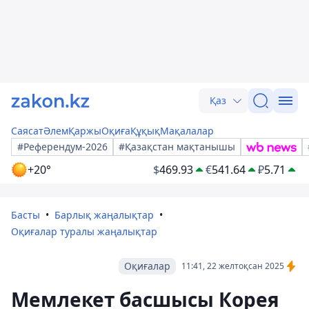
Қаз
Саясат
Әлем
Қаржы
Оқиға
Құқық
Мақалалар
#Референдум-2026
#Қазақстан мақтанышы
+20°
$
469.93
€
541.64
₽
5.71
Басты
Барлық жаңалықтар
Оқиғалар туралы жаңалықтар
Оқиғалар
11:41, 22 желтоқсан 2025
Мемлекет басшысы Корея