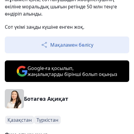
өкіліне моральдық шығын ретінде 50 млн теңге
өндіріп алынды.
Сот үкімі заңды күшіне енген жоқ.
Мақаламен бөлісу
Google-ға қосылып,
жаңалықтарды бірінші болып оқыңыз
Ботагөз Ақиқат
Қазақстан
Түркістан