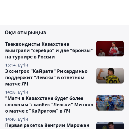
Оқи отырыңыз
Таеквондисты Казахстана
выиграли "серебро" и две "бронзы"
на турнире в России
15:14, Бүгін
Экс-игрок "Кайрата" Рикардиньо
поддержит "Левски" в ответном
матче ЛЧ
14:58, Бүгін
"Матч в Казахстане будет более
сложным": хавбек "Левски" Митков
о матче с "Кайратом" в ЛЧ
14:40, Бүгін
Первая ракетка Венгрии Марожан