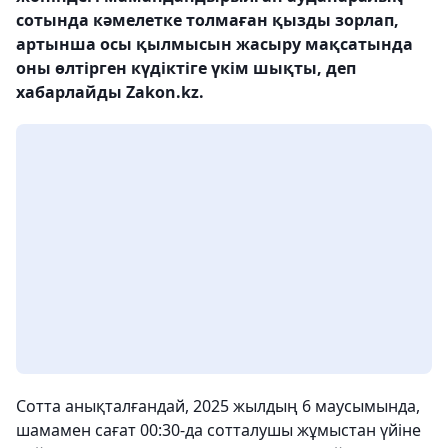
сотында кәмелетке толмаған қызды зорлап,
артынша осы қылмысын жасыру мақсатында
оны ​​өлтірген күдіктіге үкім шықты, деп
хабарлайды Zakon.kz.
Сотта анықталғандай, 2025 жылдың 6 маусымында,
шамамен сағат 00:30-да сотталушы жұмыстан үйіне