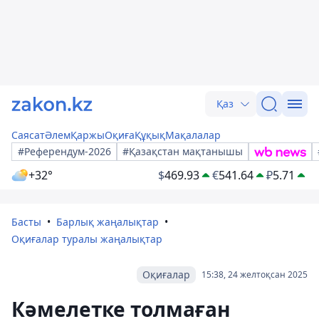
Қаз
Саясат
Әлем
Қаржы
Оқиға
Құқық
Мақалалар
#Референдум-2026
#Қазақстан мақтанышы
+32°
$
469.93
€
541.64
₽
5.71
Басты
Барлық жаңалықтар
Оқиғалар туралы жаңалықтар
Оқиғалар
15:38, 24 желтоқсан 2025
Кәмелетке толмаған