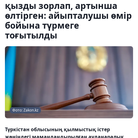
қызды зорлап, артынша
өлтірген: айыпталушы өмір
бойына түрмеге
тоғытылды
Фото: Zakon.kz
Түркістан облысының қылмыстық істер
жөніндегі мамандандырылған ауданаралық