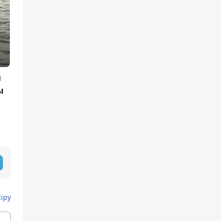
м
ы
Кіру