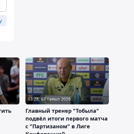
у
03:28, 07 тамыз 2026
тить
Главный тренер "Тобыла"
:
подвёл итоги первого матча
с "Партизаном" в Лиге
Конференций