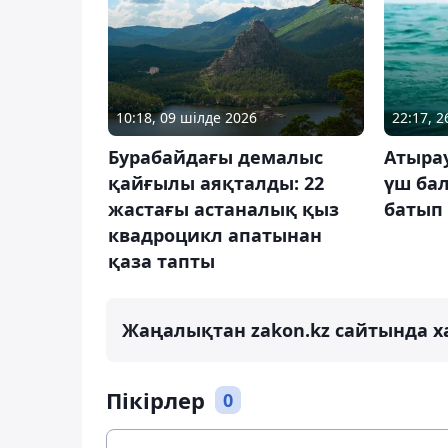
10:18, 09 шілде 2026
22:17, 
Бурабайдағы демалыс
Атыра
қайғылы аяқталды: 22
үш ба
жастағы астаналық қыз
батып 
квадроцикл апатынан
қаза тапты
Жаңалықтан zakon.kz сайтында х
Пікірлер
0