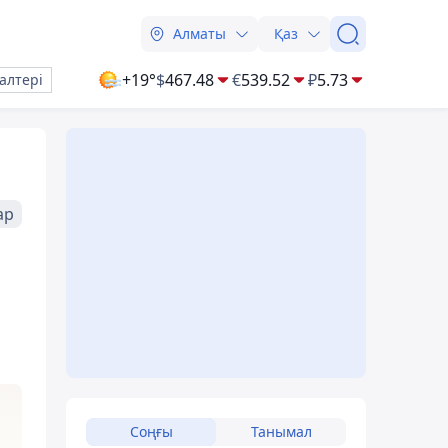
Алматы
Қаз
+19°
$
467.48
€
539.52
₽
5.73
алтері
ар
Соңғы
Танымал