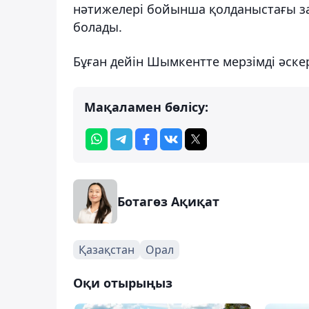
нәтижелері бойынша қолданыстағы за
болады.
Бұған дейін Шымкентте мерзімді әске
Мақаламен бөлісу:
Ботагөз Ақиқат
Қазақстан
Орал
Оқи отырыңыз