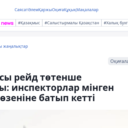
Саясат
Әлем
Қаржы
Оқиға
Құқық
Мақалалар
#Қазақмыс
#Салыстырмалы Қазақстан
#Халық бухг
лы жаңалықтар
Оқиғал
рсы рейд төтенше
: инспекторлар мінген
зеніне батып кетті