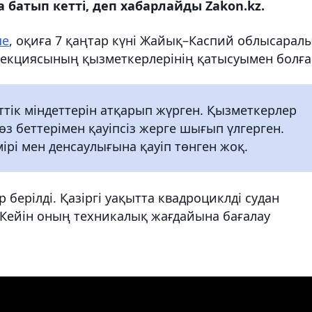
 батып кетті, деп хабарлайды Zakon.kz.
ше
, оқиға 7 қаңтар күні Жайық–Каспий облысарал
екциясының қызметкерлерінің қатысуымен болға
ттік міндеттерін атқарып жүрген. Қызметкерлер
өз беттерімен қауіпсіз жерге шығып үлгерген.
рі мен денсаулығына қауіп төнген жоқ.
 берілді. Қазіргі уақытта квадроциклді судан
 Кейін оның техникалық жағдайына бағалау