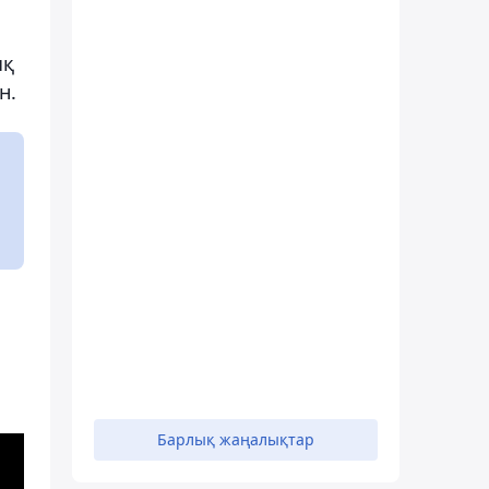
ық
н.
Барлық жаңалықтар