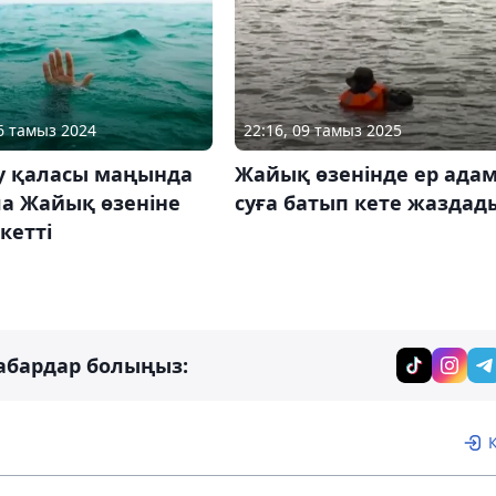
26 тамыз 2024
22:16, 09 тамыз 2025
у қаласы маңында
Жайық өзенінде ер ада
ла Жайық өзеніне
суға батып кете жаздад
кетті
абардар болыңыз: