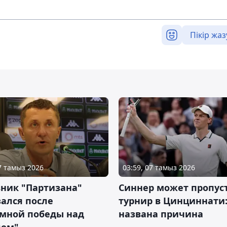
Пікір жаз
07 тамыз 2026
03:59, 07 тамыз 2026
ник "Партизана"
Синнер может пропус
ался после
турнир в Цинциннати
омной победы над
названа причина
лом"