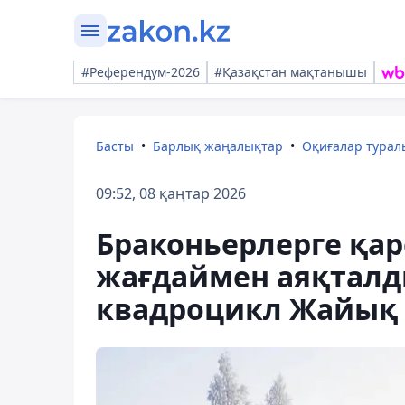
#Референдум-2026
#Қазақстан мақтанышы
Басты
Барлық жаңалықтар
Оқиғалар тура
09:52, 08 қаңтар 2026
Браконьерлерге қа
жағдаймен аяқталды
квадроцикл Жайық ө