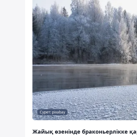
Сурет: pixabay
Жайық өзенінде браконьерлікке қа