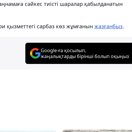
ңнамаға сәйкес тиісті шаралар қабылданатын
ри қызметтегі сарбаз көз жұмғанын
жазғанбыз
.
Google-ға қосылып,
жаңалықтарды бірінші болып оқыңыз