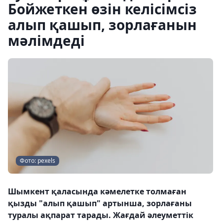
Бойжеткен өзін келісімсіз
алып қашып, зорлағанын
мәлімдеді
Фото: pexels
Шымкент қаласында кәмелетке толмаған
қызды "алып қашып" артынша, зорлағаны
туралы ақпарат тарады. Жағдай әлеуметтік