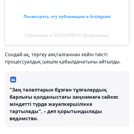
Посмотреть эту публикацию в Instagram
Публикация от EGOV.PRESS (@egovpress)
Сондай-ақ, тергеу аяқталғаннан кейін тиісті
процессуалдық шешім қабылданатыны айтылды.
"Заң талаптарын бұзған тұлғалардың
барлығы қолданыстағы заңнамаға сәйкес
міндетті түрде жауапкершілікке
тартылады", – деп қорытындылады
ведомство.