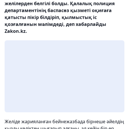
желілерден белгілі болды. Қалалық полиция
департаментінің баспасөз қызметі оқиғаға
қатысты пікір білдіріп, қылмыстық іс
қозғалғанын мәлімдеді, деп хабарлайды
Zakon.kz.
Желіде жарияланған бейнежазбада бірнеше әйелдің
қызды көліктен шығарып алғаны, ал кейін бір ер