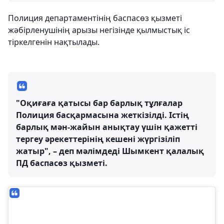
Полиция департаментінің баспасөз қызметі
жәбірленушінің арызы негізінде қылмыстық іс
тіркелгенін нақтылады.
"Оқиғаға қатысы бар барлық тұлғалар
Полиция басқармасына жеткізілді. Істің
барлық мән-жайын анықтау үшін қажетті
тергеу әрекеттерінің кешені жүргізіліп
жатыр", – деп мәлімдеді Шымкент қалалық
ПД баспасөз қызметі.