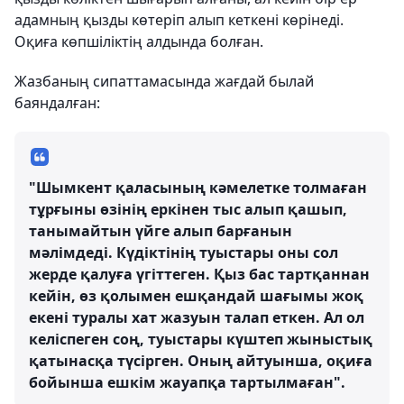
адамның қызды көтеріп алып кеткені көрінеді.
Оқиға көпшіліктің алдында болған.
Жазбаның сипаттамасында жағдай былай
баяндалған:
"Шымкент қаласының кәмелетке толмаған
тұрғыны өзінің еркінен тыс алып қашып,
танымайтын үйге алып барғанын
мәлімдеді. Күдіктінің туыстары оны сол
жерде қалуға үгіттеген. Қыз бас тартқаннан
кейін, өз қолымен ешқандай шағымы жоқ
екені туралы хат жазуын талап еткен. Ал ол
келіспеген соң, туыстары күштеп жыныстық
қатынасқа түсірген. Оның айтуынша, оқиға
бойынша ешкім жауапқа тартылмаған".