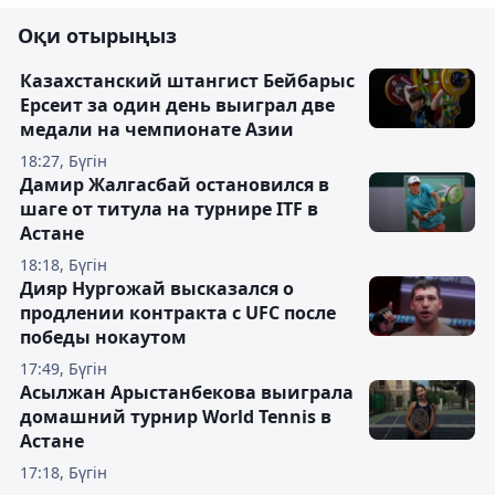
Оқи отырыңыз
Казахстанский штангист Бейбарыс
Ерсеит за один день выиграл две
медали на чемпионате Азии
18:27, Бүгін
Дамир Жалгасбай остановился в
шаге от титула на турнире ITF в
Астане
18:18, Бүгін
Дияр Нургожай высказался о
продлении контракта с UFC после
победы нокаутом
17:49, Бүгін
Асылжан Арыстанбекова выиграла
домашний турнир World Tennis в
Астане
17:18, Бүгін