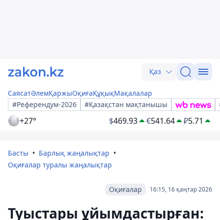
Қаз
Саясат
Әлем
Қаржы
Оқиға
Құқық
Мақалалар
#Референдум-2026
#Қазақстан мақтанышы
+27°
$
469.93
€
541.64
₽
5.71
Басты
Барлық жаңалықтар
Оқиғалар туралы жаңалықтар
Оқиғалар
16:15, 16 қаңтар 2026
Туыстары ұйымдастырған: