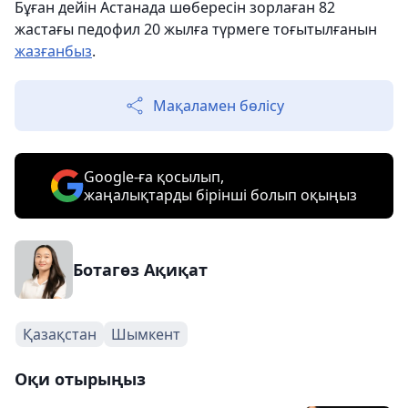
Бұған дейін Астанада шөбересін зорлаған 82
жастағы педофил 20 жылға түрмеге тоғытылғанын
жазғанбыз
.
Мақаламен бөлісу
Google-ға қосылып,
жаңалықтарды бірінші болып оқыңыз
Ботагөз Ақиқат
Қазақстан
Шымкент
Оқи отырыңыз