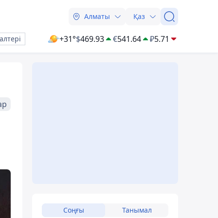
Алматы
Қаз
+31°
$
469.93
€
541.64
₽
5.71
алтері
ар
Соңғы
Танымал