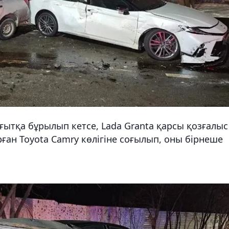
ғытқа бұрылып кетсе, Lada Granta қарсы қозғалыс
ған Toyota Camry көлігіне соғылып, оны бірнеше