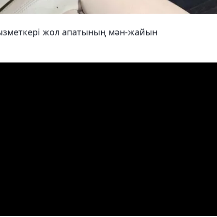
ызметкері жол апатының мән-жайын