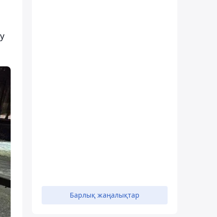
а
y
Барлық жаңалықтар