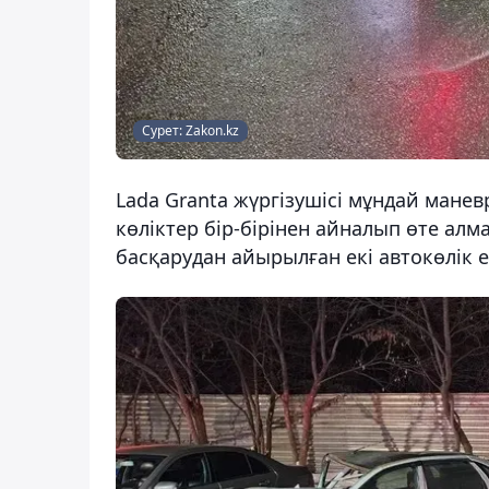
Сурет: Zakon.kz
Lada Granta жүргізушісі мұндай манев
көліктер бір-бірінен айналып өте ал
басқарудан айырылған екі автокөлік е