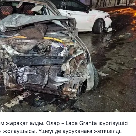
 жарақат алды. Олар – Lada Granta жүргізушісі
н жолаушысы. Үшеуі де ауруханаға жеткізілді.