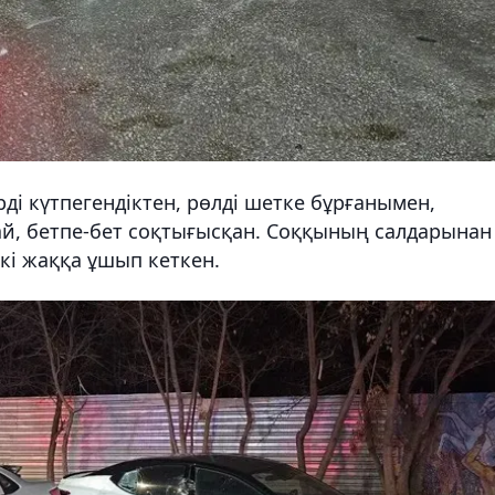
рді күтпегендіктен, рөлді шетке бұрғанымен,
май, бетпе-бет соқтығысқан. Соққының салдарынан
кі жаққа ұшып кеткен.