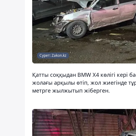
Сурет: Zakon.kz
Қатты соққыдан BMW X4 көлігі кері ба
жолағы арқылы өтіп, жол жиегінде тұр
метрге жылжытып жіберген.