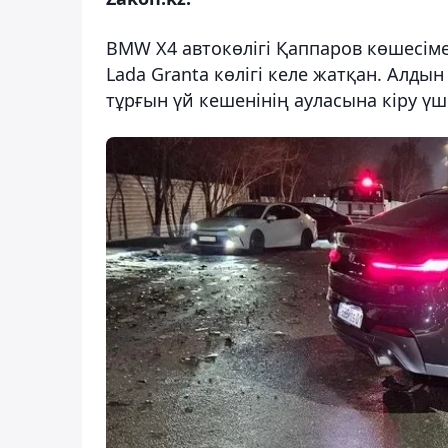
BMW X4 автокөлігі Қаппаров көшесіме
Lada Granta көлігі келе жатқан. Алды
тұрғын үй кешенінің ауласына кіру үш