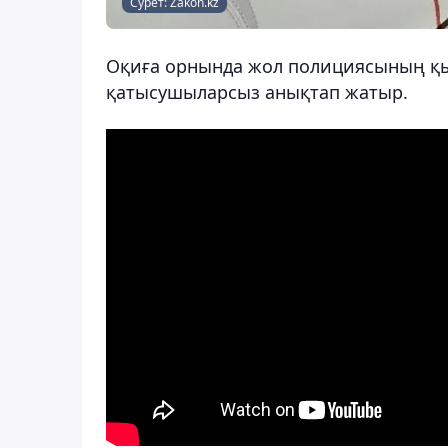
Сурет: Zakon.kz
Оқиға орнында жол полициясының қ
қатысушыларсыз анықтап жатыр.