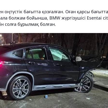
н оңтүстік бағытта қозғалған. Оған қарсы бағытт
н ала болжам бойынша, BMW жүргізушісі Esentai cit
ін солға бұрылмақ болған.