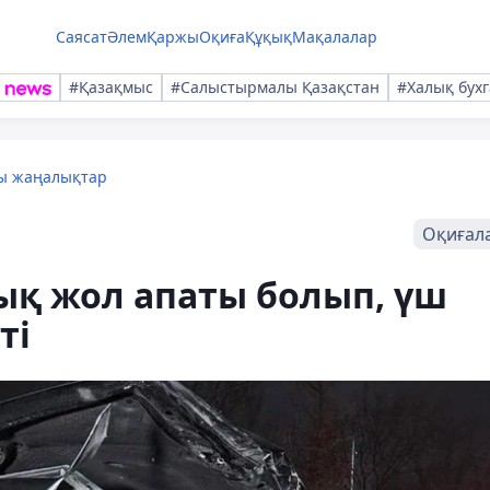
Саясат
Әлем
Қаржы
Оқиға
Құқық
Мақалалар
#Қазақмыс
#Салыстырмалы Қазақстан
#Халық бухг
лы жаңалықтар
Оқиғал
ық жол апаты болып, үш
ті