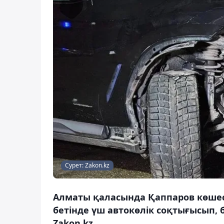
Сурет: Zakon.kz
Алматы қаласында Қаппаров көшесін
бетінде үш автокөлік соқтығысып,
Zakon.kz.