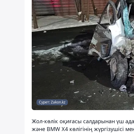
Сурет: Zakon.kz
Жол-көлік оқиғасы салдарынан үш адам
және BMW X4 көлігінің жүргізушісі ме