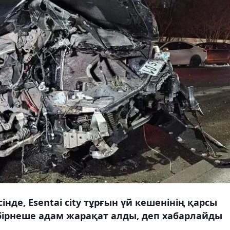
де, Esentai city тұрғын үй кешенінің қарсы
 бірнеше адам жарақат алды, деп хабарлайды