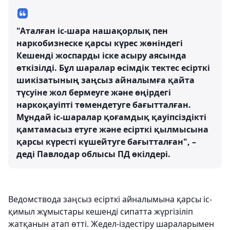
"Аталған іс-шара нашақорлық пен
наркобизнеске қарсы күрес жөніндегі
Кешенді жоспарды іске асыру аясында
өткізілді. Бұл шаралар өсімдік тектес есірткі
шикізатының заңсыз айналымға қайта
түсуіне жол бермеуге және өңірдегі
наркоқауіпті төмендетуге бағытталған.
Мұндай іс-шаралар қоғамдық қауіпсіздікті
қамтамасыз етуге және есірткі қылмысына
қарсы күресті күшейтуге бағытталған", –
деді Павлодар облысы ПД өкілдері.
Ведомствода заңсыз есірткі айналымына қарсы іс-
қимыл жұмыстары кешенді сипатта жүргізіліп
жатқанын атап өтті. Жедел-іздестіру шараларымен