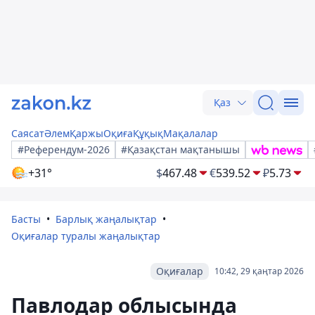
Қаз
Саясат
Әлем
Қаржы
Оқиға
Құқық
Мақалалар
#Референдум-2026
#Қазақстан мақтанышы
+31°
$
467.48
€
539.52
₽
5.73
Басты
Барлық жаңалықтар
Оқиғалар туралы жаңалықтар
Оқиғалар
10:42, 29 қаңтар 2026
Павлодар облысында