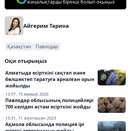
жаңалықтарды бірінші болып оқыңыз
Айгерим Тарина
Қазақстан
Павлодар
Оқи отырыңыз
Алматыда есірткіні сақтап және
бөлшектеп таратуға арналған орын
жойылды
13:57, 15 мамыр 2026
Павлодар облысының полицейлері
700 келіден астам есірткіні жойды
15:31, 11 желтоқсан 2023
Ақмола облысында полиция ірі
есірткі зертханасын жойды