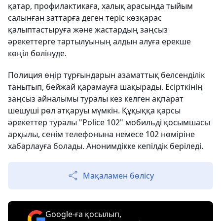
қатар, профилактикаға, халық арасында тыйым
салынған заттарға деген теріс көзқарас
қалыптастыруға және жастардың заңсыз
әрекеттерге тартылуының алдын алуға ерекше
көңіл бөлінуде.
Полиция өңір тұрғындарын азаматтық белсенділік
танытып, бейжай қарамауға шақырады. Есірткінің
заңсыз айналымы туралы кез келген ақпарат
шешуші рөл атқаруы мүмкін. Құқыққа қарсы
әрекеттер туралы "Police 102" мобильді қосымшасы
арқылы, сенім телефонына немесе 102 нөміріне
хабарлауға болады. Анонимдікке кепілдік беріледі.
Мақаламен бөлісу
Google-ға қосылып,