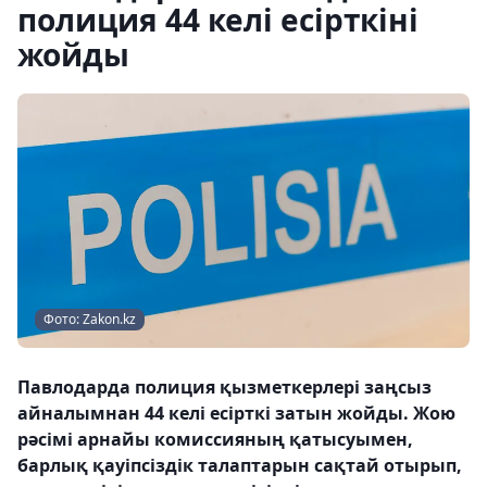
полиция 44 келі есірткіні
жойды
Фото: Zakon.kz
Павлодарда полиция қызметкерлері заңсыз
айналымнан 44 келі есірткі затын жойды. Жою
рәсімі арнайы комиссияның қатысуымен,
барлық қауіпсіздік талаптарын сақтай отырып,