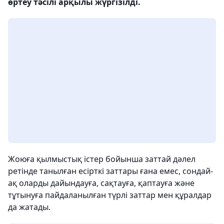
өртеу тәсілі арқылы жүргізілді.
Жоюға қылмыстық істер бойынша заттай дәлел
ретінде танылған есірткі заттары ғана емес, сондай-
ақ оларды дайындауға, сақтауға, қаптауға және
тұтынуға пайдаланылған түрлі заттар мен құралдар
да жатады.