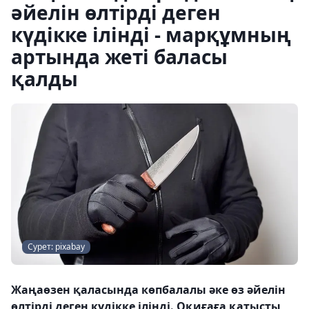
әйелін өлтірді деген
күдікке ілінді - марқұмның
артында жеті баласы
қалды
Сурет: pixabay
Жаңаөзен қаласында көпбалалы әке өз әйелін
өлтірді деген күдікке ілінді. Оқиғаға қатысты