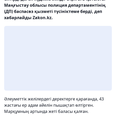
Маңғыстау облысы полиция департаментінің
(ДП) баспасөз қызметі түсініктеме берді, деп
хабарлайды Zakon.kz.
Әлеуметтік желілердегі деректерге қарағанда, 43
жастағы ер адам әйелін пышақтап өлтірген.
Марқұмның артында жеті баласы қалған.