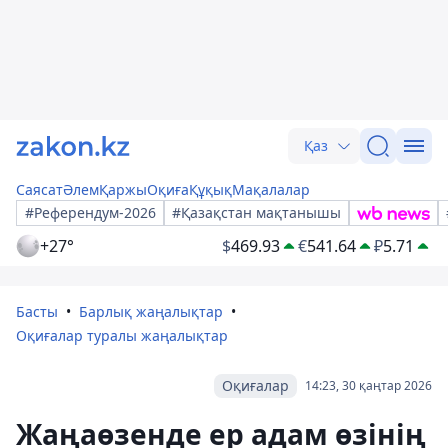
Қаз
Саясат
Әлем
Қаржы
Оқиға
Құқық
Мақалалар
#Референдум-2026
#Қазақстан мақтанышы
+27°
$
469.93
€
541.64
₽
5.71
Басты
Барлық жаңалықтар
Оқиғалар туралы жаңалықтар
Оқиғалар
14:23, 30 қаңтар 2026
Жаңаөзенде ер адам өзінің