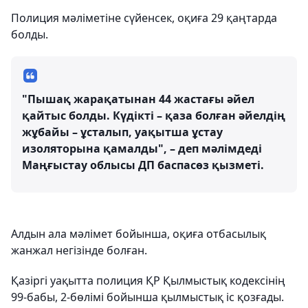
Полиция мәліметіне сүйенсек, оқиға 29 қаңтарда
болды.
"Пышақ жарақатынан 44 жастағы әйел
қайтыс болды. Күдікті – қаза болған әйелдің
жұбайы – ұсталып, уақытша ұстау
изоляторына қамалды", – деп мәлімдеді
Маңғыстау облысы ДП баспасөз қызметі.
Алдын ала мәлімет бойынша, оқиға отбасылық
жанжал негізінде болған.
Қазіргі уақытта полиция ҚР Қылмыстық кодексінің
99-бабы, 2-бөлімі бойынша қылмыстық іс қозғады.