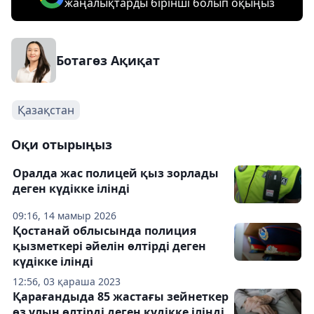
жаңалықтарды бірінші болып оқыңыз
Ботагөз Ақиқат
Қазақстан
Оқи отырыңыз
Оралда жас полицей қыз зорлады
деген күдікке ілінді
09:16, 14 мамыр 2026
Қостанай облысында полиция
қызметкері әйелін өлтірді деген
күдікке ілінді
12:56, 03 қараша 2023
Қарағандыда 85 жастағы зейнеткер
өз ұлын өлтірді деген күдікке ілінді