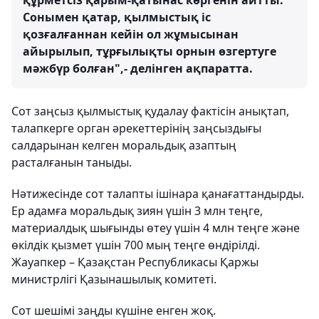
құрметсіз қарым-қатынас көргенін айтты.
Сонымен қатар, қылмыстық іс
қозғалғаннан кейін ол жұмысынан
айырылып, тұрғылықты орнын өзгертуге
мәжбүр болған",- делінген ақпаратта.
Сот заңсыз қылмыстық қудалау фактісін анықтап,
талапкерге орган әрекеттерінің заңсыздығы
салдарынан келген моральдық азаптың
расталғанын таныды.
Нәтижесінде сот талапты ішінара қанағаттандырды.
Ер адамға моральдық зиян үшін 3 млн теңге,
материалдық шығынды өтеу үшін 4 млн теңге және
өкілдік қызмет үшін 700 мың теңге өндірілді.
Жауапкер – Қазақстан Республикасы Қаржы
министрлігі Қазынашылық комитеті.
Сот шешімі заңды күшіне енген жоқ.