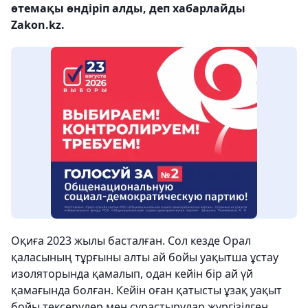
өтемақы өндіріп алды, деп хабарлайды
Zakon.kz.
Оқиға 2023 жылы басталған. Сол кезде Орал
қаласының тұрғыны алты ай бойы уақытша ұстау
изоляторында қамалып, одан кейін бір ай үй
қамағында болған. Кейін оған қатысты ұзақ уақыт
бойы тексерулер мен сұрастырулар жүргізілген.