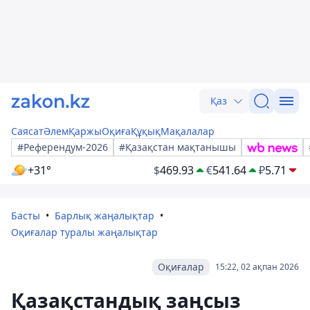
Қаз
Саясат
Әлем
Қаржы
Оқиға
Құқық
Мақалалар
#Референдум-2026
#Қазақстан мақтанышы
+31°
$
469.93
€
541.64
₽
5.71
Басты
Барлық жаңалықтар
Оқиғалар туралы жаңалықтар
Оқиғалар
15:22, 02 ақпан 2026
Қазақстандық заңсыз