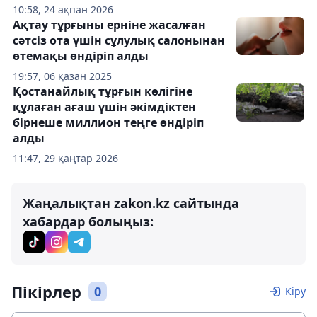
10:58, 24 ақпан 2026
Ақтау тұрғыны ерніне жасалған
сәтсіз ота үшін сұлулық салонынан
өтемақы өндіріп алды
19:57, 06 қазан 2025
Қостанайлық тұрғын көлігіне
құлаған ағаш үшін әкімдіктен
бірнеше миллион теңге өндіріп
алды
11:47, 29 қаңтар 2026
Жаңалықтан zakon.kz сайтында
хабардар болыңыз:
Пікірлер
0
Кіру