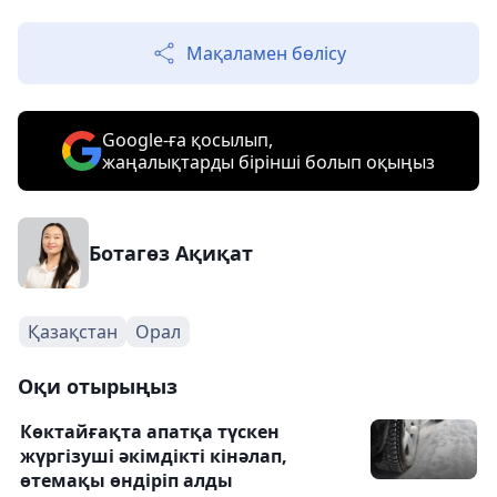
Мақаламен бөлісу
Google-ға қосылып,
жаңалықтарды бірінші болып оқыңыз
Ботагөз Ақиқат
Қазақстан
Орал
Оқи отырыңыз
Көктайғақта апатқа түскен
жүргізуші әкімдікті кінәлап,
өтемақы өндіріп алды