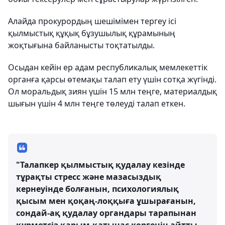
Алайда прокурордың шешімімен тергеу ісі
қылмыстық құқық бұзушылық құрамының
жоқтығына байланысты тоқтатылды.
Осыдан кейін ер адам республикалық мемлекеттік
органға қарсы өтемақы талап ету үшін сотқа жүгінді.
Ол моральдық зиян үшін 15 млн теңге, материалдық
шығын үшін 4 млн теңге төлеуді талап еткен.
"Талапкер қылмыстық қудалау кезінде
тұрақты стресс және мазасыздық
кернеуінде болғанын, психологиялық
қысым мен қоқаң-лоққыға ұшырағанын,
сондай-ақ қудалау органдары тарапынан