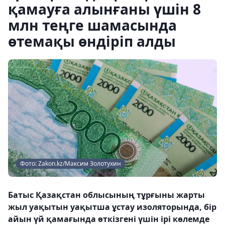
қамауға алынғаны үшін 8
млн теңге шамасында
өтемақы өндіріп алды
Фото: Zakon.kz/Максим Золотухин
Батыс Қазақстан облысының тұрғыны жарты
жыл уақытын уақытша ұстау изоляторында, бір
айын үй қамағында өткізгені үшін ірі көлемде