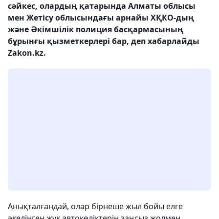
сәйкес, олардың қатарында Алматы облысы
мен Жетісу облысындағы арнайы ХҚКО-дың
және Әкімшілік полиция басқармасының
бұрынғы қызметкерлері бар, деп хабарлайды
Zakon.kz.
Анықталғандай, олар бірнеше жыл бойы елге
әкелінген жүк автокөліктерін заңсыз жолмен