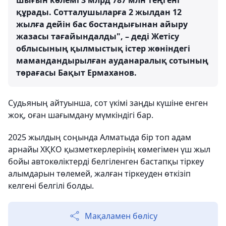
шығын көлемі 3 млрд 787 млн теңгені
құрады. Сотталушыларға 2 жылдан 12
жылға дейін бас бостандығынан айыру
жазасы тағайындалды", – деді Жетісу
облысының қылмыстық істер жөніндегі
мамандандырылған ауданаралық сотының
төрағасы Бақыт Ермаханов.
Судьяның айтуынша, сот үкімі заңды күшіне енген
жоқ, оған шағымдану мүмкіндігі бар.
2025 жылдың соңында Алматыда бір топ адам
арнайы ХҚКО қызметкерлерінің көмегімен үш жыл
бойы автокөліктерді белгіленген бастапқы тіркеу
алымдарын төлемей, жалған тіркеуден өткізіп
келгені белгілі болды.
Мақаламен бөлісу