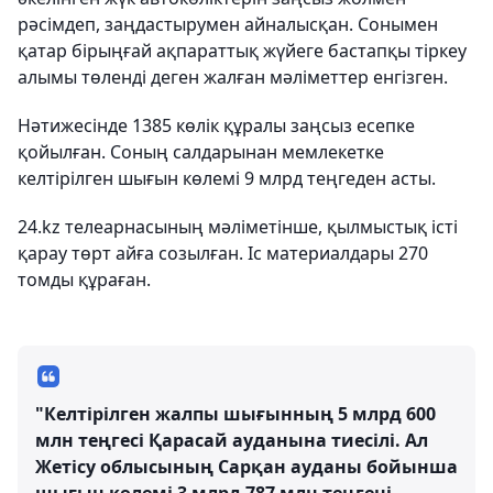
рәсімдеп, заңдастырумен айналысқан. Сонымен
қатар бірыңғай ақпараттық жүйеге бастапқы тіркеу
алымы төленді деген жалған мәліметтер енгізген.
Нәтижесінде 1385 көлік құралы заңсыз есепке
қойылған. Соның салдарынан мемлекетке
келтірілген шығын көлемі 9 млрд теңгеден асты.
24.kz телеарнасының мәліметінше, қылмыстық істі
қарау төрт айға созылған. Іс материалдары 270
томды құраған.
"Келтірілген жалпы шығынның 5 млрд 600
млн теңгесі Қарасай ауданына тиесілі. Ал
Жетісу облысының Сарқан ауданы бойынша