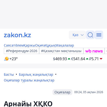
Қаз
Саясат
Әлем
Қаржы
Оқиға
Құқық
Мақалалар
#Референдум-2026
#Қазақстан мақтанышы
+23°
$
469.93
€
541.64
₽
5.71
Басты
Барлық жаңалықтар
Оқиғалар туралы жаңалықтар
Оқиғалар
09:24, 05 ақпан 2026
Арнайы ХҚКО