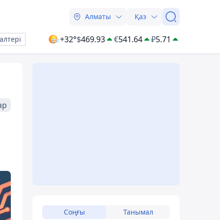
Алматы
Қаз
+32°
$
469.93
€
541.64
₽
5.71
алтері
ар
Соңғы
Танымал