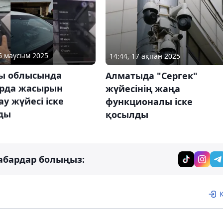
06 маусым 2025
14:44, 17 ақпан 2025
ы облысында
Алматыда "Сергек"
рда жасырын
жүйесінің жаңа
у жүйесі іске
функционалы іске
ды
қосылды
абардар болыңыз: