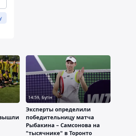
у
14:59, Бүгін
Эксперты определили
 вышли
победительницу матча
Рыбакина – Самсонова на
"тысячнике" в Торонто