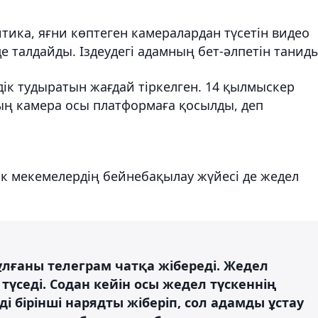
тика, яғни көптеген камералардан түсетін видео
де талдайды. Іздеудегі адамның бет-әлпетін таниды
дік тудыратын жағдай тіркелген. 14 қылмыскер
ың камера осы платформаға қосылды, деп
ік мекемелердің бейнебақылау жүйесі де жедел
тұлғаны телеграм чатқа жібереді. Жедел
түседі. Содан кейін осы жедел түскеннің
ді бірінші нарядты жіберіп, сол адамды ұстау