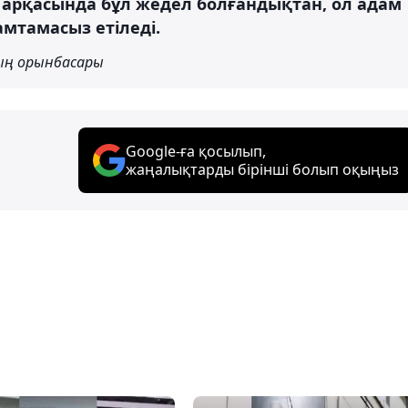
арқасында бұл жедел болғандықтан, ол адам
амтамасыз етіледі.
ың орынбасары
Google-ға қосылып,
жаңалықтарды бірінші болып оқыңыз