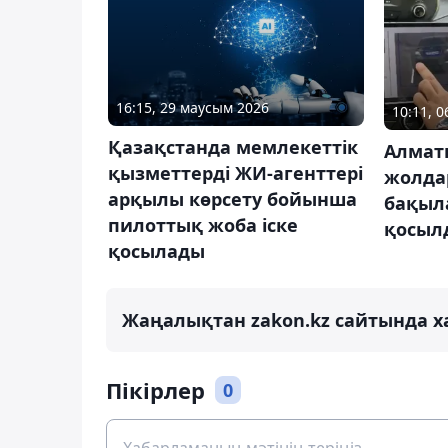
16:15, 29 маусым 2026
10:11, 
Қазақстанда мемлекеттік
Алмат
қызметтерді ЖИ-агенттері
жолда
арқылы көрсету бойынша
бақыла
пилоттық жоба іске
қосыл
қосылады
Жаңалықтан zakon.kz сайтында х
Пікірлер
0