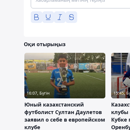
Оқи отырыңыз
16:07, Бүгін
15:45, Б
Юный казахстанский
Казах
футболист Султан Даулетов
клубы 
заявил о себе в европейском
Кубке 
клубе
Оренбу