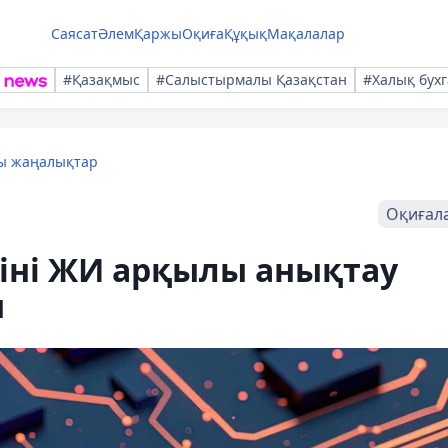
Саясат
Әлем
Қаржы
Оқиға
Құқық
Мақалалар
#Қазақмыс
#Салыстырмалы Қазақстан
#Халық бухг
лы жаңалықтар
Оқиғал
іні ЖИ арқылы анықтау
ы