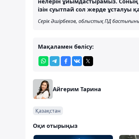
нелерін ұйымдастырамыз. Соның 
ізін суытпай сол жерде ұсталуы қ
Серік Әшірбеков, облыстық ПД бастығын
Мақаламен бөлісу:
Айгерим Тарина
Қазақстан
Оқи отырыңыз