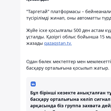
"Таргетай" платформасы – бейнеанали
түсірілімді жинап, оны автоматты түр
Жүйе іске қосылғалы 500 ден астам кү
ұсталды. Қазіргі облыс бойынша 15 м
жазады
qazaqstan.tv.
Одан бөлек мектептер мен мемлекетт
басқару орталығына қосылып жатыр.
Бұл бірінші кезекте анықталған 
басқару орталығына келіп сигнал 
арқасында біз группа захвата дей