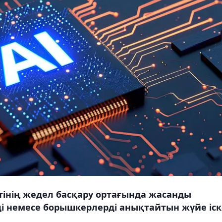
інің жедел басқару ортағында жасанды
 немесе борышкерлерді анықтайтын жүйе іск