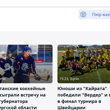
Пікір жаз
үгін
15:23, Бүгін
станские хоккейные
Юноши из "Кайрата"
сыграли встречу на
победили "Вердер" и
губернатора
в финал турнира в
ргской области
Швейцарии