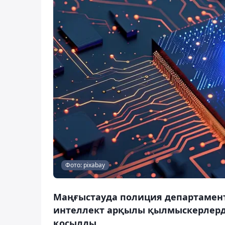
Фото: pixabay
Маңғыстауда полиция департамент
интеллект арқылы қылмыскерлерді
қосылды.