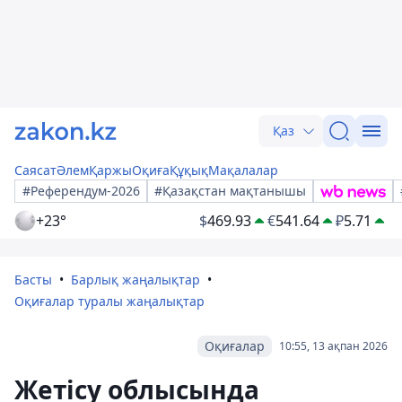
Қаз
Саясат
Әлем
Қаржы
Оқиға
Құқық
Мақалалар
#Референдум-2026
#Қазақстан мақтанышы
+23°
$
469.93
€
541.64
₽
5.71
Басты
Барлық жаңалықтар
Оқиғалар туралы жаңалықтар
Оқиғалар
10:55, 13 ақпан 2026
Жетісу облысында