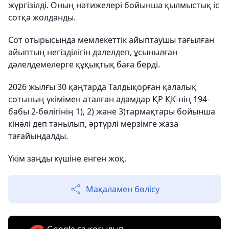
жүргізілді. Оның нәтижелері бойынша қылмыстық іс
сотқа жолданды.
Сот отырысында мемлекеттік айыптаушы тағылған
айыптың негізділігін дәлелдеп, ұсынылған
дәлелдемелерге құқықтық баға берді.
2026 жылғы 30 қаңтарда Талдықорған қалалық
сотының үкімімен аталған адамдар ҚР ҚК-нің 194-
бабы 2-бөлігінің 1), 2) және 3)тармақтары бойынша
кінәлі деп танылып, әртүрлі мерзімге жаза
тағайындалды.
Үкім заңды күшіне енген жоқ.
Мақаламен бөлісу