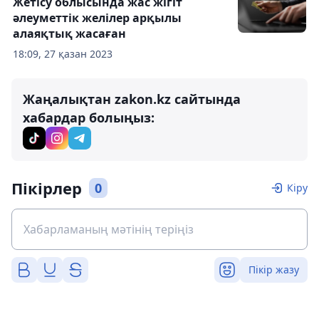
Жетісу облысында жас жігіт
әлеуметтік желілер арқылы
алаяқтық жасаған
18:09, 27 қазан 2023
Жаңалықтан zakon.kz сайтында
хабардар болыңыз:
Пікірлер
0
Кіру
Пікір жазу