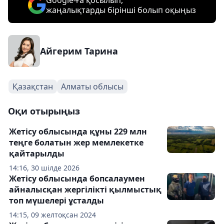
Google-ға қосылып,
жаңалықтарды бірінші болып оқыңыз
Айгерим Тарина
Қазақстан
Алматы облысы
Оқи отырыңыз
Жетісу облысында құны 229 млн
теңге болатын жер мемлекетке
қайтарылды
14:16, 30 шілде 2026
Жетісу облысында бопсалаумен
айналысқан жергілікті қылмыстық
топ мүшелері ұсталды
14:15, 09 желтоқсан 2024