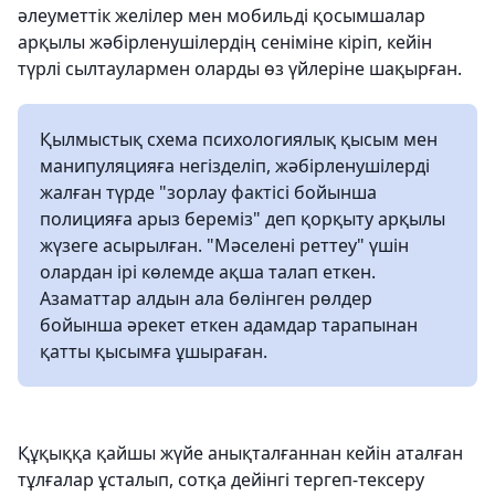
әлеуметтік желілер мен мобильді қосымшалар
арқылы жәбірленушілердің сеніміне кіріп, кейін
түрлі сылтаулармен оларды өз үйлеріне шақырған.
Қылмыстық схема психологиялық қысым мен
манипуляцияға негізделіп, жәбірленушілерді
жалған түрде "зорлау фактісі бойынша
полицияға арыз береміз" деп қорқыту арқылы
жүзеге асырылған. "Мәселені реттеу" үшін
олардан ірі көлемде ақша талап еткен.
Азаматтар алдын ала бөлінген рөлдер
бойынша әрекет еткен адамдар тарапынан
қатты қысымға ұшыраған.
Құқыққа қайшы жүйе анықталғаннан кейін аталған
тұлғалар ұсталып, сотқа дейінгі тергеп-тексеру