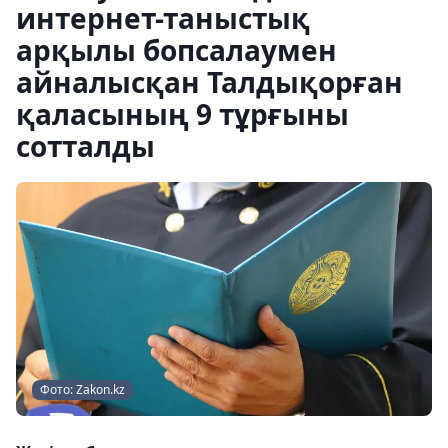
интернет-таныстық
арқылы бопсалаумен
айналысқан Талдықорған
қаласының 9 тұрғыны
сотталды
Фото: Zakon.kz