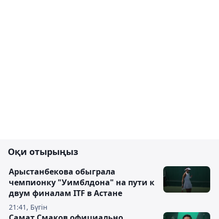
Оқи отырыңыз
Арыстанбекова обыграла
чемпионку "Уимблдона" на пути к
двум финалам ITF в Астане
21:41, Бүгін
Самат Смаков официально