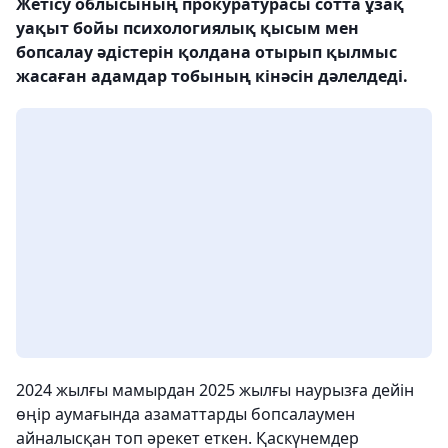
Жетісу облысының прокуратурасы сотта ұзақ
уақыт бойы психологиялық қысым мен
бопсалау әдістерін қолдана отырып қылмыс
жасаған адамдар тобының кінәсін дәлелдеді.
2024 жылғы мамырдан 2025 жылғы наурызға дейін
өңір аумағында азаматтарды бопсалаумен
айналысқан топ әрекет еткен. Қаскүнемдер