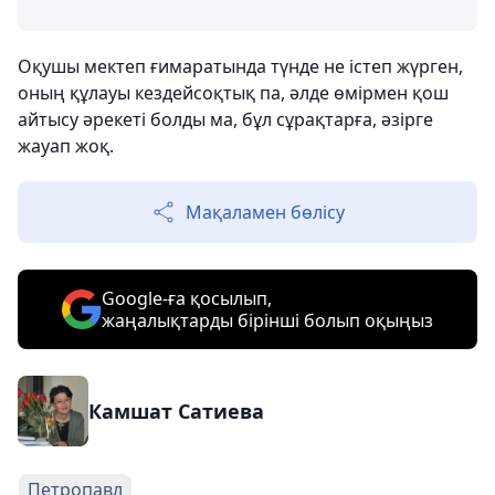
Оқушы мектеп ғимаратында түнде не істеп жүрген,
оның құлауы кездейсоқтық па, әлде өмірмен қош
айтысу әрекеті болды ма, бұл сұрақтарға, әзірге
жауап жоқ.
Мақаламен бөлісу
Google-ға қосылып,
жаңалықтарды бірінші болып оқыңыз
Камшат Сатиева
Петропавл