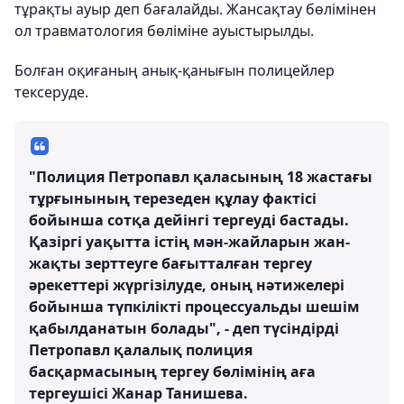
тұрақты ауыр деп бағалайды. Жансақтау бөлімінен
ол травматология бөліміне ауыстырылды.
Болған оқиғаның анық-қанығын полицейлер
тексеруде.
"Полиция Петропавл қаласының 18 жастағы
тұрғынының терезеден құлау фактісі
бойынша сотқа дейінгі тергеуді бастады.
Қазіргі уақытта істің мән-жайларын жан-
жақты зерттеуге бағытталған тергеу
әрекеттері жүргізілуде, оның нәтижелері
бойынша түпкілікті процессуальды шешім
қабылданатын болады", - деп түсіндірді
Петропавл қалалық полиция
басқармасының тергеу бөлімінің аға
тергеушісі Жанар Танишева.