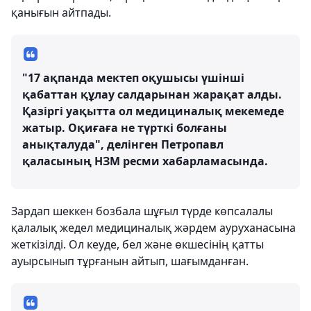
қанығын айтпады.
"17 ақпанда мектеп оқушысы үшінші
қабаттан құлау салдарынан жарақат алды.
Қазіргі уақытта ол медициналық мекемеде
жатыр. Оқиғаға не түрткі болғаны
анықталуда", делінген Петропавл
қаласының НЗМ ресми хабарламасында.
Зардап шеккен бозбала шұғыл түрде көпсалалы
қалалық жедел медициналық жәрдем ауруханасына
жеткізілді. Ол кеуде, бел және өкшесінің қатты
ауырсынып тұрғанын айтып, шағымданған.