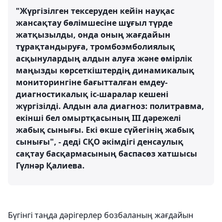
"Жүргізілген тексеруден кейін науқас
жансақтау бөлімшесіне шұғыл түрде
жатқызылды, онда оның жағдайын
тұрақтандыруға, тромбоэмболиялық
асқынулардың алдын алуға және өмірлік
маңызды көрсеткіштердің динамикалық
мониторингіне бағытталған емдеу-
диагностикалық іс-шаралар кешені
жүргізілді. Алдын ала диагноз: политравма,
екінші бел омыртқасының III дәрежелі
жабық сынығы. Екі өкше сүйегінің жабық
сынығы", - деді СҚО әкімдігі денсаулық
сақтау басқармасының баспасөз хатшысы
Гүлнәр Қалиева.
Бүгінгі таңда дәрігерлер бозбаланың жағдайын