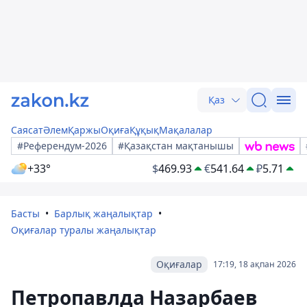
Қаз
Саясат
Әлем
Қаржы
Оқиға
Құқық
Мақалалар
#Референдум-2026
#Қазақстан мақтанышы
+33°
$
469.93
€
541.64
₽
5.71
Басты
Барлық жаңалықтар
Оқиғалар туралы жаңалықтар
Оқиғалар
17:19, 18 ақпан 2026
Петропавлда Назарбаев