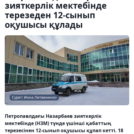
зияткерлік мектебінде
терезеден 12-сынып
оқушысы құлады
Сурет: Инна Литвиненко
Петропавлдағы Назарбаев зияткерлік
мектебінде (НЗМ) түнде үшінші қабаттың
терезесінен 12-сынып оқушысы құлап кетті. 18