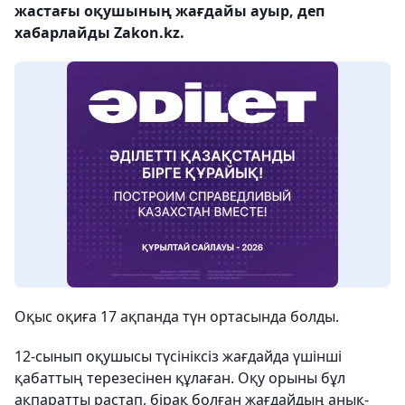
жастағы оқушының жағдайы ауыр, деп
хабарлайды Zakon.kz.
Оқыс оқиға 17 ақпанда түн ортасында болды.
12-сынып оқушысы түсініксіз жағдайда үшінші
қабаттың терезесінен құлаған. Оқу орыны бұл
ақпаратты растап, бірақ болған жағдайдың анық-