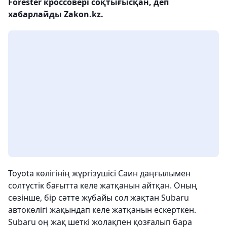
Forester кроссовері соқтығысқан, деп
хабарлайды Zakon.kz.
Toyota көлігінің жүргізушісі Саин даңғылымен
солтүстік бағытта келе жатқанын айтқан. Оның
сөзінше, бір сәтте жұбайы сол жақтан Subaru
автокөлігі жақындап келе жатқанын ескерткен.
Subaru оң жақ шеткі жолақпен қозғалып бара