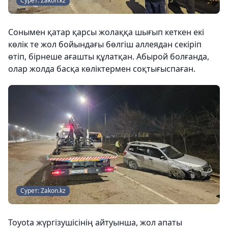
Сурет: Zakon.kz
Сонымен қатар қарсы жолаққа шығып кеткен екі
көлік те жол бойындағы бөлгіш аллеядан секіріп
өтіп, бірнеше ағашты құлатқан. Абырой болғанда,
олар жолда басқа көліктермен соқтығыспаған.
Сурет: Zakon.kz
Toyota жүргізушісінің айтуынша, жол апаты