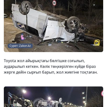
Сурет: Zakon.kz
Toyota жол айырықтағы бөлгішке соғылып,
аударылып кеткен. Көлік төңкерілген күйде біраз
жерге дейін сырғып барып, жол жиегіне тоқтаған.