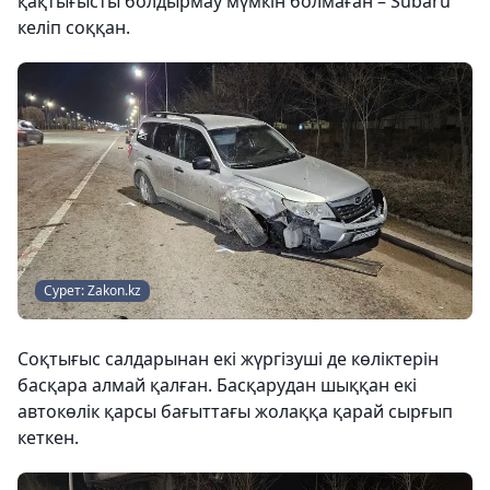
қақтығысты болдырмау мүмкін болмаған – Subaru
келіп соққан.
Сурет: Zakon.kz
Соқтығыс салдарынан екі жүргізуші де көліктерін
басқара алмай қалған. Басқарудан шыққан екі
автокөлік қарсы бағыттағы жолаққа қарай сырғып
кеткен.