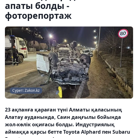
апаты болды -
фоторепортаж
Сурет: Zakon.kz
23 ақпанға қараған түні Алматы қаласының
Алатау ауданында, Саин даңғылы бойында
жол-көлік оқиғасы болды. Индустриялық
аймаққа қарсы бетте Toyota Alphard пен Subaru