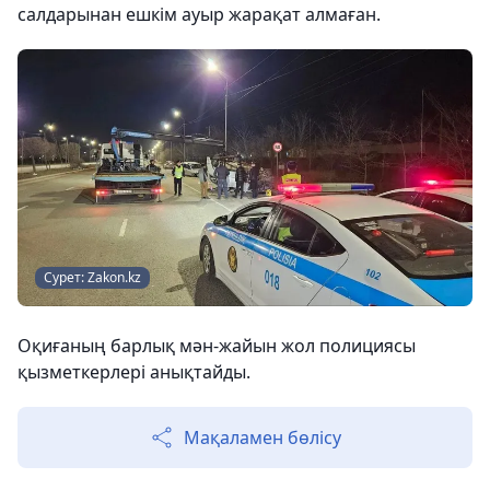
салдарынан ешкім ауыр жарақат алмаған.
Сурет: Zakon.kz
Оқиғаның барлық мән-жайын жол полициясы
қызметкерлері анықтайды.
Мақаламен бөлісу