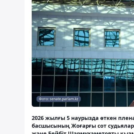
Фото: senate.parlam.kz
2026 жылғы 5 наурызда өткен пле
басшысының Жоғарғы сот судьялар
және Бейбіт Шармұхаметовты қызм