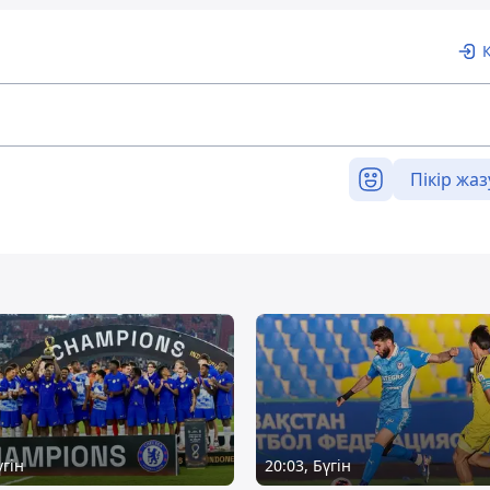
Пікір жаз
үгін
20:03, Бүгін