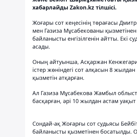
хабарлайды Zakon.kz тілшісі.
Жоғары сот кеңесінің төрағасы Дмит
мен Газиза Мұсабекованы қызметінен 
байланысты енгізілгенін айтты. Екі с
асады.
Оның айтуынша, Асқаржан Кенжегари
істер жөніндегі сот алқасын 8 жылдан
қызметін атқарған.
Ал Газиза Мұсабекова Жамбыл облыст
басқарған, әрі 10 жылдан астам уақыт
Сондай-ақ Жоғарғы сот судьясы Бейб
байланысты қызметінен босатылды. О