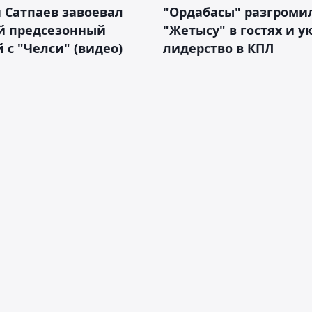
 Сатпаев завоевал
"Ордабасы" разгроми
й предсезонный
"Жетысу" в гостях и у
 с "Челси" (видео)
лидерство в КПЛ