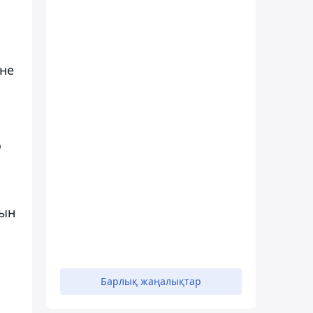
іне
қ
сын
Барлық жаңалықтар