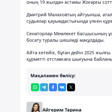
оның 19 жылдан астамы Жоғарғы сотт
Дмитрий Малаховтың айтуынша, аталғ
судьялар қауымдастығында үлкен құрм
Сенаторлар Мемлекет басшысының ұс
босату туралы шешімді мақұлдады.
Айта кетейік, бұған дейін 2025 жылғы
құрметті отставкаға шығуына байлан
Мақаламен бөлісу:
Айгерим Тарина