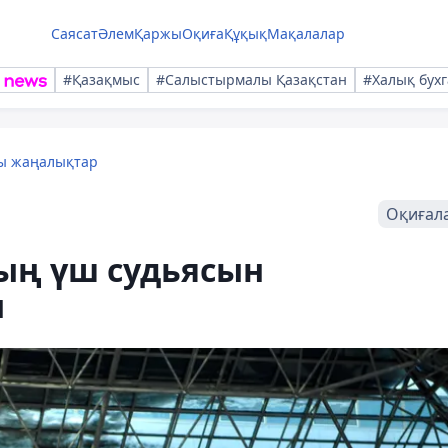
Саясат
Әлем
Қаржы
Оқиға
Құқық
Мақалалар
#Қазақмыс
#Салыстырмалы Қазақстан
#Халық бухг
лы жаңалықтар
Оқиғал
ың үш судьясын
ы