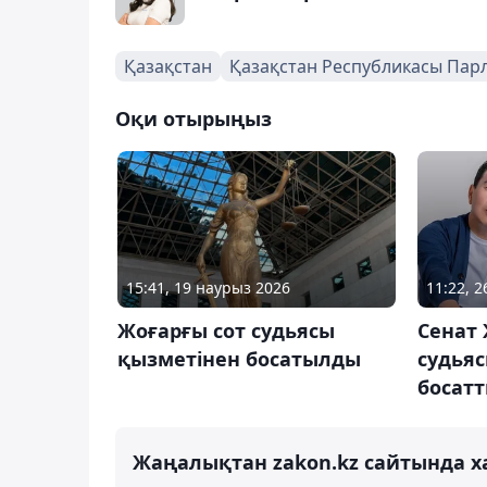
Қазақстан
Қазақстан Республикасы Парл
Оқи отырыңыз
15:41, 19 наурыз 2026
11:22, 
Жоғарғы сот судьясы
Сенат 
қызметінен босатылды
судья
босат
Жаңалықтан zakon.kz сайтында х