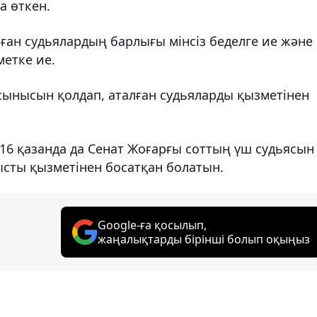
а өткен.
ан судьялардың барлығы мінсіз беделге ие және
етке ие.
ынысын қолдап, аталған судьяларды қызметінен
 16 қазанда да Сенат Жоғарғы соттың үш судьясын
ысты қызметінен босатқан болатын.
Google-ға қосылып,
жаңалықтарды бірінші болып оқыңыз