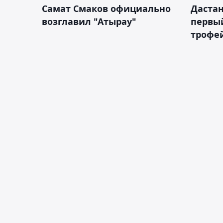
Самат Смаков официально
Дастан
возглавил "Атырау"
первы
трофей