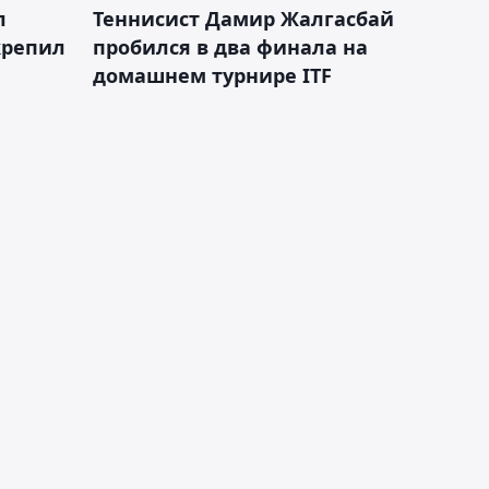
л
Теннисист Дамир Жалгасбай
крепил
пробился в два финала на
домашнем турнире ITF