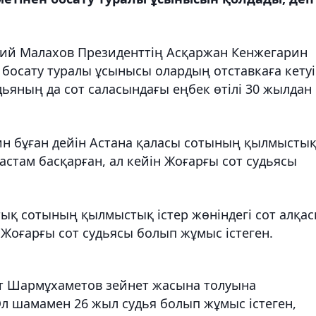
рий Малахов Президенттің Асқаржан Кенжегарин
босату туралы ұсынысы олардың отставкаға кету
удьяның да сот саласындағы еңбек өтілі 30 жылдан
н бұған дейін Астана қаласы сотының қылмысты
 астам басқарған, ал кейін Жоғарғы сот судьясы
ық сотының қылмыстық істер жөніндегі сот алқа
 Жоғарғы сот судьясы болып жұмыс істеген.
іт Шармұхаметов зейнет жасына толуына
л шамамен 26 жыл судья болып жұмыс істеген,