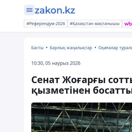
#Референдум-2026
#Қазақстан мақтанышы
Басты
Барлық жаңалықтар
Оқиғалар тура
10:30, 05 наурыз 2026
Сенат Жоғарғы сотт
қызметінен босатт