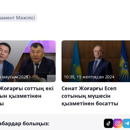
амент Мәжілісі
26 маусым 2025
10:39, 19 желтоқсан 2024
Жоғарғы соттың екі
Сенат Жоғарғы Есеп
сын қызметінен
сотының мүшесін
ты
қызметінен босатты
абардар болыңыз: