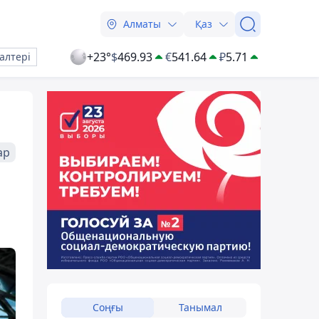
Алматы
Қаз
+23°
$
469.93
€
541.64
₽
5.71
алтері
ар
Соңғы
Танымал