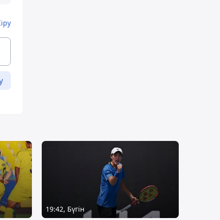
Кіру
у
19:42, Бүгін