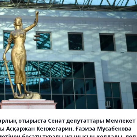
нарлық отырыста Сенат депутаттары Мемлекет
ы Асқаржан Кенжегарин, Ғазиза Мұсабекова
етінен босату туралы ұсынысын қолдады, деп