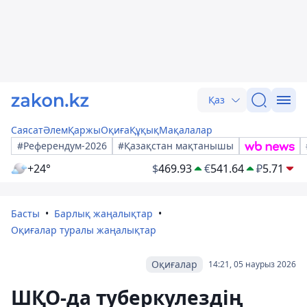
Қаз
Саясат
Әлем
Қаржы
Оқиға
Құқық
Мақалалар
#Референдум-2026
#Қазақстан мақтанышы
+24°
$
469.93
€
541.64
₽
5.71
Басты
Барлық жаңалықтар
Оқиғалар туралы жаңалықтар
Оқиғалар
14:21, 05 наурыз 2026
ШҚО-да туберкулездің