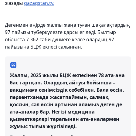
жазады
qazaqstan.tv.
Дегенмен өңірде жалпы жаңа туған шақалақтардың
97 пайызы туберкулезге қарсы егіледі. Былтыр
облыста 7 362 сәби дүниеге келсе олардың 97
пайызына БЦЖ екпесі салынған.
Жалпы, 2025 жылы БЦЖ екпесінен 78 ата-ана
бас тартқан. Олардың айтуы бойынша –
вакцинаға сенімсіздік себебінен. Бала өссін,
перзентханада жасатпаймын, салмақ
қоссын, сәл өссін артынан аламыз деген де
ата-аналар бар. Негізі медицина
қызметкерлері тарапынан ата-аналармен
жұмыс тығыз жүргізіледі.