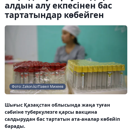
алдын алу екпесінен бас
тартатындар көбейген
Фото: Zakon.kz/Павел Михеев
Шығыс Қазақстан облысында жаңа туған
сәбиіне туберкулезге қарсы вакцина
салдырудан бас тартатын ата-аналар көбейіп
барады.