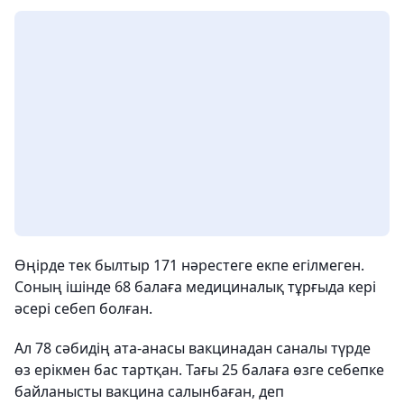
Өңірде тек былтыр 171 нәрестеге екпе егілмеген.
Соның ішінде 68 балаға медициналық тұрғыда кері
әсері себеп болған.
Ал 78 сәбидің ата-анасы вакцинадан саналы түрде
өз ерікмен бас тартқан. Тағы 25 балаға өзге себепке
байланысты вакцина салынбаған, деп