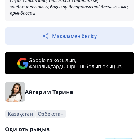
Сәуле Сламғазина, облыстық Санитарлық-
эпидемиологиялық бақылау департаменті басшысының
орынбасары
Мақаламен бөлісу
Google-ға қосылып,
жаңалықтарды бірінші болып оқыңыз
Айгерим Тарина
Қазақстан
Өзбекстан
Оқи отырыңыз