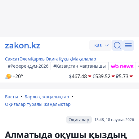
Қаз
Саясат
Әлем
Қаржы
Оқиға
Құқық
Мақалалар
#Референдум-2026
#Қазақстан мақтанышы
+20°
$
467.48
€
539.52
₽
5.73
Басты
Барлық жаңалықтар
Оқиғалар туралы жаңалықтар
Оқиғалар
13:48, 18 наурыз 2026
Алматыда оқушы қыздың