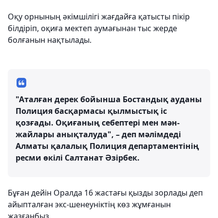
Оқу орнының әкімшілігі жағдайға қатысты пікір
білдіріп, оқиға мектеп аумағынан тыс жерде
болғанын нақтылады.
"Аталған дерек бойынша Бостандық ауданы
Полиция басқармасы қылмыстық іс
қозғады. Оқиғаның себептері мен мән-
жайлары анықталуда", – деп мәлімдеді
Алматы қалалық Полиция департаментінің
ресми өкілі Салтанат Әзірбек.
Бұған дейін Оралда 16 жастағы қызды зорлады деп
айыпталған экс-шенеуніктің көз жұмғанын
жазғанбыз.