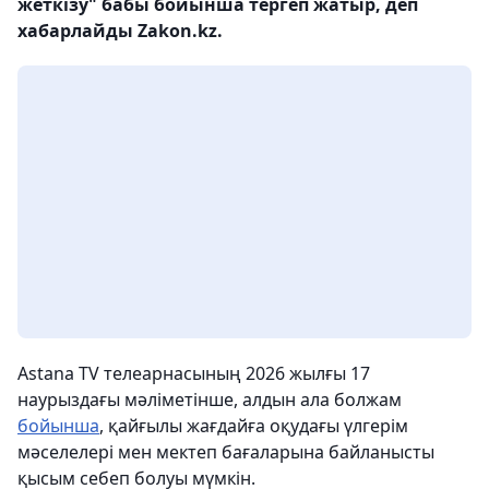
жеткізу" бабы бойынша тергеп жатыр, деп
хабарлайды Zakon.kz.
Astana TV телеарнасының 2026 жылғы 17
наурыздағы мәліметінше, алдын ала болжам
бойынша
, қайғылы жағдайға оқудағы үлгерім
мәселелері мен мектеп бағаларына байланысты
қысым себеп болуы мүмкін.