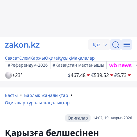
Қаз
Саясат
Әлем
Қаржы
Оқиға
Құқық
Мақалалар
#Референдум-2026
#Қазақстан мақтанышы
+23°
$
467.48
€
539.52
₽
5.73
Басты
Барлық жаңалықтар
Оқиғалар туралы жаңалықтар
Оқиғалар
14:02, 19 наурыз 2026
Қарызға белшесінен