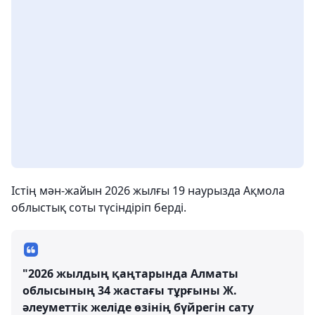
Істің мән-жайын 2026 жылғы 19 наурызда Ақмола
облыстық соты түсіндіріп берді.
"2026 жылдың қаңтарында Алматы
облысының 34 жастағы тұрғыны Ж.
әлеуметтік желіде өзінің бүйрегін сату