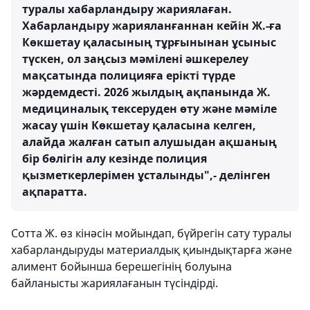
туралы хабарландыру жариялаған.
Хабарландыру жарияланғаннан кейін Ж.-ға
Көкшетау қаласының тұрғынынан ұсыныс
түскен, ол заңсыз мәмілені әшкерелеу
мақсатында полицияға ерікті түрде
жәрдемдесті. 2026 жылдың ақпанында Ж.
медициналық тексеруден өту және мәміле
жасау үшін Көкшетау қаласына келген,
алайда жалған сатып алушыдан ақшаның
бір бөлігін алу кезінде полиция
қызметкерлерімен ұсталынды",- делінген
ақпаратта.
Сотта Ж. өз кінәсін мойындап, бүйрегін сату туралы
хабарландыруды материалдық қиындықтарға және
алимент бойынша берешегінің болуына
байланысты жариялағанын түсіндірді.