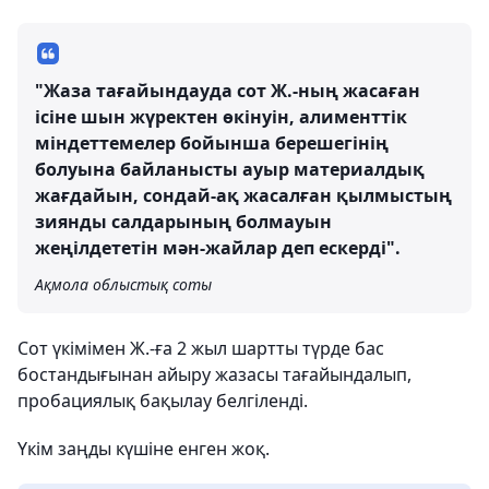
"Жаза тағайындауда сот Ж.-ның жасаған
ісіне шын жүректен өкінуін, алименттік
міндеттемелер бойынша берешегінің
болуына байланысты ауыр материалдық
жағдайын, сондай-ақ жасалған қылмыстың
зиянды салдарының болмауын
жеңілдететін мән-жайлар деп ескерді".
Ақмола облыстық соты
Сот үкімімен Ж.-ға 2 жыл шартты түрде бас
бостандығынан айыру жазасы тағайындалып,
пробациялық бақылау белгіленді.
Үкім заңды күшіне енген жоқ.