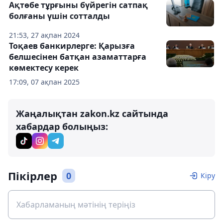
Ақтөбе тұрғыны бүйрегін сатпақ
болғаны үшін сотталды
21:53, 27 ақпан 2024
Тоқаев банкирлерге: Қарызға
белшесінен батқан азаматтарға
көмектесу керек
17:09, 07 ақпан 2025
Жаңалықтан zakon.kz сайтында
хабардар болыңыз:
Пікірлер
0
Кіру