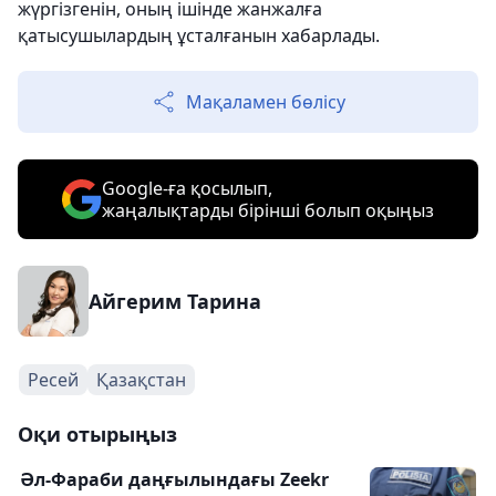
жүргізгенін, оның ішінде жанжалға
қатысушылардың ұсталғанын хабарлады.
Мақаламен бөлісу
Google-ға қосылып,
жаңалықтарды бірінші болып оқыңыз
Айгерим Тарина
Ресей
Қазақстан
Оқи отырыңыз
Әл-Фараби даңғылындағы Zeekr