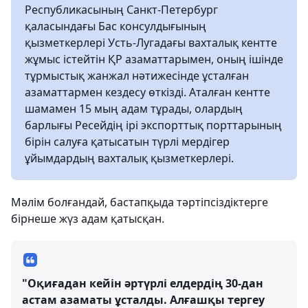
Республикасының Санкт-Петербург
қаласындағы Бас консулдығының
қызметкерлері Усть-Лугадағы вахталық кентте
жұмыс істейтін ҚР азаматтарымен, оның ішінде
тұрмыстық жанжал нәтижесінде ұсталған
азаматтармен кездесу өткізді. Аталған кентте
шамамен 15 мың адам тұрады, олардың
барлығы Ресейдің ірі экспорттық порттарының
бірін салуға қатысатын түрлі мердігер
ұйымдардың вахталық қызметкерлері.
Мәлім болғандай, бастапқыда тәртіпсіздіктерге
бірнеше жүз адам қатысқан.
"Оқиғадан кейін әртүрлі елдердің 30-дан
астам азаматы ұсталды. Алғашқы тергеу