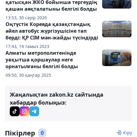
қатысқан ЖКО бойынша тергеудің
қашан аяқталатыны белгілі болды
13:53, 30 сәуір 2026
Оңтүстік Кореяда қазақстандық
әйел автобус жүргізушісіне тап
берді: ҚР СІМ мән-жайды түсіндірді
17:43, 14 тамыз 2023
Алматы метрополитенінде
уақытша қоршаулар неге
орнатылғаны белгілі болды
09:50, 30 қаңтар 2025
Жаңалықтан zakon.kz сайтында
хабардар болыңыз:
Пікірлер
0
Кіру