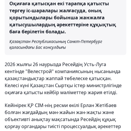
Оқиғаға қатысқан екі тарапқа қатысты
тергеу іс-шаралары жалғасуда, оның
қорытындылары бойынша жанжалға
қатысушылардың әрекеттеріне құқықтық
баға берілетін болады.
Қазақстан Республикасының Санкт-Петербург
қаласындағы Бас консулдығы
2026 жылғы 26 наурызда Ресейдің Усть-Луга
кентінде "Велестрой" компаниясының нысанында
қазақстандықтар жаппай төбелеске қатысқан.
Келесі күні Қазақстан Сыртқы істер министрлігінде
оқиғаға қатысты кейбір мәліметтер жария етілді.
Кейінірек ҚР СІМ-нің ресми өкілі Ерлан Жетібаев
болған жағдайдың мән-жайын жан-жақты және
объективті анықтау мақсатында Ресейдің құқық
қорғау органдары тиісті процессуалдық әрекеттер