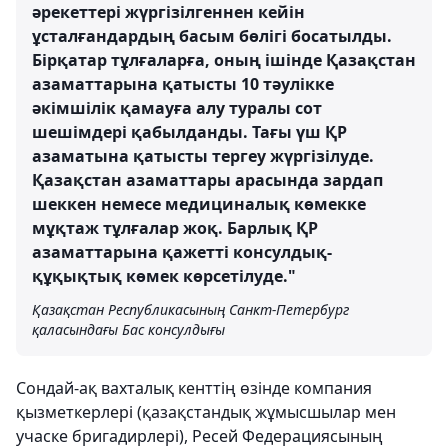
әрекеттері жүргізілгеннен кейін
ұсталғандардың басым бөлігі босатылды.
Бірқатар тұлғаларға, оның ішінде Қазақстан
азаматтарына қатысты 10 тәулікке
әкімшілік қамауға алу туралы сот
шешімдері қабылданды. Тағы үш ҚР
азаматына қатысты тергеу жүргізілуде.
Қазақстан азаматтары арасында зардап
шеккен немесе медициналық көмекке
мұқтаж тұлғалар жоқ. Барлық ҚР
азаматтарына қажетті консулдық-
құқықтық көмек көрсетілуде."
Қазақстан Республикасының Санкт-Петербург
қаласындағы Бас консулдығы
Сондай-ақ вахталық кенттің өзінде компания
қызметкерлері (қазақстандық жұмысшылар мен
учаске бригадирлері), Ресей Федерациясының