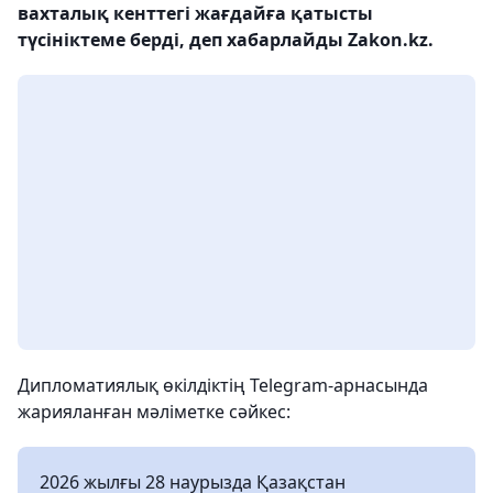
вахталық кенттегі жағдайға қатысты
түсініктеме берді, деп хабарлайды Zakon.kz.
Дипломатиялық өкілдіктің Telegram-арнасында
жарияланған мәліметке сәйкес:
2026 жылғы 28 наурызда Қазақстан