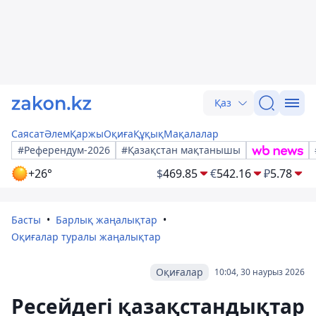
Қаз
Саясат
Әлем
Қаржы
Оқиға
Құқық
Мақалалар
#Референдум-2026
#Қазақстан мақтанышы
+26°
$
469.85
€
542.16
₽
5.78
Басты
Барлық жаңалықтар
Оқиғалар туралы жаңалықтар
Оқиғалар
10:04, 30 наурыз 2026
Ресейдегі қазақстандықтар