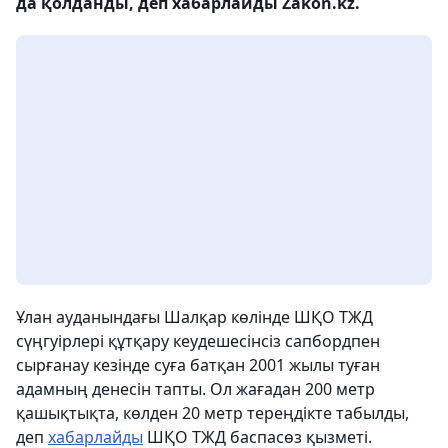
да қолданды, деп хабарлайды Zakon.kz.
Ұлан ауданындағы Шалқар көлінде ШҚО ТЖД
сүңгуірлері құтқару кеудешесінсіз сапбордпен
сырғанау кезінде суға батқан 2001 жылы туған
адамның денесін тапты. Ол жағадан 200 метр
қашықтықта, көлден 20 метр тереңдікте табылды,
деп
хабарлайды
ШҚО ТЖД баспасөз қызметі.