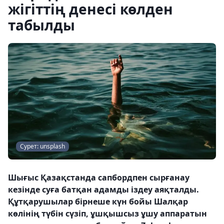
жігіттің денесі көлден
табылды
Сурет: unsplash
Шығыс Қазақстанда сапбордпен сырғанау
кезінде суға батқан адамды іздеу аяқталды.
Құтқарушылар бірнеше күн бойы Шалқар
көлінің түбін сүзіп, ұшқышсыз ұшу аппаратын