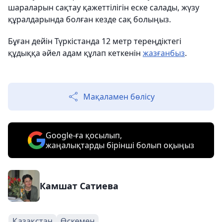
шараларын сақтау қажеттілігін еске салады, жүзу
құралдарында болған кезде сақ болыңыз.
Бұған дейін Түркістанда 12 метр тереңдіктегі
құдыққа әйел адам құлап кеткенін
жазғанбыз
.
Мақаламен бөлісу
Google-ға қосылып,
жаңалықтарды бірінші болып оқыңыз
Камшат Сатиева
Қазақстан
Өскемен