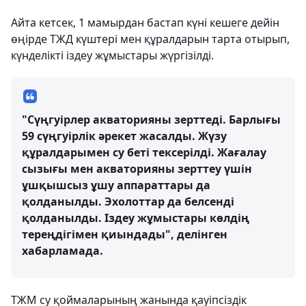
Айта кетсек, 1 мамырдан бастап күні кешеге дейін
өңірде ТЖД күштері мен құралдарын тарта отырып,
күнделікті іздеу жұмыстары жүргізілді.
"Сүңгуірлер акваторияны зерттеді. Барлығы
59 сүңгуірлік әрекет жасалды. Жүзу
құралдарымен су беті тексерілді. Жағалау
сызығы мен акваторияны зерттеу үшін
ұшқышсыз ұшу аппараттары да
қолданылды. Эхолоттар да белсенді
қолданылды. Іздеу жұмыстары көлдің
тереңдігімен қиындады", делінген
хабарламада.
ТЖМ су қоймаларының жанында қауіпсіздік