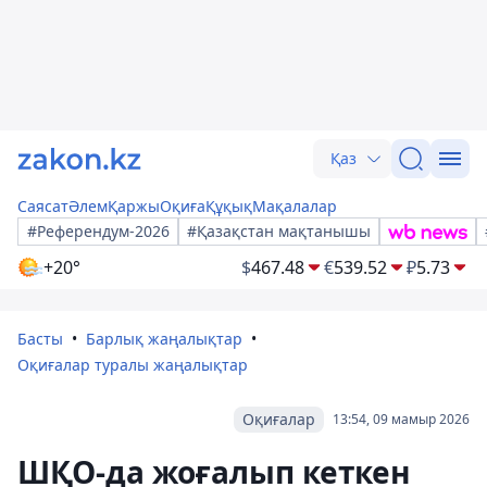
Қаз
Саясат
Әлем
Қаржы
Оқиға
Құқық
Мақалалар
#Референдум-2026
#Қазақстан мақтанышы
+20°
$
467.48
€
539.52
₽
5.73
Басты
Барлық жаңалықтар
Оқиғалар туралы жаңалықтар
Оқиғалар
13:54, 09 мамыр 2026
ШҚО-да жоғалып кеткен