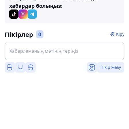
хабардар болыңыз:
Пікірлер
0
Кіру
Пікір жазу