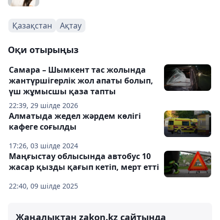
Қазақстан
Ақтау
Оқи отырыңыз
Самара – Шымкент тас жолында
жантүршігерлік жол апаты болып,
үш жұмысшы қаза тапты
22:39, 29 шілде 2026
Алматыда жедел жәрдем көлігі
кафеге соғылды
17:26, 03 шілде 2024
Маңғыстау облысында автобус 10
жасар қызды қағып кетіп, мерт етті
22:40, 09 шілде 2025
Жаңалықтан zakon.kz сайтында