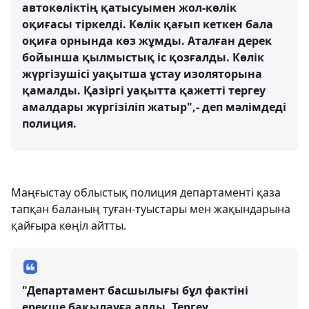
автокөліктің қатысуымен жол-көлік
оқиғасы тіркелді. Көлік қағып кеткен бала
оқиға орнында көз жұмды. Аталған дерек
бойынша қылмыстық іс қозғалды. Көлік
жүргізушісі уақытша ұстау изоляторына
қамалды. Қазіргі уақытта қажетті тергеу
амалдары жүргізіліп жатыр",- деп мәлімдеді
полиция.
Маңғыстау облыстық полиция департаменті қаза
тапқан баланың туған-туыстары мен жақындарына
қайғыра көңіл айтты.
"Департамент басшылығы бұл фактіні
ерекше бақылауға алды. Тергеу