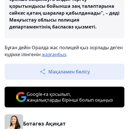
қорытындысы бойынша заң талаптарына
сәйкес қатаң шаралар қабылданады", – деді
Маңғыстау облысы полиция
департаментінің баспасөз қызметі.
Бұған дейін Оралда жас полицей қыз зорлады деген
күдікке ілінгенін
жазғанбыз
.
Мақаламен бөлісу
Google-ға қосылып,
жаңалықтарды бірінші болып оқыңыз
Ботагөз Ақиқат