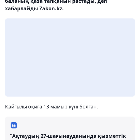
баланың қаза тапқанын растады, деп
хабарлайды Zakon.kz.
Қайғылы оқиға 13 мамыр күні болған.
"Ақтаудың 27-шағынауданында қызметтік