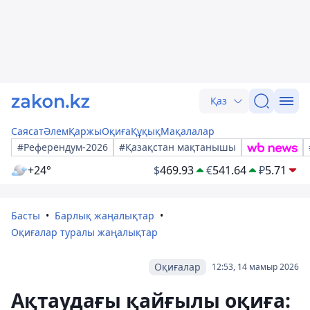
Қаз
Саясат
Әлем
Қаржы
Оқиға
Құқық
Мақалалар
#Референдум-2026
#Қазақстан мақтанышы
+24°
$
469.93
€
541.64
₽
5.71
Басты
Барлық жаңалықтар
Оқиғалар туралы жаңалықтар
Оқиғалар
12:53, 14 мамыр 2026
Ақтаудағы қайғылы оқиға: