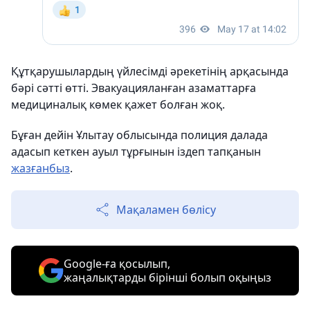
Құтқарушылардың үйлесімді әрекетінің арқасында
бәрі сәтті өтті. Эвакуацияланған азаматтарға
медициналық көмек қажет болған жоқ.
Бұған дейін Ұлытау облысында полиция далада
адасып кеткен ауыл тұрғынын іздеп тапқанын
жазғанбыз
.
Мақаламен бөлісу
Google-ға қосылып,
жаңалықтарды бірінші болып оқыңыз