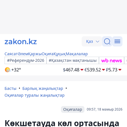
Қаз
Саясат
Әлем
Қаржы
Оқиға
Құқық
Мақалалар
#Референдум-2026
#Қазақстан мақтанышы
+32°
$
467.48
€
539.52
₽
5.73
Басты
Барлық жаңалықтар
Оқиғалар туралы жаңалықтар
Оқиғалар
09:57, 18 мамыр 2026
Көкшетауда көл ортасында