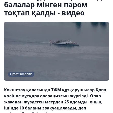
балалар мінген паром
тоқтап қалды - видео
Сурет: magnific
Көкшетау қаласында ТЖМ құтқарушылар Қопа
көлінде құтқару операциясын жүргізді. Олар
жағадан жүздеген метрден 25 адамды, оның
ішінде 10 баланы эвакуациялады, деп