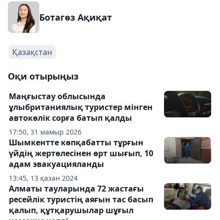
Ботагөз Ақиқат
Қазақстан
Оқи отырыңыз
Маңғыстау облысында
ұлыбританиялық туристер мінген
автокөлік сорға батып қалды
17:50, 31 мамыр 2026
Шымкентте көпқабатты тұрғын
үйдің жертөлесінен өрт шығып, 10
адам эвакуацияланды
13:45, 13 қазан 2024
Алматы тауларында 72 жастағы
ресейлік туристің аяғын тас басып
қалып, құтқарушылар шұғыл