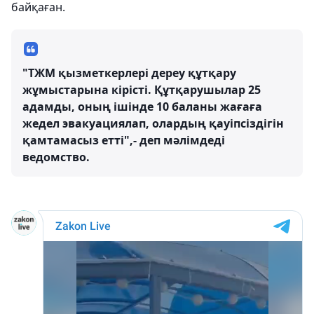
байқаған.
"ТЖМ қызметкерлері дереу құтқару
жұмыстарына кірісті. Құтқарушылар 25
адамды, оның ішінде 10 баланы жағаға
жедел эвакуациялап, олардың қауіпсіздігін
қамтамасыз етті",- деп мәлімдеді
ведомство.