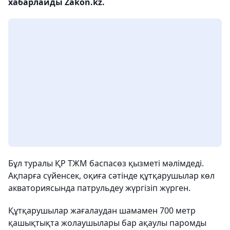
хабарлайды Zakon.kz.
Бұл туралы ҚР ТЖМ баспасөз қызметі мәлімдеді.
Ақпарға сүйенсек, оқиға сәтінде құтқарушылар көл
акваториясында патрульдеу жүргізіп жүрген.
Құтқарушылар жағалаудан шамамен 700 метр
қашықтықта жолаушылары бар ақаулы паромды