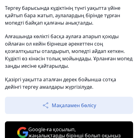
Тергеу барысында күдіктінің түнгі уақытта үйіне
қайтып бара жатып, аулалардың бірінде тұрған
мопедті байқап қалғаны анықталды.
Алғашында көлікті басқа аулаға апарып қоюды
ойлаған ол кейін бірнеше әрекеттен соң
қозғалтқышты оталдырып, мопедті айдап кеткен.
Күдікті өз кінәсін толық мойындады. Ұрланған мопед
заңды иесіне қайтарылды.
Қазіргі уақытта аталған дерек бойынша сотқа
дейінгі тергеу амалдары жүргізілуде.
Мақаламен бөлісу
Google-ға қосылып,
жаңалықтарды бірінші болып оқыңыз