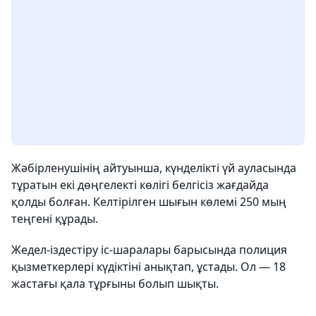
Жәбірленушінің айтуынша, күнделікті үй ауласында
тұратын екі дөңгелекті көлігі белгісіз жағдайда
қолды болған. Келтірілген шығын көлемі 250 мың
теңгені құрады.
Жедел-іздестіру іс-шаралары барысында полиция
қызметкерлері күдіктіні анықтап, ұстады. Ол — 18
жастағы қала тұрғыны болып шықты.