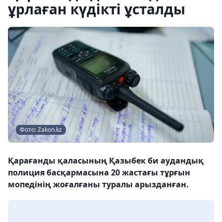
ұрлаған күдікті ұсталды
Фото: Zakon.kz
Қарағанды қаласының Қазыбек би аудандық
полиция басқармасына 20 жастағы тұрғын
мопедінің жоғалғаны туралы арызданған.