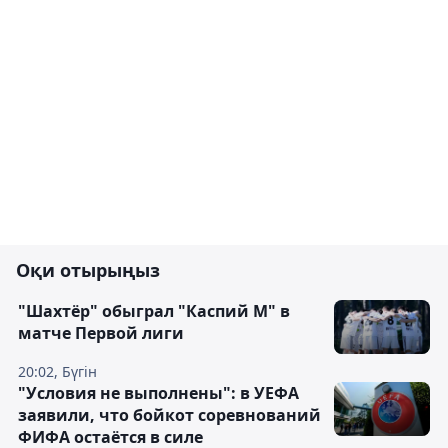
Оқи отырыңыз
"Шахтёр" обыграл "Каспий М" в
матче Первой лиги
20:02, Бүгін
"Условия не выполнены": в УЕФА
заявили, что бойкот соревнований
ФИФА остаётся в силе