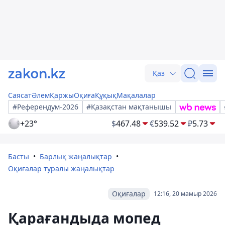
Қаз
Саясат
Әлем
Қаржы
Оқиға
Құқық
Мақалалар
#Референдум-2026
#Қазақстан мақтанышы
+23°
$
467.48
€
539.52
₽
5.73
Басты
Барлық жаңалықтар
Оқиғалар туралы жаңалықтар
Оқиғалар
12:16, 20 мамыр 2026
Қарағандыда мопед