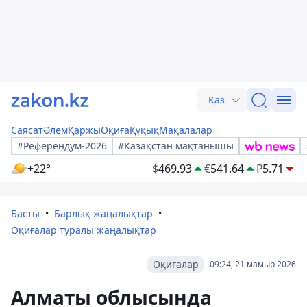
Қаз
Саясат
Әлем
Қаржы
Оқиға
Құқық
Мақалалар
#Референдум-2026
#Қазақстан мақтанышы
+22°
$
469.93
€
541.64
₽
5.71
Басты
Барлық жаңалықтар
Оқиғалар туралы жаңалықтар
Оқиғалар
09:24, 21 мамыр 2026
Алматы облысында