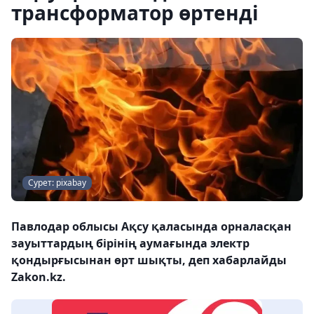
трансформатор өртенді
Сурет: pixabay
Павлодар облысы Ақсу қаласында орналасқан
зауыттардың бірінің аумағында электр
қондырғысынан өрт шықты, деп хабарлайды
Zakon.kz.