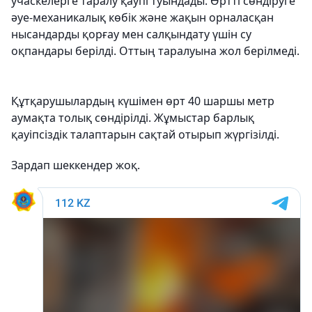
учаскелерге таралу қаупі туындады. Өртті сөндіруге
әуе-механикалық көбік және жақын орналасқан
нысандарды қорғау мен салқындату үшін су
оқпандары берілді. Оттың таралуына жол берілмеді.
Құтқарушылардың күшімен өрт 40 шаршы метр
аумақта толық сөндірілді. Жұмыстар барлық
қауіпсіздік талаптарын сақтай отырып жүргізілді.
Зардап шеккендер жоқ.