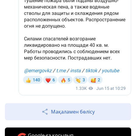
Мақаламен бөлісу
Google-ға қосылып,