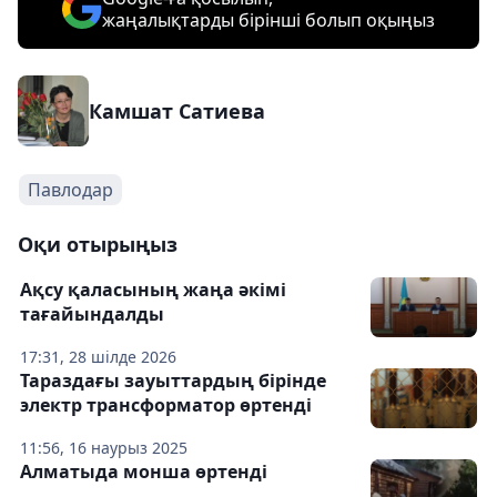
жаңалықтарды бірінші болып оқыңыз
Камшат Сатиева
Павлодар
Оқи отырыңыз
Ақсу қаласының жаңа әкімі
тағайындалды
17:31, 28 шілде 2026
Тараздағы зауыттардың бірінде
электр трансформатор өртенді
11:56, 16 наурыз 2025
Алматыда монша өртенді