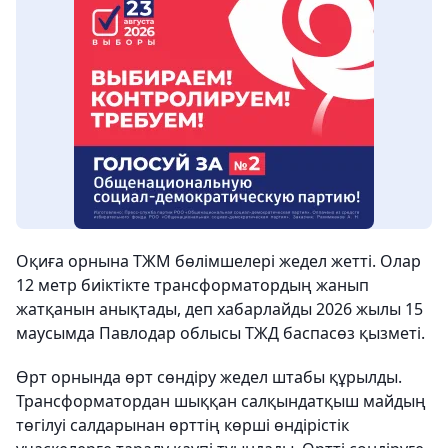
Оқиға орнына ТЖМ бөлімшелері жедел жетті. Олар
12 метр биіктікте трансформатордың жанып
жатқанын анықтады, деп хабарлайды 2026 жылы 15
маусымда Павлодар облысы ТЖД баспасөз қызметі.
Өрт орнында өрт сөндіру жедел штабы құрылды.
Трансформатордан шыққан салқындатқыш майдың
төгілуі салдарынан өрттің көрші өндірістік