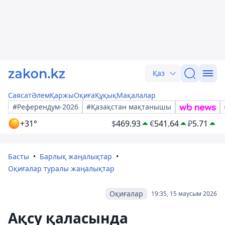
Қаз
Саясат
Әлем
Қаржы
Оқиға
Құқық
Мақалалар
#Референдум-2026
#Қазақстан мақтанышы
+31°
$
469.93
€
541.64
₽
5.71
Басты
Барлық жаңалықтар
Оқиғалар туралы жаңалықтар
Оқиғалар
19:35, 15 маусым 2026
Ақсу қаласында