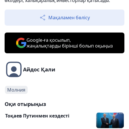
өкілдері, халықаралық инвесторлар қатысады.
Мақаламен бөлісу
Google-ға қосылып,
жаңалықтарды бірінші болып оқыңыз
Айдос Қали
Молния
Оқи отырыңыз
Тоқаев Путинмен кездесті