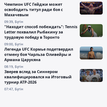
Чемпион UFC Гейджи может
освободить титул ради боя с
Махачевым
09:39, Бүгін
"Находит способ побеждать": Tennis
Letter похвалил Рыбакину за
трудовую победу в Торонто
09:00, Бүгін
Легенда UFC Кормье подетвердил
отмену боя Чарльза Оливейры и
Армана Царукяна
08:19, Бүгін
Зверев вслед за Синнером
квалифицировался на Итоговый
турнир ATP-2026
07:47, Бүгін