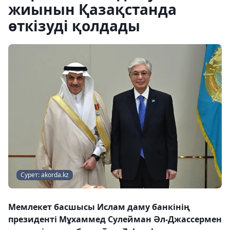
жиынын Қазақстанда
өткізуді қолдады
Сурет: akorda.kz
Мемлекет басшысы Ислам даму банкінің
президенті Мұхаммед Сулейман Әл-Джассермен