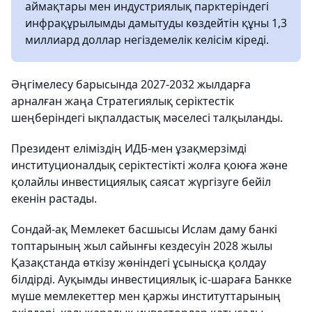
аймақтары мен индустриялық парктеріндегі
инфрақұрылымды дамытуды көздейтін құны 1,3
миллиард доллар негіздемелік келісім кіреді.
Әңгімелесу барысында 2027-2032 жылдарға
арналған жаңа Стратегиялық серіктестік
шеңберіндегі ықпалдастық мәселесі талқыланды.
Президент еліміздің ИДБ-мен ұзақмерзімді
институционалдық серіктестікті жолға қоюға және
қолайлы инвестициялық саясат жүргізуге бейіл
екенін растады.
Сондай-ақ Мемлекет басшысы Ислам даму банкі
топтарының жыл сайынғы кездесуін 2028 жылы
Қазақстанда өткізу жөніндегі ұсынысқа қолдау
білдірді. Ауқымды инвестициялық іс-шараға Банкке
мүше мемлекеттер мен қаржы институттарының