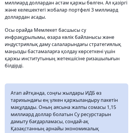
миллиард доллардан астам қаржы бөлген. Ал қазіргі
және келешектегі жобалар портфелі 3 миллиард
доллардан асады.
Осы орайда Мемлекет басшысы су
инфрақұрылымы, өзара көлік байланысы және
индустриялық даму салаларындағы стратегиялық
маңызды бастамаларға қолдау көрсеткені үшін
қаржы институтының жетекшісіне ризашылығын
білдірді.
Атап айтқанда, соңғы жылдары ИДБ өз
тарихындағы ең үлкен қаржыландыру пакетін
мақұлдады. Оның аясына жалпы сомасы 1,15
миллиард доллар болатын Су ресурстарын
дамыту бағдарламасы, сондай-ақ
Қазақстанның арнайы экономикалық