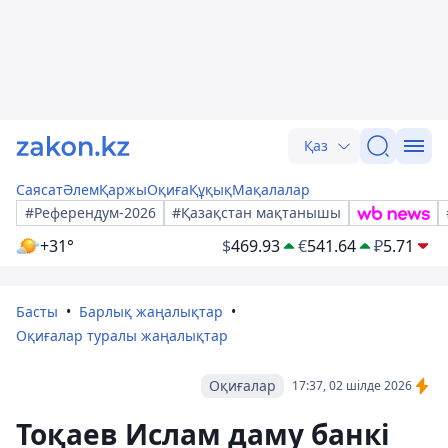
Қаз
Саясат
Әлем
Қаржы
Оқиға
Құқық
Мақалалар
#Референдум-2026
#Қазақстан мақтанышы
+31°
$
469.93
€
541.64
₽
5.71
Басты
Барлық жаңалықтар
Оқиғалар туралы жаңалықтар
Оқиғалар
17:37, 02 шілде 2026
Тоқаев Ислам даму банкі