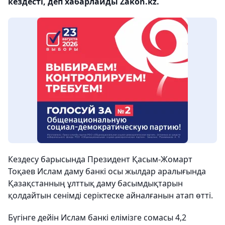
кездесті, деп хабарлайды Zakon.kz.
Кездесу барысында Президент Қасым-Жомарт
Тоқаев Ислам даму банкі осы жылдар аралығында
Қазақстанның ұлттық даму басымдықтарын
қолдайтын сенімді серіктеске айналғанын атап өтті.
Бүгінге дейін Ислам банкі елімізге сомасы 4,2