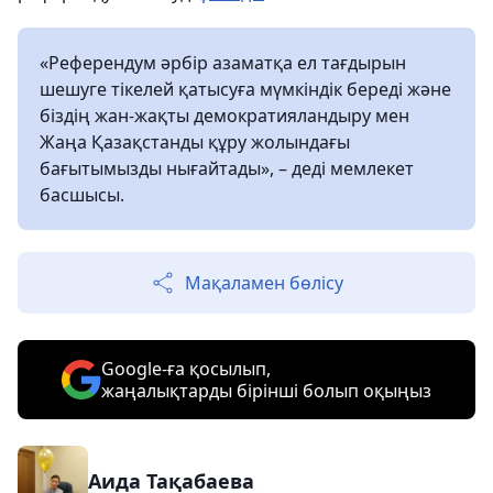
«Референдум әрбір азаматқа ел тағдырын
шешуге тікелей қатысуға мүмкіндік береді және
біздің жан-жақты демократияландыру мен
Жаңа Қазақстанды құру жолындағы
бағытымызды нығайтады», – деді мемлекет
басшысы.
Мақаламен бөлісу
Google-ға қосылып,
жаңалықтарды бірінші болып оқыңыз
Аида Тақабаева