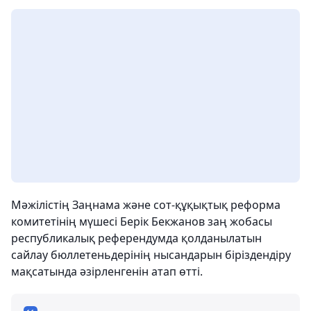
Мәжілістің Заңнама және сот-құқықтық реформа
комитетінің мүшесі Берік Бекжанов заң жобасы
республикалық референдумда қолданылатын
сайлау бюллетеньдерінің нысандарын біріздендіру
мақсатында әзірленгенін атап өтті.