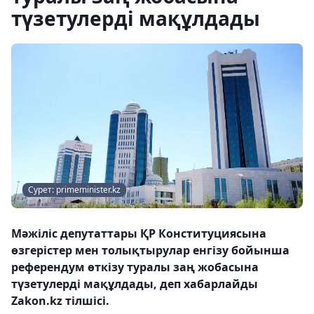
түзетулерді мақұлдады
Сурет: primeminister.kz
Мәжіліс депутаттары ҚР Конституциясына
өзгерістер мен толықтырулар енгізу бойынша
референдум өткізу туралы заң жобасына
түзетулерді мақұлдады, деп хабарлайды
Zakon.kz тілшісі.