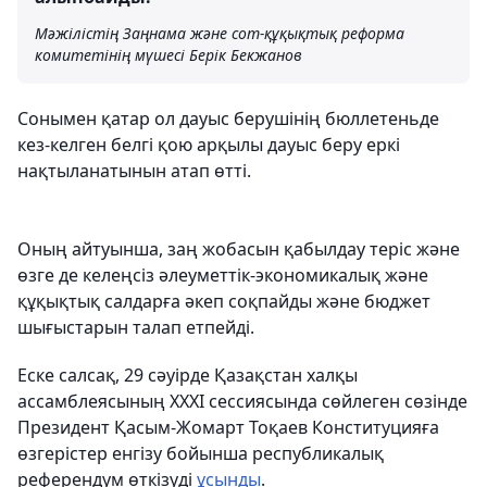
Мәжілістің Заңнама және сот-құқықтық реформа
комитетінің мүшесі Берік Бекжанов
Сонымен қатар ол дауыс берушінің бюллетеньде
кез-келген белгі қою арқылы дауыс беру еркі
нақтыланатынын атап өтті.
Оның айтуынша, заң жобасын қабылдау теріс және
өзге де келеңсіз әлеуметтік-экономикалық және
құқықтық салдарға әкеп соқпайды және бюджет
шығыстарын талап етпейді.
Еске салсақ, 29 сәуірде Қазақстан халқы
ассамблеясының ХХХІ сессиясында сөйлеген сөзінде
Президент Қасым-Жомарт Тоқаев Конституцияға
өзгерістер енгізу бойынша республикалық
референдум өткізуді
ұсынды
.