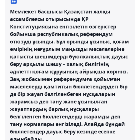
Мемлекет басшысы Қазақстан халқы
ассамблеясы отырысында ҚР
Конституциясына енгізілетін өзгерістер
бойынша республикалық референдум
өткізуді ұсынды. Бұл орынды ұсыныс, қоғам
өмірінің неғұрлым маңызды мәселелеріне
қатысты шешімдерді бүкілхалықтық дауыс
беру арқылы шешу – халық билігінің
әділетті қоғам құруының айрықша көрінісі.
Заң жобасымен референдумға қойылған
мәселелерді қамтитын бюллетендердегі бір
де бір жауап белгіленбеген нұсқаларын
жарамсыз деп тану және ұсынылған
жауаптардың барлық нұсқалары
белгіленген бюллетендерді жарамды деп
тану нормалары енгізіледі. Алайда бұндай
бюллетендер дауыс беру кезінде есепке
алынбайды.