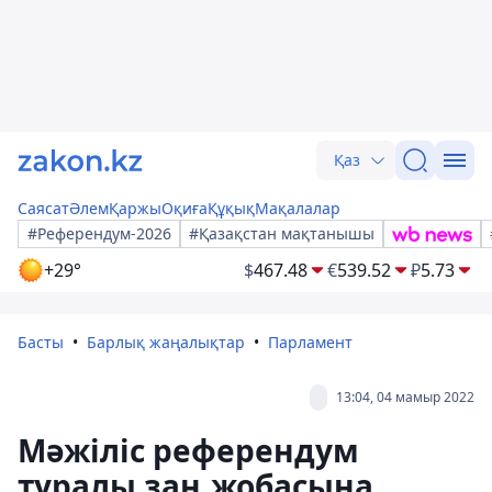
Қаз
Саясат
Әлем
Қаржы
Оқиға
Құқық
Мақалалар
#Референдум-2026
#Қазақстан мақтанышы
+29°
$
467.48
€
539.52
₽
5.73
Басты
Барлық жаңалықтар
Парламент
13:04, 04 мамыр 2022
Мәжіліс референдум
туралы заң жобасына