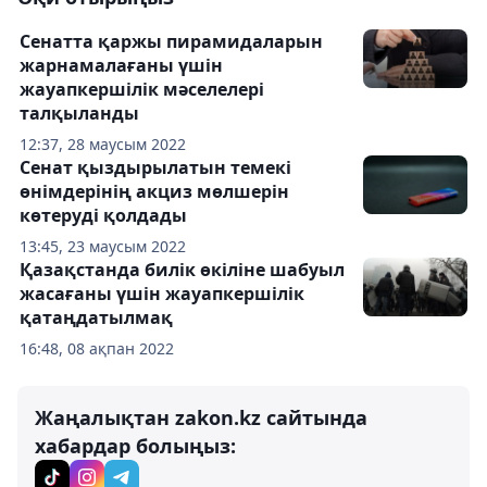
Сенатта қаржы пирамидаларын
жарнамалағаны үшін
жауапкершілік мәселелері
талқыланды
12:37, 28 маусым 2022
Сенат қыздырылатын темекі
өнімдерінің акциз мөлшерін
көтеруді қолдады
13:45, 23 маусым 2022
Қазақстанда билік өкіліне шабуыл
жасағаны үшін жауапкершілік
қатаңдатылмақ
16:48, 08 ақпан 2022
Жаңалықтан zakon.kz сайтында
хабардар болыңыз: