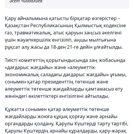
Әсет Чиндалиев
Қару айналымына қатысты бірқатар өзгерістер –
Қазақстан Республикасының Қылмыстық кодексіне
газ, травматикалық, атыс қаруын заңсыз әкелгені
үшін жауапкершілік енгізіліп, аңшы мылтығына
рұқсат алу жасы да 18-ден 21-ге дейін ұлғайтылды.
Тиісті комитеттің қорытындысында заң жобасында
«дағдарыс жағдайы» және «әлеуметтік-
экономикалық саладағы дағдарыс жағдайы» ұғымы,
сонымен қатар президенттің төтенше және
әлеуметтік төтенше жағдайларды қамтамасыз ету
жөніндегі өкілеттіктері енгізілгені айтылады.
Құжатта сонымен қатар әлеуметтік төтенше
жағдайларды жоюға құқық қорғау және арнайы
органдарды қолдану, Қарулы Күштерді тарту тәртібі,
Қарулы Күштердің арнайы құралдарды, қару-жарақ