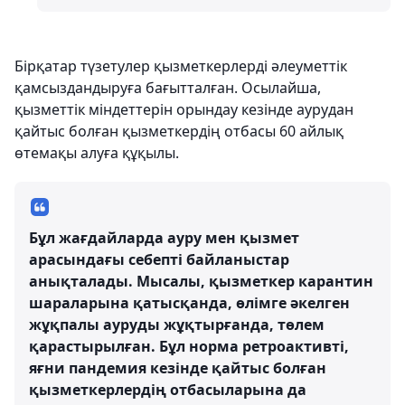
Бірқатар түзетулер қызметкерлерді әлеуметтік
қамсыздандыруға бағытталған. Осылайша,
қызметтік міндеттерін орындау кезінде аурудан
қайтыс болған қызметкердің отбасы 60 айлық
өтемақы алуға құқылы.
Бұл жағдайларда ауру мен қызмет
арасындағы себепті байланыстар
анықталады. Мысалы, қызметкер карантин
шараларына қатысқанда, өлімге әкелген
жұқпалы ауруды жұқтырғанда, төлем
қарастырылған. Бұл норма ретроактивті,
яғни пандемия кезінде қайтыс болған
қызметкерлердің отбасыларына да