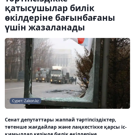
қатысушылар билік
өкілдеріне бағынбағаны
үшін жазаланады
Сурет: Zakon.kz
Сенат депутаттары жаппай тәртіпсіздіктер,
төтенше жағдайлар және лаңкестікке қарсы іс-
қимылдар кезінде билік өкілдеріне