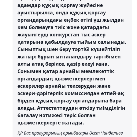
адамдар құқық қорғау жүйесіне
ауыстырылса, онда құқық қорғау
органдарындағы еңбек өтілі үш жылдан
кем болмауға тиіс және қатардағы
жауынгерді конкурстан тыс әскер
қатарына қабылдауға тыйым салынады.
Сыныптық шен беру тәртібі күшейтіліп
жатыр: бұрын ынталандыру тәртібімен
алты атақ берілсе, қазір екеуі ғана.
Сонымен қатар арнайы мемлекеттік
органдардың қызметкерлері мен
әскерилер арнайы тексеруден және
әскери-дәрігерлік комиссиядан өтпей-ақ
бірден құқық қорғау органдарына бара
алады. Аттестаттаудан өткізу тиімділігін
бағалау нәтижесі теріс болған
қызметкерлерге жатады.
ҚР Бас прокурорының орынбасары Әсет Чиндалиев