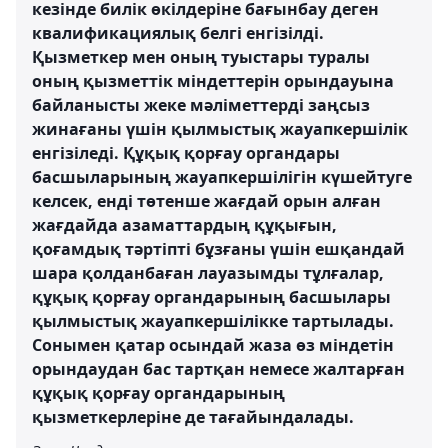
кезінде билік өкілдеріне бағынбау деген
квалификациялық белгі енгізілді.
Қызметкер мен оның туыстары туралы
оның қызметтік міндеттерін орындауына
байланысты жеке мәліметтерді заңсыз
жинағаны үшін қылмыстық жауапкершілік
енгізіледі. Құқық қорғау органдары
басшыларының жауапкершілігін күшейтуге
келсек, енді төтенше жағдай орын алған
жағдайда азаматтардың құқығын,
қоғамдық тәртіпті бұзғаны үшін ешқандай
шара қолданбаған лауазымды тұлғалар,
құқық қорғау органдарының басшылары
қылмыстық жауапкершілікке тартылады.
Сонымен қатар осындай жаза өз міндетін
орындаудан бас тартқан немесе жалтарған
құқық қорғау органдарының
қызметкерлеріне де тағайындалады.