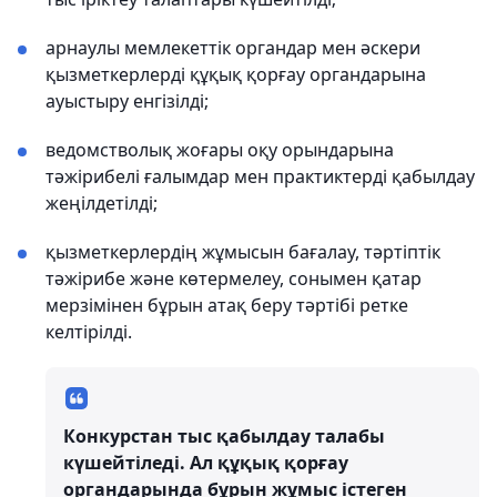
арнаулы мемлекеттік органдар мен әскери
қызметкерлерді құқық қорғау органдарына
ауыстыру енгізілді;
ведомстволық жоғары оқу орындарына
тәжірибелі ғалымдар мен практиктерді қабылдау
жеңілдетілді;
қызметкерлердің жұмысын бағалау, тәртіптік
тәжірибе және көтермелеу, сонымен қатар
мерзімінен бұрын атақ беру тәртібі ретке
келтірілді.
Конкурстан тыс қабылдау талабы
күшейтіледі. Ал құқық қорғау
органдарында бұрын жұмыс істеген