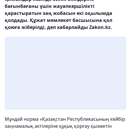
бағынбағаны үшін жауапкершілікті
қарастыратын заң жобасын екі оқылымда
қолдады. Құжат мемлекет басшысына қол
қоюға жіберілді, деп хабарлайды Zakon.kz.
Мұндай норма «Қазақстан Республикасының кейбір
заңнамалық актілеріне құқық қорғау қызметін