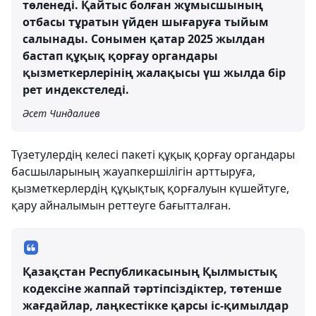
төленеді. Қайтыс болған жұмысшының
отбасы тұратын үйден шығаруға тыйым
салынады. Сонымен қатар 2025 жылдан
бастап құқық қорғау органдары
қызметкерлерінің жалақысы үш жылда бір
рет индекстеледі.
Әсет Чиндалиев
Түзетулердің келесі пакеті құқық қорғау органдары
басшыларының жауапкершілігін арттыруға,
қызметкерлердің құқықтық қорғалуын күшейтуге,
қару айналымын реттеуге бағытталған.
Қазақстан Республикасының Қылмыстық
кодексіне жаппай тәртіпсіздіктер, төтенше
жағдайлар, лаңкестікке қарсы іс-қимылдар