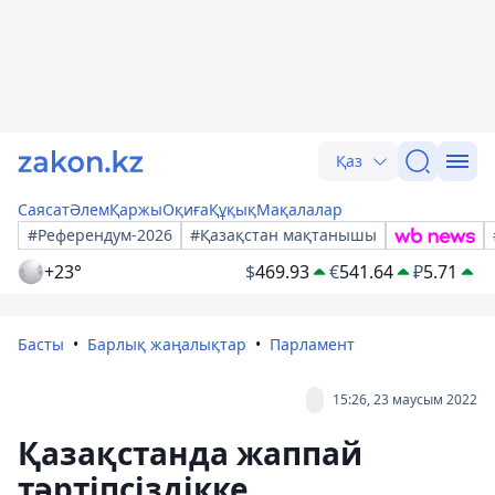
Қаз
Саясат
Әлем
Қаржы
Оқиға
Құқық
Мақалалар
#Референдум-2026
#Қазақстан мақтанышы
+23°
$
469.93
€
541.64
₽
5.71
Басты
Барлық жаңалықтар
Парламент
15:26, 23 маусым 2022
Қазақстанда жаппай
тәртіпсіздікке