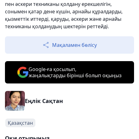
пен әскери техниканы қолдану ерекшелігін,
сонымен қатар дене күшін, арнайы құралдарды,
қызметтік иттерді, қаруды, әскери және арнайы
техниканы қолданудың шектерін реттейді.
Мақаламен бөлісу
Google-ға қосылып,
жаңалықтарды бірінші болып оқыңыз
Еңлік Сақтан
Қазақстан
Оқи отырыңыз