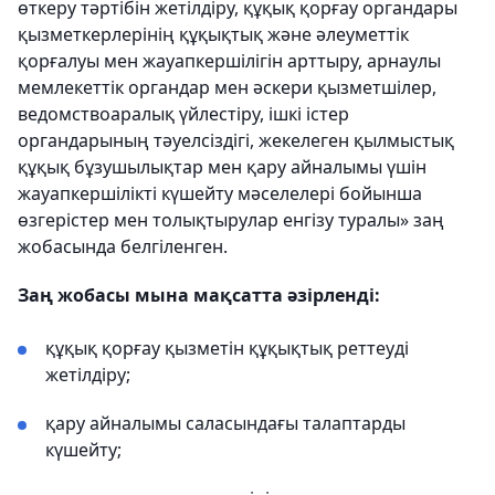
өткеру тәртібін жетілдіру, құқық қорғау органдары
қызметкерлерінің құқықтық және әлеуметтік
қорғалуы мен жауапкершілігін арттыру, арнаулы
мемлекеттік органдар мен әскери қызметшілер,
ведомствоаралық үйлестіру, ішкі істер
органдарының тәуелсіздігі, жекелеген қылмыстық
құқық бұзушылықтар мен қару айналымы үшін
жауапкершілікті күшейту мәселелері бойынша
өзгерістер мен толықтырулар енгізу туралы» заң
жобасында белгіленген.
Заң жобасы мына мақсатта әзірленді:
құқық қорғау қызметін құқықтық реттеуді
жетілдіру;
қару айналымы саласындағы талаптарды
күшейту;