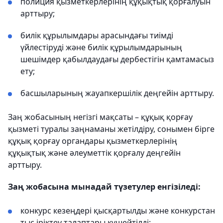
полиция қызметкерлерінің құқықтық қорғалуын
арттыру;
билік құрылымдары арасындағы тиімді
үйлестіруді және билік құрылымдарының
шешімдер қабылдаудағы дербестігін қамтамасыз
ету;
басшыларының жауапкершілік деңгейін арттыру.
Заң жобасының негізгі мақсаты – құқық қорғау
қызметі туралы заңнаманы жетілдіру, сонымен бірге
құқық қорғау органдары қызметкерлерінің
құқықтық және әлеуметтік қорғалу деңгейін
арттыру.
Заң жобасына мынадай түзетулер енгізіледі:
конкурс кезеңдері қысқартылды және конкурстан
тыс іріктеу талаптары күшейтілді;